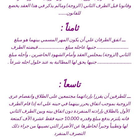
وقانونا قبل الطرف الثاني ( الزوجة) ومالم يذكر في هذا العقد يخضع
للقانون…….
ثامناً :
ـــ اتفق الطرفان علي أن يكون المهر المسمي بينهما هو مبلغ
………………………. جنيها عاجله مبلغ ………………….. قبضته الطرف
الثاني (الزوجة) بمجلس العقد وأمام الشهود الحاضرين ، وآجله مبلغ
………………………… جنيها يحق لها المطالبة به عند حلول اجله شرعاً .
تاسعاً :
ـــ للطرفين أن يقررا بإرداتهما مجتمعين على الطلاق وانفصام عرى
الزوجية بموجب اتفاق يحرر بينهما في حينه علي انه إذا قام الطرف
الأول بالطلاق بإرادته المنفردة دون اتفاق بينه وبين الطرف الثاني
فانه يلتزم بدفع مبلغ وقدره 10.000 جنيه فقط عشرة الآف كمتعة
لها وتطيباً وجبراً لخاطرها عن الأضرار التي تصيبها من جراء ذلك
التصرف المنفرد