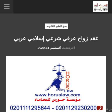
صيغ العقود القانونيه
عقد زواج عرفي شرعي إسلامي عربي
آخر تحديث
أغسطس 11, 2020
سيس الشركات في مصر , إنهاء مشاكل الاقامه للاجانب في مصر ,توثيق عقود زواج عرفي , مؤسسة حورس للمحاماة