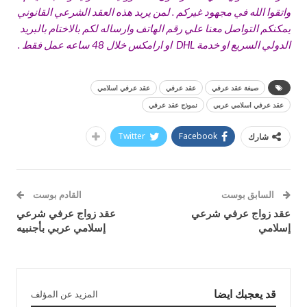
واتقوا الله في مجهود غيركم . لمن يريد هذه العقد الشرعي القانوني
يمكنكم التواصل معنا علي رقم الهاتف وارساله لكم بالاختام بالبريد
الدولي السريع او خدمة DHL او ارامكس خلال 48 ساعه عمل فقط .
صيغة عقد عرفي
عقد عرفي
عقد عرفي اسلامي
عقد عرفي اسلامي عربي
نموذج عقد عرفي
Twitter
Facebook
شارك
السابق بوست
القادم بوست
عقد زواج عرفي شرعي
عقد زواج عرفي شرعي
إسلامي
إسلامي عربي بأجنبيه
قد يعجبك ايضا
المزيد عن المؤلف