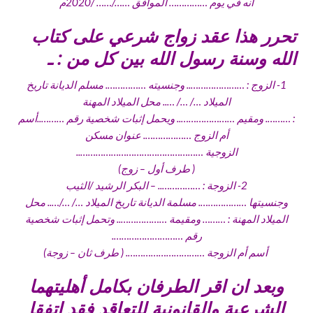
انه في يوم …………… الموافق ……/…… /2020م
تحرر هذا عقد زواج شرعي على كتاب
الله وسنة رسول الله بين كل من : ـ
1- الزوج : ………………….. وجنسيته ……………. مسلم الديانة تاريخ
الميلاد …/ …/ ….. محل الميلاد المهنة
: ………. ومقيم ………………….. ويحمل إثبات شخصية رقم ………..أسم
أم الزوج ………………. عنوان مسكن
الزوجية …………………………………………..
( طرف أول – زوج)
2- الزوجة : …………….. – البكر الرشيد /الثيب
وجنسيتها ………………. مسلمة الديانة تاريخ الميلاد …/ …/….. محل
الميلاد المهنة : ……… ومقيمة ……………….. وتحمل إثبات شخصية
رقم ……………………….
أسم أم الزوجة …………………………. ( طرف ثان – زوجة)
وبعد ان اقر الطرفان بكامل أهليتهما
الشرعية والقانونية للتعاقد فقد اتفقا