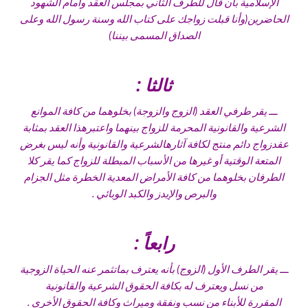
الإسلامية بأن قال للطرف الثاني بمجلس العقد وأمام الشهود
الحاضرين(وأنا قبلت زواجك على كتاب الله وسنة رسول الله وعلى
الصداق المسمى بيننا)
ثالثا :
ـــ يقر طرفي العقد (الزوج والزوجة) بخلوهما من كافة الموانع
الشرعية والقانونية المحرمة للزواج بينهما واعتبرهذا العقد بمثابة
عقدزواج دائم منتج لكافة آثارهالشرعية والقانونية وأنه ليس بغرض
المتعة الوقتية أو غيرها من الأسباب المبطلة للزواج كما يقر كلا
الطرفان بخلوهما من كافة الأمراض المعدية الخطرة مثل الجزام
والبرص والإيدز والكبد الوبائي .
رابعاً :
ـــ يقر الطرف الأول (الزوج) بأنه يعترف بماتثمر عنه الحياة الزوجية
من نسل ويعترف له بكافة الحقوق الشرعية والقانونية
المقررة للأبناء من نسب ونفقة وميراث وكافة الحقوق الأخرى .