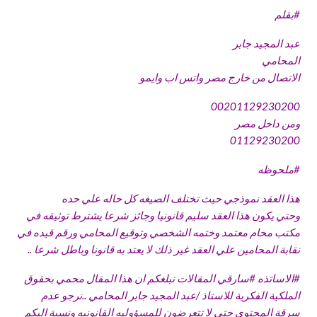
#
بقلم
عبد المجيد جابر
المحامي
الاتصال من خارج مصر واتس اب وايمو
00201129230200
ومن داخل مصر
01129230200
#
ملحوظه
هذا العقد نموذجي حيث تختلف الصيغه كل حاله علي حده
وحتي يكون هذا العقد سليم قانونيا وجائز شرعا يشترط توثيقه في
مكتب محام معتمد وختمه الشخصي وتوقيع المحامي ورقم قيده في
نقابة المحامين علي العقد غير ذلك لا يعتد به قانونا وباطل شرعا ..
#
الاساتذه
#
سارقي
المقالات نبلغكم ان هذا المقال محمي بحقوق
الملكية الفكرية للاستاذ /عبد المجيد جابر المحامي ..نرجو عدم
سرقة المحتوي حتي لا تتعرضون للمسؤوليه القانونيه ونسبة اليكم