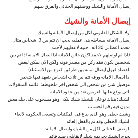
إيصال الأمانة والشيك ووصفهم الجنائي والفرق بينهم
إيصال الأمانة والشيك
أولا: الشكل القانوني لكل من إيصال الأمانة والشيك
إيصال الامانه:ببساطه هى عمليه يجب ان تتم بين 3 اشخاص مثال
محمد اعطانى 30 الف جنيه لاعطيهم لأحمد
فاذا لم اوصلهم لاحمد اكون خائن للامانه اذا ايصال الامانه اذا تم بين
شخصين يكون فقد ركن من مصدر قوته ولكن الان يمكن لبعض
القضاه قبول ايصال امانه بين طرفين كنوع من الاستثناء)
اذا ايصال الامانه ورقه تتم بين ثلاث اشخاص يتعهد فيها شخص
بتوصيل شئ من شخص الى شخص اخر ملحوظه:: قائمه المنقولات
التى يوقع عليها العريس تعد من عقود الامانه
الشيك: هناك نوعان للشيك شيك بنكى وهو مسحوب على بنك معين
مدون فيه رقم الحساب
وشيك خطى وهو الذى يباع فى المكتبات وتسعى الحكومه لالغاء
الشيك الخطى وقد تم بالفعل إلغائه
الوصف الجنائى لكل من الشيك وايصال الامانه:
يجرم الشيك بجريمه شيك لايقابله رصيد قائم