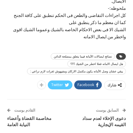
الايصال.
ملحوظه:-
كل اجراءات التقاضى والطعن فى الحكم تنطبق على كافة الجنح
كما ان معظم ما ذكر ينطبق على
الشيك الا فى بعض الاحكام الخاصه بالشيك وعموما الشيك اقوى
واخطر من ايصال الامانه
نصائح ايصالات الأمانة فيما يتعلق بمصلحة الدائن
هل ايصال الامانه فعلا اخطر من الشيك ؟؟؟
يبقي عشان وصل الأمانه يكون مكتمل الاركان ومفيهوش ثغرات لازم نراعي :
Twitter
Facebook
شارك
السابق بوست
القادم بوست
دعوى الإخلاء لعدم سداد
مخاصمة القضاة وأعضاء
القيمه الإيجارية
النيابة العامة