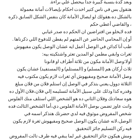
وبعد كدة بنسبة كبيرة جدا بيحصل علي براءة.
هتقول بس في ناس كتير اخدت احكام بإيصالات أمانة معمولة
بالشكل ده،هقولك لو ايصال الأمانة كان بنفس الشكل السابق ذكره
، والقاضي أعطي حكم
فده لايخلو من افتراضين ان الحكم ده صدر غيابي
أو إن المحامي الحاضر عن المتهم لم يفطن للدفوع اللي ذكرناها .
طب أنا كدائن في الوصل أعمل ايه عشان الوصل يكون مفيهوش
ثغرات وابقي مطمن لو المدين تعثر واشتكيته بيه:
أولا:وصل الأمانة مكون من ثلاثة أطراف او قانونا
ثلاث أركان هم (المسلم) و (المستلم) و (المستفيد) عشان يكون
وصل الأمانة صحيح ومفيهوش أي ثغرات لازم يكون مكتوب فيه
الثلاثة دوول،يعني بتذكر في الوصل إن استلم فلان من فلان مبلغ
وقدره كذا وذلك علي سبيل الأمانة لتسليمه إلي فلان،فلان الأول ده
هوه سعادتك وفلان الثاني ده هو الشخص اللي استلف منك الفلوس
وانت عاوز تضمن بوصل الأمانة الفلوس دي،أما الشخص الثالث فده
شخص المفروض موثوق فيه لدي حضرتك هتذكر اسمه في
الوصل،لانه عشان يكون الوصل صحيح ومفيهوش ثغرة لازم يكون
فيه ركن التسليم جائز التحقيق
ومش هيكون جائز التحقيق غير لما يبقي فيه طرف تالت المفروض