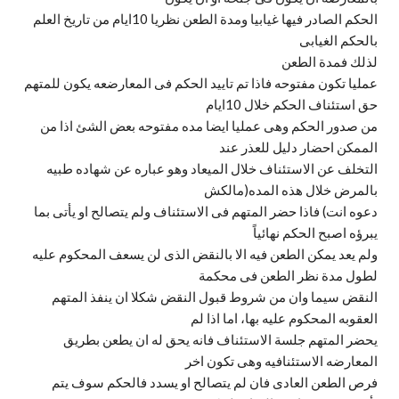
الحكم الصادر فيها غيابيا ومدة الطعن نظريا 10ايام من تاريخ العلم
بالحكم الغيابى
لذلك فمدة الطعن
عمليا تكون مفتوحه فاذا تم تاييد الحكم فى المعارضعه يكون للمتهم
حق استئناف الحكم خلال 10ايام
من صدور الحكم وهى عمليا ايضا مده مفتوحه بعض الشئ اذا من
الممكن احضار دليل للعذر عند
التخلف عن الاستئناف خلال الميعاد وهو عباره عن شهاده طبيه
بالمرض خلال هذه المده(مالكش
دعوه انت) فاذا حضر المتهم فى الاستئناف ولم يتصالح او يأتى بما
يبرؤه اصبح الحكم نهائياً
ولم يعد يمكن الطعن فيه الا بالنقض الذى لن يسعف المحكوم عليه
لطول مدة نظر الطعن فى محكمة
النقض سيما وان من شروط قبول النقض شكلا ان ينفذ المتهم
العقوبه المحكوم عليه بها، اما اذا لم
يحضر المتهم جلسة الاستئناف فانه يحق له ان يطعن بطريق
المعارضه الاستئنافيه وهى تكون اخر
فرص الطعن العادى فان لم يتصالح او يسدد فالحكم سوف يتم