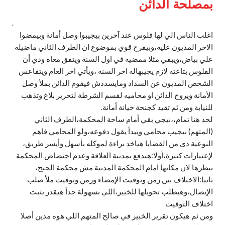
بمصلحة الدائن
.
اغلب الناس الي لها فلوس عند آخرين بيجيبوا وصل أمانة وبيمضوا
الاخر المديون عليه،وبيفرح قوي بموضوع ان الطرف الثاني ماضيله
علي بياض،ويبقي مثلا ممضيه في اول السنة ويتفق معاه ودي أن
الفلوس بتاعته لازم يجيبهاله اخر السنة ،ويأتي اخر العام ويتقاعس
الشخص المديون عن السداد ومايسددش فيقوم الدائن بملأ وصل
الأمانة ويروح الدائن او محاميه لقسم الشرطة لتحرير بلاغ وتذهب
للنيابة ومن ثم تقيد كجنحة خيانة أمانة.
لحد هنا تمام،،نيجي بقي أمام ساحة المحكمة،الطرف الثاني
(المتهم) بيجيب محامي ويبدأ يقول دفوعه،ولو المحامي فاهم
النوعية دي من القضايا هياخد براءة لموكله بأسهل وأيسر طريق،
لإعتبارات كتيرة،أولا:هيدفع بمدنية العلاقة وعدم اختصاص المحكمة
بنظرها لان مكانها امام المحكمة المدنية مش محكمة الجنح،
ثانيا:الاختلاف بين زمن وتوقيت الإمضاء وزمن وتوقيت ملأ صلب
الإيصال،وهيطلب تحويلها للخبير،اللي بسهولة جداً هيقدر يثبت
اختلاف التوقيت
ومن ثم هيكون تقرير الخبير في صالح المتهم اللي هوه مدين أصلا