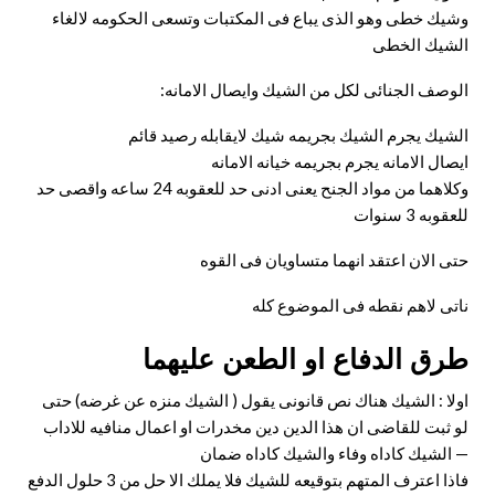
وشيك خطى وهو الذى يباع فى المكتبات وتسعى الحكومه لالغاء
الشيك الخطى
الوصف الجنائى لكل من الشيك وايصال الامانه:
الشيك يجرم الشيك بجريمه شيك لايقابله رصيد قائم
ايصال الامانه يجرم بجريمه خيانه الامانه
وكلاهما من مواد الجنح يعنى ادنى حد للعقوبه 24 ساعه واقصى حد
للعقوبه 3 سنوات
حتى الان اعتقد انهما متساويان فى القوه
ناتى لاهم نقطه فى الموضوع كله
طرق الدفاع او الطعن عليهما
اولا : الشيك هناك نص قانونى يقول ( الشيك منزه عن غرضه) حتى
لو ثبت للقاضى ان هذا الدين دين مخدرات او اعمال منافيه للاداب
— الشيك كاداه وفاء والشيك كاداه ضمان
فاذا اعترف المتهم بتوقيعه للشيك فلا يملك الا حل من 3 حلول الدفع