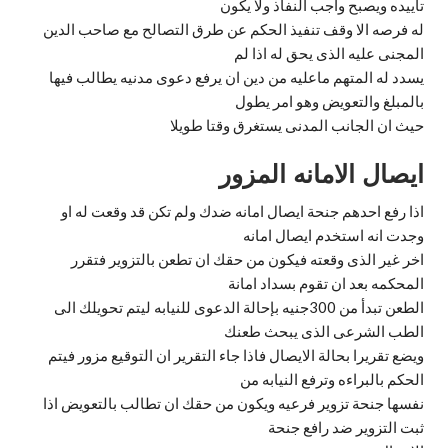
تأييده ويصبح واجب النفاذ ولا يكون
له فرصه الا وقف تنفيذ الحكم عن طرق التصالح مع صاحب الدين
المجنى عليه الذى يحق له اذا لم
يسدد له المتهم ماعليه من دين ان يرفع دعوى مدنيه يطالب فيها
بالمبلغ والتعويض وهو امر يطول
حيث ان الجانب المدنى يستغرق وقتا طويلا
ايصال الامانه المزور
اذا رفع احدهم جنحة ايصال امانه ضدك ولم تكن قد وقعت له او
وجدت انه استخدم ايصال امانه
اخر غير الذى وقعته فيكون من حقك ان تطعن بالتزوير فتقرر
المحكمه بعد ان تقوم بسداد امانة
الطعن تبدأ من 300جنيه بإحالة الدعوى للنيابه ليتم تحويلك الى
الطب الشرعى الذى يبحث طعنك
ويضع تقريرا بحالة الايصال فاذا جاء التقرير ان التوقيع مزور فيتم
الحكم بالبراءه وترفع النيابه من
نفسها جنحة تزوير فرعيه ويكون من حقك ان تطالب بالتعويض اذا
ثبت التزوير ضد رافع جنحة