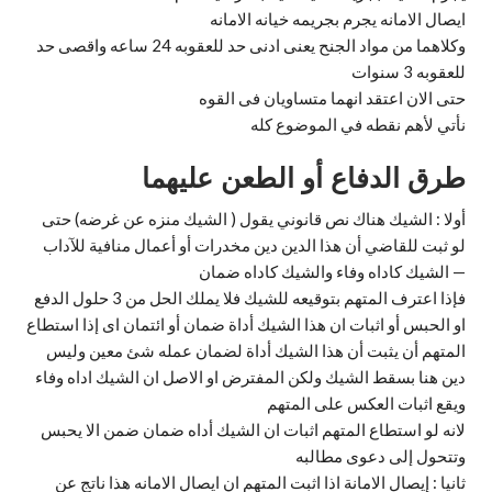
ايصال الامانه يجرم بجريمه خيانه الامانه
وكلاهما من مواد الجنح يعنى ادنى حد للعقوبه 24 ساعه واقصى حد
للعقوبه 3 سنوات
حتى الان اعتقد انهما متساويان فى القوه
نأتي لأهم نقطه في الموضوع كله
طرق الدفاع أو الطعن عليهما
أولا : الشيك هناك نص قانوني يقول ( الشيك منزه عن غرضه) حتى
لو ثبت للقاضي أن هذا الدين دين مخدرات أو أعمال منافية للآداب
— الشيك كاداه وفاء والشيك كاداه ضمان
فإذا اعترف المتهم بتوقيعه للشيك فلا يملك الحل من 3 حلول الدفع
او الحبس أو اثبات ان هذا الشيك أداة ضمان أو ائتمان اى إذا استطاع
المتهم أن يثبت أن هذا الشيك أداة لضمان عمله شئ معين وليس
دين هنا بسقط الشيك ولكن المفترض او الاصل ان الشيك اداه وفاء
ويقع اثبات العكس على المتهم
لانه لو استطاع المتهم اثبات ان الشيك أداه ضمان ضمن الا يحبس
وتتحول إلى دعوى مطالبه
ثانيا : إيصال الامانة اذا اثبت المتهم ان ايصال الامانه هذا ناتج عن