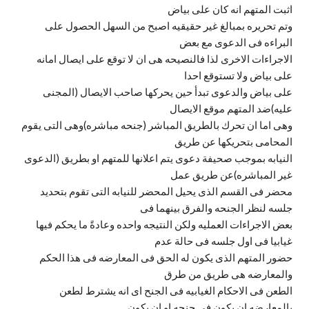
اثبت المتهم انه كان على بياض
وتم تحريره بمبالغ غير حقيقيه اصبح من السهل الحصول على
البراءه فى الدعوى مع بعض
الاجراءات الاخرى لذا فالنصيحه هى ان لا توقع على ايصال امانه
على بياض ولا تستوقع احدا
على بياض والدعوى تبدأ حين يحركها صاحب الايصال (المجنى
عليه)ضد المتهم موقع الايصال
وهى اما ان تحرك بالطريق المباشر (جنحه مباشره)وهى التى يقوم
المحامى بتحريكها عن طريق
النيابه بموجب صحيفة دعوى يتم اعلانها للمتهم او بطريق (الدعوى
غير المباشره)عن طريق عمل
محضر فى القسم الذى يحيل المحضر للنيابه التى تقوم بتحديد
جلسه لنظر الجنحه والفرق بينهما فى
بعض الاجراءات العمليه ولكن النتيجه واحده وعادةً ما يحكم فيها
غيابيا فى اول جلسه فى حالة عدم
حضور المتهم الذى يكون له الحق فى المعارضه فى هذا الحكم
والمعارضه هى طريق من طرق
الطعن فى الاحكام الغيابيه فى الجنح اى انه يشترط لطعن
بالمعارضه ان يكون فى جنحه او ان يكون