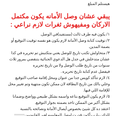
هيستلم المبلغ
يبقي عشان وصل الأمانه يكون مكتمل
الاركان ومفيهوش ثغرات لازم نراعي :
١/ يكون فيه طرف ثالث (مستفيد)في الوصل.
٢/ توقيت كتابة وصل الأمانة لازم يكون هو نفسه توقيت التوقيع أو
بصمة المدين.
٣/ متحاولش تكتب تاريخ للوصل يعني متكتبش تم تحريره في كذا
عشان متدخلش في جدل هل الدعوي الجنائية بتنقضي بمرور ثلاث
سنوات من تاريخ طلب الوصل ولا من تاريخ تحريره
فيفضل عدم كتابة تاريخ تحريره .
٤/ لازم تتأكد كويس جدا من عنوان ومحل إقامة صاحب التوقيع
وخلي بالك من تاريخ البطاقة لان ممكن تكون منتهية وتم تغيير محل
للإقامة اللي فيها.
٥/ لازم يكون التوقيع بتاعه واسمه بشكل طبيعي وواضح،وضمانا
بشكل أكبر من الممكن تاخد بصمته بجوار التوقيع.
اعتقد ده كل شيئ بخصوص أيصال الأمانة ونصائحه بالنسبة
للدائن،يارب أكون قدرت اوصل المعلومه لغير القانونيين::::::::::