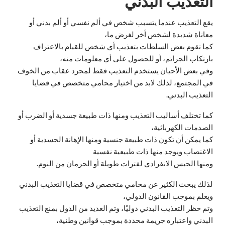
التعذيب البدني
يقع التعذيب عندما يتسبب شخص في ألم نفسي أو ألم بدني أو
معاناة شديدة لشخص أخر لغرض ما،
كما تقوم بعض السلطات بتعذيب أي شخص للقيام بالاعتراف
بارتكاب الجرائم، أو للحصول على أي معلومات منه،
وفي بعض الأحيان يستخدم التعذيب فقط لمجرد عقاب من الخوف
في المجتمع، لذلك لابد من اختيار محامي متخصص في قضايا
التعذيب البدني.
كما تختلف أساليب التعذيب ومنها ذات طبيعة جسدية أو الضرب أو
الصدمات الكهربائية،
كما يمكن أن تكون ذات طبيعة جنسية ومنها الإهانة الجسدية أو
الاغتصاب ويوجد منها ذات طبيعية نفسية
ومنها الحبس الانفرادي لفترات طويلة أو الحرمان من النوم.
لذلك يبحث الكثير عن محامي متخصص في قضايا التعذيب البدني
ويعلم بموجب القانون الدولي،
وتم حظر التعذيب البدني دوليًا، وتم العديد من الدول بمنع التعذيب
البدني واعتباره جريمة محددة بموجب قوانين وطنية،