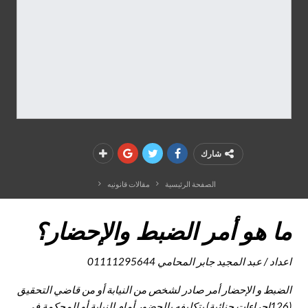
شارك
الصفحة الرئيسية
مقالات قانونيه
ما هو أمر الضبط والإحضار؟
اعداد / عبد المجيد جابر المحامي 01111295644
الضبط و الإحضار أمر صادر لشخص من النيابة أو من قاضي التحقيق
(126اجراءات جنائية) بتكليفه بالحضور أمام النيابة أو المحكمة في