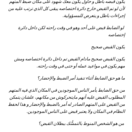
يكون قبضه باطل و حاول يكون معك شهود على مكان ضبط المتهم
لأن لو تم القبض خارج دائرة اختصاصه يبقى كل الذي ترتب عليه من
إجراءات باطل و يتعرض للمسؤولية.
لو الضابط قبض على أحد وهو في وقت راحته لكن داخل دائرة
إختصاصه
يكون القبض صحيح
يكون القبض صحيح مادام القبض تم داخل دائرة اختصاصه ومش
مهم يكون في مواعيد عمله أو حتى في وقت راحته.
ما هو حق الضابط أثناء تنفيذ أمر الضبط والإحضار؟
من حق الضابط يأمر الناس الموجودين في المكان الذي فيه المتهم
المطلوب القبض عليه أنهم مايتحركوش من مكانهم، علشان يتمكن
من القبض على المتهم الصادر له أمر بالضبط والإحضار و هذا لحفظ
النظام في المكان ولا يعتبر قبض على الناس الموجودين.
من هو الشخص المنوط بالتمسُّك ببطلان القبض؟