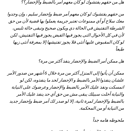
هل من حقهم يفتشوك لو كان معهم أمر بالضبط والإحضار؟؟
من حقهم يفتشوك لو كان معهم أمر ضبط وإحضار سليم ، وإن وجدوا
معك سلاح أو أي ممنوعات تعتبر جريمة يعملوا بها قضية لأن من حق
الشرطة التفتيش في الحالة دي ويكون صحيح وتبقى حالة تلبس،
لأن في كل الأحوال التى يجوز فيها القبض يجوز فيها التفتيش، لكن
لو كان المقبوض عليها أنثى فلا يجوز تفتيشها إلا بمعرفة أنثى زيها
طبعاً
هل ممكن أمر الضبط والإحضار ينفذ أكثر من مرة؟
ممكن أن يأتوا إلى المنزل أكثر من مرة خلال 6 أشهر من صدور الأمر
علشان ينفذوا الأمر بالضبط و الإحضار لحد ما ينفذوه، لكن لو
اتمسكت ونفذ عليك الأمر بالضبط والإحضار وعرضوك على النيابة
والنيابة أخلت سبيلك يبقى مش من حق أي حد ينفذ عليك الأمر
بالضبط والإحضار لمرة ثانية، إلا لو صدر لك أمر ضبط وإحضار جديد
من النيابة أو من المحكمة.
ملحوظه هامه جداً