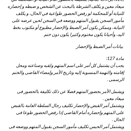
ميعاد معين و يكلف الشرطة بالبحث عن الشخص و ضبطه و إحضاره
للنيابة أو للمحكمة لو رفض الحضور طواعية في الحال، و يكلف
مأمور السجن بقبول المتهم ووضعه في السجن لحين عرضه على
النيابة، وممكن يكون أمر الضبط والإحضار مطبوع أو مكتوب بخط
اليد، وأحيانا يكون مختوم وكثيرا يكون دون ختم
بيانات أمر الضبط والإحضار
مادة 127:
يجب أن يشتمل كل أمر على اسم المتهم ولقبه وصناعته ومحل
إقامته والتهمة المنسوبة إليه وتاريخ الأمر وإمضاء القاضى والختم
الرسمى .
ويشمل الأمر بحضور المتهم فضلا عن ذلك تكليفة بالحضور فى
ميعاد معين .
ويشتمل أمر القبض والإحضار تكليف رجال السلطة العامة بالقبض
على المتهم وإحضاره أمام القاضى إذا رفض الحضور طوعا فى
الحال .
ويشتمل أمر الحبس تكليف مأمور السجن بقبول المتهم ووضعه فى