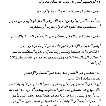
٤• لو المتهم ليس له عنوان أو سكن معروف
– في حالة إذا رفض تنفيذ أمر الضبط والإحضار
يتم أخذه بالقوة إذا رفض تنفيذ الأمر في الحال أو قاوم و من حقهم
أن يستعملوا معه القوة إذا حاول الهرب أو المقاومة.
– في حالة إذا ترك المكان الصادر في دائرته أمر الضبط والإحضار
أوامر الضبط و الإحضار تكون نافذة في كل مكان في مصر
(129اجراءات جنائية) وسيتم إرسالك إلى دائرة المحكمة ثم يتم
إرسالك إلى النيابة العامة وهي سوف تتحقق من شخصيتك (132
إجراءات)
مدة الحبس في القسم عند تنفيذ أمر الضبط و الإحضار
نصت المادة 131 على:
أن قاضى التحقيق يجب أن يستجوب فورا المقبوض عليه وإذا تعذر
ذلك يودع فى السجن الى حين استجوابه ويجب ألا تزيد مدة إيداعه
على أربع وعشرين ساعة فإذا مضت هذه المدة وجب على مأمور
السجن تسليمه الى النيابة العامة وعليها أن تطلب فى الحال من