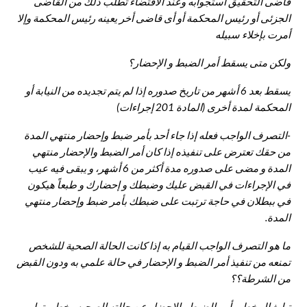
قاضى التحقيق استجوابه وعند الاقتضاء تطلب ذلك من القاضى
الجزئى أو رئيس المحكمة أو أى قاضى أخر يعينه رئيس المحكمة وإلا
أمرت بإخلاء سبيله
ولكن متى يسقط أمر الضبط و الإحضار؟
يسقط بعد 6 أشهر من تاريخ صدوره إذا لم يتم تجديده من النيابة أو
المحكمة لمدة أخرى (المادة 201 إجراءات)
-التصرف الواجب فعله إذا جاء أحد بأمر ضبط وإحضار منتهي المدة
من حقك تعترض على تنفيذه إذا كان أمر الضبط والإحضار منتهي
المدة و مضى على صدوره مدة أكثر من 6 أشهر، و يبقى فيه عيب
في الإجراءات في القبض عليك وضبطك و إحضارك و طبعاً هيكون
في ببطلان في حاجة ترتبت على ضبطك بأمر ضبط وإحضار منتهي
المدة.
ما هو التصرف الواجب القيام به إذا كانت الحالة الصحية للشخص
تمنعه من تنفيذ أمر الضبط و الإحضار في حالة علمي به ودون القبض
من الشرطة؟؟
تبليغ المخطر بأمر الضبط والإحضار عن حالته الصحيه وخطورتها