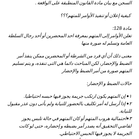
السجن مع بيان مادة القانون المنطبقة على الواقعة .
كيفية إعلان أو تنفيذ الأوامر للمتهم؟؟؟
مادة 128:
تعلن الأوامر إلى المتهم بمعرفة احد المحضرين أو أحد رجال السلطة
العامة وتسلم له صورة منها
معنى ذلك أن أي فرد من الشرطة أو المحضرين ممكن ينفذ أمر
الضبط والإحضار، لكن المباحث دائما هي التى تنفذه، و يتم تسليم
المتهم صورة من أمر الضبط والإحضار
حالات الضبط و الإحضار:
١• إن المتهم يكون ارتكب جريمة يجوز فيها حبسه احتياطيا.
٢• إذا أرسل له أمر تكليف بالحضور للنيابة ولم يأتى دون عذر مقبول
للنيابة.
٣•احتمالية هروب المتهم أو كان المتهم في حالة تلبس يجوز
لقاضي التحقيق أنه يصدر أمر بضبطه و إحضاره، حتى لو كانت
الجريمة لا يجوز فيها الحبس الاحتياطي.