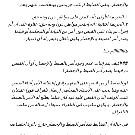
والإحضار، يبقى الضابط ارتكب جريمتين ويتحاسب عنهم وهم :
١. الجريمة الأولى : أنه قبض على مواطن دون وجه حق
٢. الجريمة الثانية : أنه إحتجز مواطن دون وجه حق؛ علاوة على أن أي
إجراء تم بناء على القبض دون أمر من النيابة أو المحكمة أو قبلما
يصدر أمر الضبط و الإحضار يكون باطل وليس له أي اعتبار.
هاااااااااام جدا
##
#
كيف
يتم إثبات عدم وجود أمر بالضبط والإحضار، أو أن القبض
تم قبلما يصدر أمر الضبط و الإحضار؟
لو الضابط أو من قبض على المتهم رفض إعطائه الأمر أثناء القبض
عليه وهنا يجب على الأستاذ المحامي إرسال تلغراف فورا علشان
تثبت الوقت الذي اتقبض عليه فيه كان قبلما يطلع له الأمر بالضبط
والإحضار، و يكون مكتوب في التلغراف ميعاد إرساله من مكتب
التلغراف.
في حالة أن الضابط نفذ أمر الضبط و الإحضار خارج دائرة اختصاصه