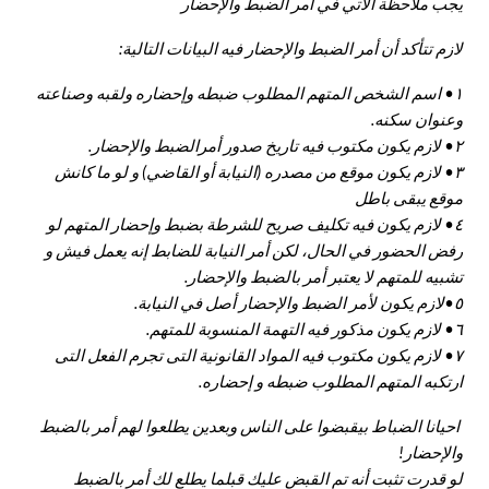
يجب ملاحظة الآتي في أمر الضبط والإحضار
لازم تتأكد أن أمر الضبط والإحضار فيه البيانات التالية:
١• اسم الشخص المتهم المطلوب ضبطه وإحضاره ولقبه وصناعته
وعنوان سكنه.
٢• لازم يكون مكتوب فيه تاريخ صدور أمرالضبط والإحضار.
٣• لازم يكون موقع من مصدره (النيابة أو القاضي) و لو ما كانش
موقع يبقى باطل
٤• لازم يكون فيه تكليف صريح للشرطة بضبط وإحضار المتهم لو
رفض الحضور في الحال، لكن أمر النيابة للضابط إنه يعمل فيش و
تشبيه للمتهم لا يعتبر أمر بالضبط والإحضار.
٥•لازم يكون لأمر الضبط والإحضار أصل في النيابة.
٦• لازم يكون مذكور فيه التهمة المنسوبة للمتهم.
٧• لازم يكون مكتوب فيه المواد القانونية التى تجرم الفعل التى
ارتكبه المتهم المطلوب ضبطه و إحضاره.
احيانا الضباط بيقبضوا على الناس وبعدين يطلعوا لهم أمر بالضبط
والإحضار!
لو قدرت تثبت أنه تم القبض عليك قبلما يطلع لك أمر بالضبط