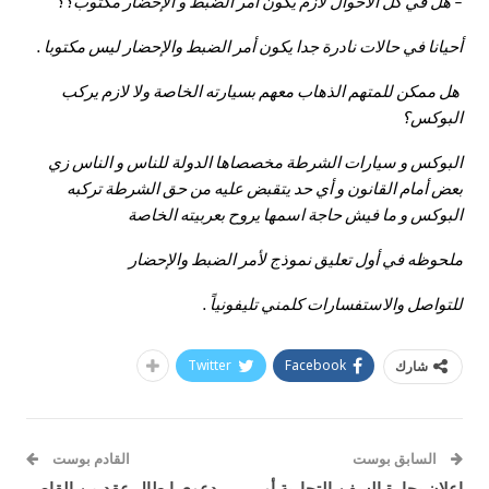
– هل في كل الأحوال لازم يكون أمر الضبط و الإحضار مكتوب؟؟
أحيانا في حالات نادرة جدا يكون أمر الضبط والإحضار ليس مكتوبا .
هل ممكن للمتهم الذهاب معهم بسيارته الخاصة ولا لازم يركب
البوكس؟
البوكس و سيارات الشرطة مخصصاها الدولة للناس و الناس زي
بعض أمام القانون و أي حد يتقبض عليه من حق الشرطة تركبه
البوكس و ما فيش حاجة اسمها يروح بعربيته الخاصة
ملحوظه في أول تعليق نموذج لأمر الضبط والإحضار
للتواصل والاستفسارات كلمني تليفونياً .
Twitter
Facebook
شارك
السابق بوست
القادم بوست
إعلان بحارة السفن التجارية أو
دعوى إبطال عقد من القاصر