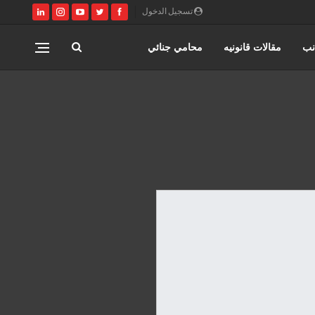
تسجيل الدخول
نب
مقالات قانونيه
محامي جنائي
اختصاصات مؤسسة حورس للمحاماه
المنتدى القانوني