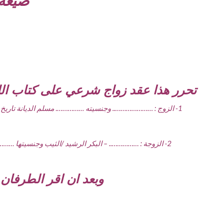
صيغة 
تحرر هذا عقد زواج شرعي على كتاب الله
1- الزوج : ………………….. وجنسيته ……………. مسلم الديانة تاريخ
2- الزوجة : …………….. – البكر الرشيد /الثيب وجنسيتها ………………. مسلمة الديانة تاريخ الميلاد …/ …/….. محل الميلاد المهنة : ……… ومقيمة ……………….. وتحمل إثبات شخصية رقم ……………………….
وبعد ان اقر الطرفان ب