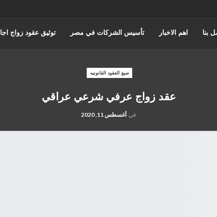
ل بنا
اهم الاخبار
تأسيس الشركات في مصر
توثيق عقود زواج اجا
عن حورس للمحاماة
كتابة وتوثيق عقود زواج عرفي
قضايا الضرايب
صيغ العقود القانونيه
عقد زواج عرفي شرعي عراقي
ه والقضاء الاداري
القانون المصري
محامي مدني
قضايا الجمارك
في
أغسطس 11, 2020