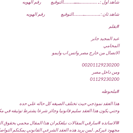
شاهد أول : ـ ……………..
…..
……….التوقيع رقم الهويه
شاهد ثان :
.
…………..
.
………التوقيع رقم الهويه
#
بقلم
عبد المجيد جابر
المحامي
الاتصال من خارج مصر واتس اب وايمو
00201129230200
ومن داخل مصر
01129230200
#
ملحوظه
هذا العقد نموذجي حيث تختلف الصيغه كل حاله علي حده
وحتي يكون هذا العقد سليم قانونيا وجائز شرعا يشترط توثيقه في مك
#
الاساتذه
#
سارقي
المقالات نبلغكم ان هذا المقال محمي بحقوق المل
مجهود غيركم . لمن يريد هذه العقد الشرعي القانوني يمكنكم التواصل معنا علي رقم الها