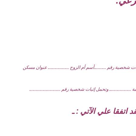
رعي.
ل إثبات شخصية رقم ………..أسم أم الزوج ………………. عنوان مسكن
 اتفقا علي الآتي : ـ