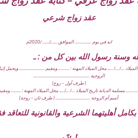
عقد زواج عرفي – كتابة عقد زواج ش
عقد زواج شرعي
انه في يوم …………… الموافق ……/…… /2020م
 وسنة رسول الله بين كل من : ـ
 الميلاد …/ …/ ….. محل الميلاد المهنة : ………. ومقيم ………………….. ويحم
الزوجية …………………………………………..
( طرف أول – زوج)
أسم أم الزوجة …………………………. ( طرف ثان – زوجة)
كامل أهليتهما الشرعية والقانونية للتعاقد فقد