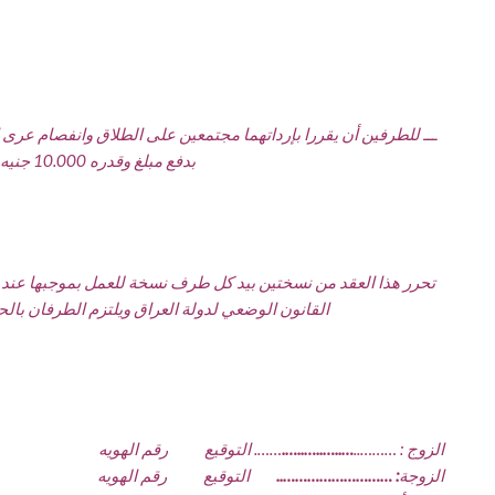
ـــ للطرفين أن يقررا بإرداتهما مجتمعين على الطلاق وانفصام عرى ال
بدفع مبلغ وقدره 10.000 جنيه فقط عشرة الآف كمتعة لها وتطيباً وجبراً لخاطرها عن الأضرار التي تصيبها من جراء ذلك التصرف المنفرد
تحرر هذا العقد من نسختين بيد كل طرف نسخة للعمل بموجبها عند ال
القانون الوضعي لدولة العراق ويلتزم الطرفان بال
الزوج : ………..
…..
…..
…..
….
……. التوقيع رقم الهويه
الزوجة
: ………………………
..
التوقيع رقم الهويه