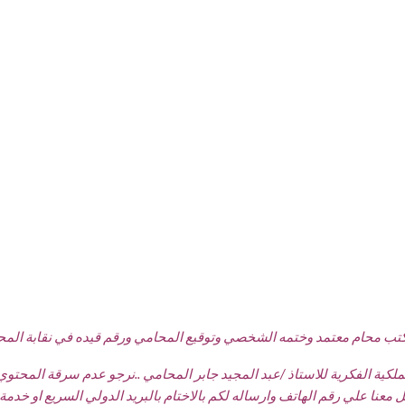
تب محام معتمد وختمه الشخصي وتوقيع المحامي ورقم قيده في نقابة المحامين
كية الفكرية للاستاذ /عبد المجيد جابر المحامي ..نرجو عدم سرقة المحتوي ح
تف وارساله لكم بالاختام بالبريد الدولي السريع او خدمة DHL او ارامكس خلال 48 ساعه عمل فقط .