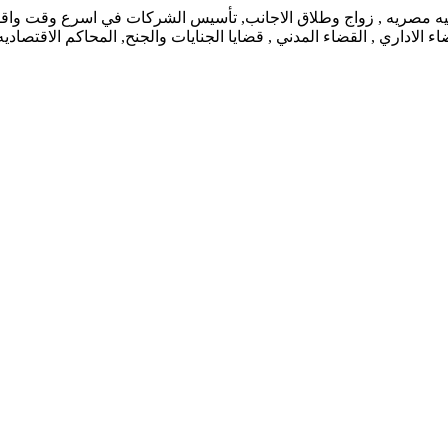
نيه مصريه , زواج وطلاق الاجانب, تأسيس الشركات في اسرع وقت واقل ت
 الاداري , القضاء المدني , قضايا الجنايات والجنح, المحاكم الاقتصاد