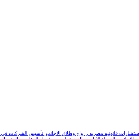
استشارات قانونيه مصريه , زواج وطلاق الاجانب, تأسيس الشركات في اسر