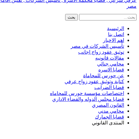
عرفي شرعي , قضايا محكمة الاسره , تأسيس الشركات , تقنين اقامات الا
مصر
الرئيسية
اتصل بنا
اهم الاخبار
تأسيس الشركات في مصر
توثيق عقود زواج اجانب
مقالات قانونيه
محامي جنائي
قضايا الاسره
عن حورس للمحاماة
كتابة وتوثيق عقود زواج عرفي
قضايا الضرايب
اختصاصات مؤسسة حورس للمحاماه
قضايا مجلس الدوله والقضاء الاداري
القانون المصري
محامي مدني
قضايا الجمارك
المنتدى القانوني