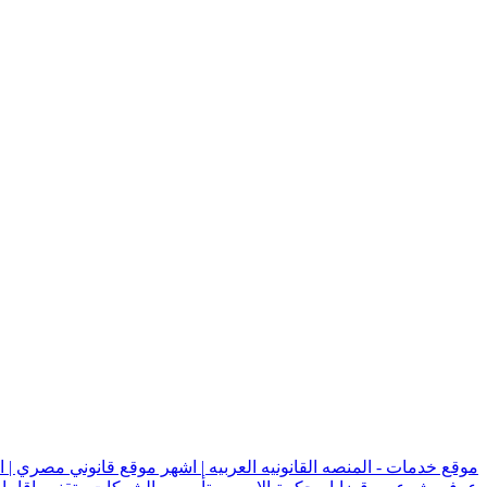
موقع خدمات - المنصه القانونيه العربيه | اشهر موقع قانوني مصري | 