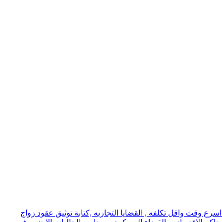
ع وقت واقل تكلفه , القضايا التجاريه ,كتابة توثيق عقود زواج