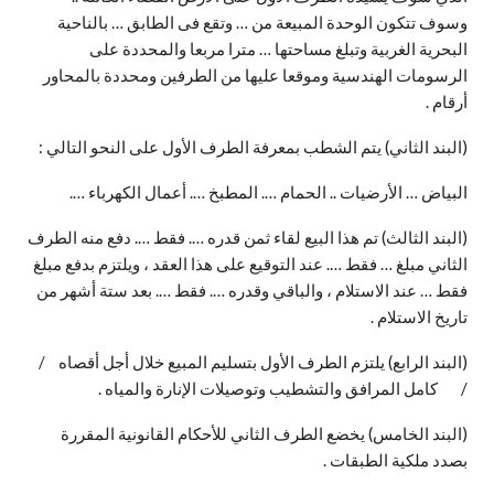
وسوف تتكون الوحدة المبيعة من … وتقع فى الطابق … بالناحية
البحرية الغربية وتبلغ مساحتها … مترا مربعا والمحددة على
الرسومات الهندسية وموقعا عليها من الطرفين ومحددة بالمحاور
أرقام .
(البند الثاني) يتم الشطب بمعرفة الطرف الأول على النحو التالي :
البياض … الأرضيات .. الحمام …. المطبخ …. أعمال الكهرباء ….
(البند الثالث) تم هذا البيع لقاء ثمن قدره …. فقط …. دفع منه الطرف
الثاني مبلغ … فقط …. عند التوقيع على هذا العقد ، ويلتزم بدفع مبلغ
فقط … عند الاستلام ، والباقي وقدره …. فقط …. بعد ستة أشهر من
تاريخ الاستلام .
(البند الرابع) يلتزم الطرف الأول بتسليم المبيع خلال أجل أقصاه /
/ كامل المرافق والتشطيب وتوصيلات الإنارة والمياه .
(البند الخامس) يخضع الطرف الثاني للأحكام القانونية المقررة
بصدد ملكية الطبقات .