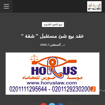
صيغ العقود القانونيه
عقد بيع شئ مستقبل ” شقة “
في
أغسطس 7, 2020
سيس الشركات في مصر , إنهاء مشاكل الاقامه للاجانب في مصر ,توثيق عقود زواج عرفي , مؤسسة حورس للمحاماة