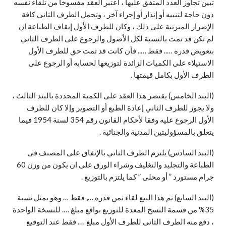
تبين تجاوز العدد المتفق عليها ، اعتبر العقد مفسوخا من تلقاء نفسه
دون حاجة لتنبيه أو إنذار أو إجراء آخر ، وتحمل الطرف الثاني كافة
الإضرار المترتبة على ذلك ، وكان للطرف الأول إيقاف الطباعة ان
لم تكن قد تمت بالنسبة لكل الأصول والرجوع على الطرف الثاني
بتعويض قدره ….. فقط ….. فأن كانت قد تمت حق للطرف الأول
الاستيلاء على الكميات الزائدة لتوزيعها لحسابه أو الرجوع على
الطرف الأول بكامل قيمتها .
(البند الخامس) يقتصر هذا العقد على الكمية المحددة بالبند الثالث ،
ولا يجوز للطرف الثاني إعادة الطبع أو التصوير وإلا كان للطرف
الأول الرجوع عليه وفقا لأحكام القانون رقم 354 لسنة 1954 فيما
يتعلق بالمسؤوليتين المدنية والجنائية .
(البند السادس) يلتزم الطرف الثاني بالإنفاق على المصنف فى
الطباعة والتجليد والتغليف وشراء الورق على ان يكون من وزن 60
جرام مستورد ” أو محلى ” كما يلتزم بالتوزيع .
(البند السابع) تم هذا البيع لقاء ثمن قدره …, فقط … وهو يمثل نسبة
35% من قسمة النسخ المعدة للتوزيع بواقع مبلغ …. للنسخة الواحدة
، دفع منه الطرف الثاني للطرف الأول مبلغ …. فقط عند التوقيع