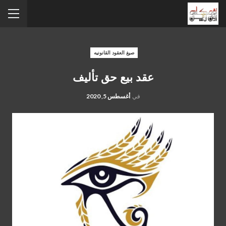
صيغ العقود القانونيه
عقد بيع حق تأليف
في
أغسطس 5, 2020