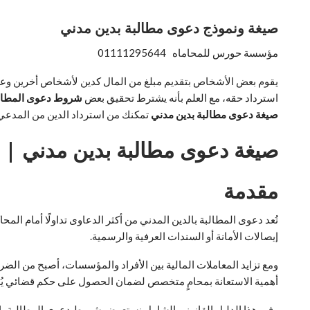
صيغة ونموذج دعوى مطالبة بدين مدني
مؤسسة حورس للمحاماه 01111295644
يقوم بعض الأشخاص بتقديم مبلغ من المال كدين لأشخاص أخرين وع
استرداد حقه، مع العلم بأنه يشترط تحقيق بعض
شروط دعوى المطالب
صيغة دعوى مطالبة بدين مدني
تمكنك من استرداد الدين من المدعي 
صيغة دعوى مطالبة بدين مدني | ال
مقدمة
تُعد دعوى المطالبة بالدين المدني من أكثر الدعاوى تداولًا أمام المح
إيصالات الأمانة أو السندات العرفية والرسمية.
ومع تزايد المعاملات المالية بين الأفراد والمؤسسات، أصبح من الضرو
أهمية الاستعانة بمحامٍ متخصص لضمان الحصول على حكم قضائي يُلز
وفي هذا الدليل القانوني الشامل نستعرض شروط دعوى المطالبة بالدي