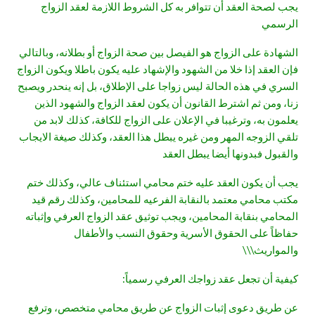
يجب لصحة العقد أن تتوافر به كل الشروط اللازمة لعقد الزواج
الرسمي
الشهادة على الزواج هو الفيصل بين صحة الزواج أو بطلانه، وبالتالي
فإن العقد إذا خلا من الشهود والإشهاد عليه يكون باطلا ويكون الزواج
السري في هذه الحالة ليس زواجا على الإطلاق، بل إنه ينحدر ويصبح
زنا، ومن ثم اشترط القانون أن يكون لعقد الزواج والشهود الذين
يعلمون به، وترغيبا في الإعلان على الزواج للكافة، كذلك لابد من
تلقي الزوجه المهر ومن غيره يبطل هذا العقد، وكذلك صيغة الايجاب
والقبول فبدونها أيضا يبطل العقد
يجب أن يكون العقد عليه ختم محامي استئناف عالي، وكذلك ختم
مكتب محامي معتمد بالنقابة الفرعيه للمحامين، وكذلك رقم قيد
المحامي بنقابة المحامين، ويجب توثيق عقد الزواج العرفي وإثباته
حفاظاً على الحقوق الأسرية وحقوق النسب والأطفال
والمواريث\\\
كيفية أن تجعل عقد زواجك العرفي رسمياً:
عن طريق دعوى إثبات الزواج عن طريق محامي متخصص، وترفع