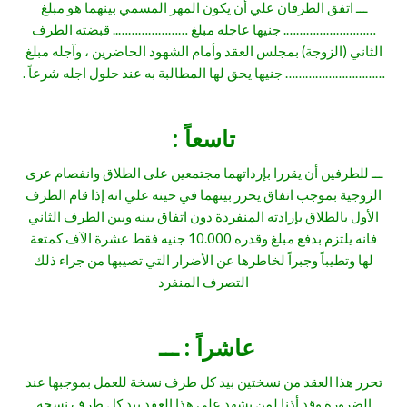
ـــ اتفق الطرفان علي أن يكون المهر المسمي بينهما هو مبلغ
………………………. جنيها عاجله مبلغ ………………….. قبضته الطرف
الثاني (الزوجة) بمجلس العقد وأمام الشهود الحاضرين ، وآجله مبلغ
………………………… جنيها يحق لها المطالبة به عند حلول اجله شرعاً .
تاسعاً :
ـــ للطرفين أن يقررا بإرداتهما مجتمعين على الطلاق وانفصام عرى
الزوجية بموجب اتفاق يحرر بينهما في حينه علي انه إذا قام الطرف
الأول بالطلاق بإرادته المنفردة دون اتفاق بينه وبين الطرف الثاني
فانه يلتزم بدفع مبلغ وقدره 10.000 جنيه فقط عشرة الآف كمتعة
لها وتطيباً وجبراً لخاطرها عن الأضرار التي تصيبها من جراء ذلك
التصرف المنفرد
عاشراً : ـــ
تحرر هذا العقد من نسختين بيد كل طرف نسخة للعمل بموجبها عند
الضرورة وقد أذنا لمن يشهد على هذا العقد بيد كل طرف نسخه