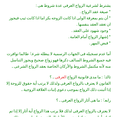
يشترط لشرعية الزواج العرفى عدة شروط هى :
* صيغة عقد الزواج .
* أن يتم بمعرفة الولى اذا كانت الزوجه بكر اما اذا كانت ثيب فيجوز
ان تغقد العقد بنفسها .
* وجود شهود على العقد .
* إشهار الزواج أمام العامة .
* قبض المهر .
أما عدم تسجيله فى الجهات الرسمية لا يبطله شرعٱ طالما توافرت
فيه جميع الشروط السالف ذكرها فهو زواج صحيح ويجوز التناسل
منه لأنه مكتمل الشروط والأركان الخاصة بعقد الزواج الشرعى ..
ثالثٱ : ما مدى قانونية الزواج
العرفى
.. ؟
القانون لا يعترف بالزواج العرفى ولذلك لا يرتب أية حقوق للزوجة إلا
إذا أثبتت ذلك الزواج بموجب دعوى إثبات العلاقة الزوجية ..
رابعٱ : ما هى أثار الزواج العرفى .. ؟
لا يعترف بالزواج العرفى لذلك فلا يرتب هذا الزواج أية أثار إلا إذا تم
إثباته أما من حيث إثبات نسب الأطفال الذين تم إنجابهم من ذلك