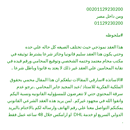
00201129230200
ومن داخل مصر
01129230200
#
ملحوظه
هذا العقد نموذجي حيث تختلف الصيغه كل حاله علي حده
وحتي يكون هذا العقد سليم قانونيا وجائز شرعا يشترط توثيقه في
مكتب محام معتمد وختمه الشخصي وتوقيع المحامي ورقم قيده في
نقابة المحامين علي العقد غير ذلك لا يعتد به قانونا وباطل شرعا ..
#
الاساتذه
#
سارقي
المقالات نبلغكم ان هذا المقال محمي بحقوق
الملكية الفكرية للاستاذ /عبد المجيد جابر المحامي ..نرجو عدم
سرقة المحتوي حتي لا تتعرضون للمسؤوليه القانونيه ونسبة اليكم
واتقوا الله في مجهود غيركم . لمن يريد هذه العقد الشرعي القانوني
يمكنكم التواصل معنا علي رقم الهاتف وارساله لكم بالاختام بالبريد
الدولي السريع او خدمة DHL او ارامكس خلال 48 ساعه عمل فقط
.