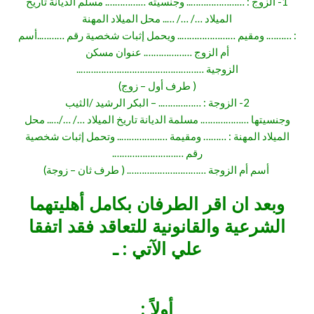
1- الزوج : ………………….. وجنسيته ……………. مسلم الديانة تاريخ
الميلاد …/ …/ ….. محل الميلاد المهنة
: ………. ومقيم ………………….. ويحمل إثبات شخصية رقم ………..أسم
أم الزوج ………………. عنوان مسكن
الزوجية …………………………………………..
( طرف أول – زوج)
2- الزوجة : …………….. – البكر الرشيد /الثيب
وجنسيتها ………………. مسلمة الديانة تاريخ الميلاد …/ …/….. محل
الميلاد المهنة : ……… ومقيمة ……………….. وتحمل إثبات شخصية
رقم ……………………….
أسم أم الزوجة …………………………. ( طرف ثان – زوجة)
وبعد ان اقر الطرفان بكامل أهليتهما
الشرعية والقانونية للتعاقد فقد اتفقا
علي الآتي : ـ
أولاً :