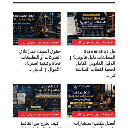
اختصاصات مؤسسة حورس للمحاماه
اختصاصات مؤسسة حورس للمحاماه
هل Screenshot
حقوق العملاء عند إغلاق
المحادثات دليل قانوني؟ |
الشركات أو التطبيقات
الدليل القانوني الكامل
فجأة وكيفية استرداد
لحجية لقطات الشاشة
الأموال | الدليل…
في…
اختصاصات مؤسسة حورس للمحاماه
اختصاصات مؤسسة حورس للمحاماه
أفضل مكتب استشارات
“كيف تخرج من القائمة