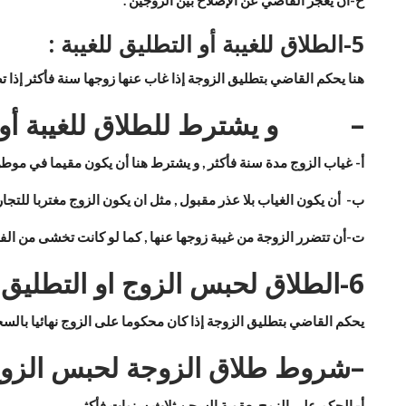
5-
الطلاق للغيبة أو التطليق للغيبة :
هنا يحكم القاضي بتطليق الزوجة إذا غاب عنها زوجها سنة فأكثر إذا ت
–
و يشترط للطلاق للغيبة أو 
أ-
غياب الزوج مدة سنة فأكثر , و يشترط هنا أن يكون مقيما في موطن 
ب‌-
أن يكون الغياب بلا عذر مقبول , مثل ان يكون الزوج مغتربا للتجارة
ت‌-
أن تتضرر الزوجة من غيبة زوجها عنها , كما لو كانت تخشى من الفتن
6-
الطلاق لحبس الزوج او التطليق 
يحكم القاضي بتطليق الزوجة إذا كان محكوما على الزوج نهائيا بالسجن لمدة 3 سنوات فأكثر , فلها ان تطلب من القاضي بعد مرور سنة من حبسه بأن يطلقها و لو كان له مالاً 
–
شروط طلاق الزوجة لحبس الزوج
أ‌-
الحكم على الزوج بعقوبة السجن ثلاث سنوات فأكثر .