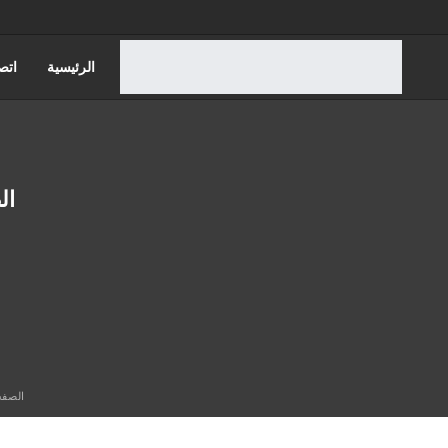
الرئيسية
اتص
قضايا الاسره
ال
قضايا الضرايب
قضايا الجمارك
الصفح