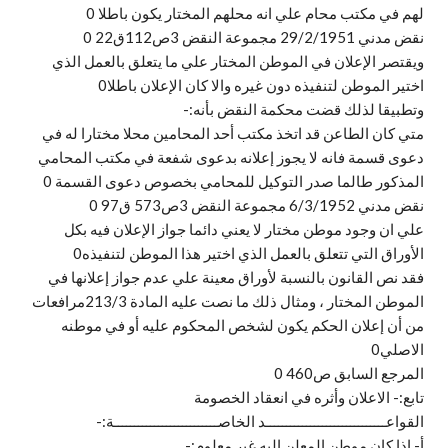
لهم في مكتب محام علي انه محلهم المختار يكون باطلا 0
نقض مدني 29/2/1951 مجموعة النقض 3ص112ق22 0
ويقتصر الإعلان في الموطن المختار علي ما يتعلق بالعمل الذي
اختير الموطن لتنفيذه دون غيره والا كان الإعلان باطلا0
وتطبيقا لذلك قضت محكمة النقض بأنه:-
متي كان الطاعن قد اتخذ مكتب أحد المحامين محلا مختارا له في
دعوى قسمة فانه لا يجوز إعلانه بدعوى شفعة في مكتب المحامي
المذكور طالما صدر التوكيل للمحامي بخصوص دعوى القسمة 0
نقض مدني 6/3/1952 مجموعة النقض 3ص573 ق97 0
علي ان وجود موطن مختار لا يعني دائما جواز الإعلان فيه بكل
الأوراق التي تتعلق بالعمل الذي اختير هذا الموطن لتنفيذه0
فقد نص القانون بالنسبة لأوراق معينة علي عدم جواز إعلانها في
الموطن المختار ، ومثال ذلك ما نصت عليه المادة 213/3مرافعات
من أن إعلان الحكم يكون لشخص المحكوم عليه أو في موطنه
الاصلي0
المرجع السابق ص460 0
تابع:- الاعلان وأثره في انعقاد الخصومة
القواعــــــــــــــــــــــــــــــد الخاصــــــــــــــــــــــــــة:-
أ‌- إذا كان موطن المعلن اليه غير معلوم:-