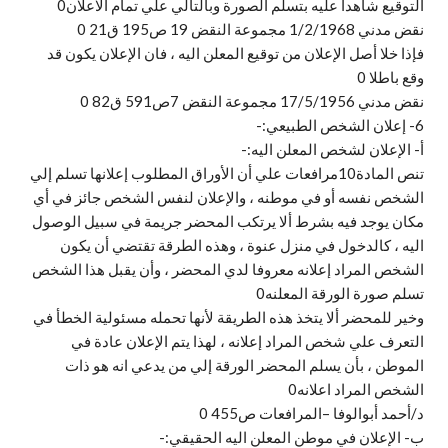
التوقيع شاهدا عليه بتسلم الصورة وبالتالي علي تمام الاعلان0
نقض مدني 1/2/1968 مجموعة النقض 19 ص195 ق21 0
فإذا خلا أصل الإعلان من توقيع المعلن اليه ، فان الإعلان يكون قد
وقع باطلا 0
نقض مدني 17/5/1956 مجموعة النقض 7ص591 ق82 0
6- إعلان الشخص الطبيعي:-
أ‌- الإعلان لشخص المعلن اليه:-
تنص المادة10مرافعات علي أن الأوراق المطلوب إعلانها تسلم إلي
الشخص نفسه أو في موطنه ، والإعلان لنفس الشخص جائز في أي
مكان يوجد فيه بشرط ألا يرتكب المحضر جريمة في سبيل الوصول
اليه ، كالدخول في منزل عنوة ، وهذه الطرقة تقتضي أن يكون
الشخص المراد إعلانه معروفا لدي المحضر ، وأن يقبل هذا الشخص
تسلم صورة الورقة المعلنه0
وخير للمحضر ألا يتخذ هذه الطريقة لأنها تحمله مسئولية الخطأ في
التعرف علي شخص المراد إعلانه ، لهذا يتم الإعلان عادة في
الموطن ، بأن يسلم المحضر الورقة إلي من يدعي انه هو ذات
الشخص المراد اعلانه0
د/أحمد أبوالوفا –المرافعات ص455 0
ب- الإعلان في موطن المعلن اليه الحقيقي:-