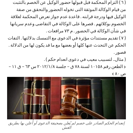
( ٦ ) التزام المحكمة قبل قبولها حضور الوكيل عن الخصم بالتثبت
من قيام الوكالة الموثقة التى تخوله الحضور والتحقق من صفة
الوكيل فيها ودرجة قرابته . قاعدة عدم جواز تعرض المحكمة لعلاقة
الخصوم بوكلائهم . قصرها على الوكالة في التقاضى وعدم سريانها
في شأن الوكالة في الحضور . م ٧٣ مرافعات .
( ٧ ) تقديم مستندات مؤثرة في الدعوى مع التمسك بدلالتها . التفات
الحكم عن التحدث عنها كلها أو بعضها مع ما قد يكون لها من الدلالة .
قصور .
( مثال.. لتسبيب معيب في دعوى انعدام حكم ) .
﴿ الطعن رقم ١٠١٥٨ لسنة ٧٨ ق – جلسة ٢٠١٢/١/٨ س ٦٣ – ق ١١ –
ص ٨٠ ﴾
إنعدام الحكم الصادر على خصم لم يُعلن بصحيفة الدعوى أو أُعلن بها بطريق
الغش