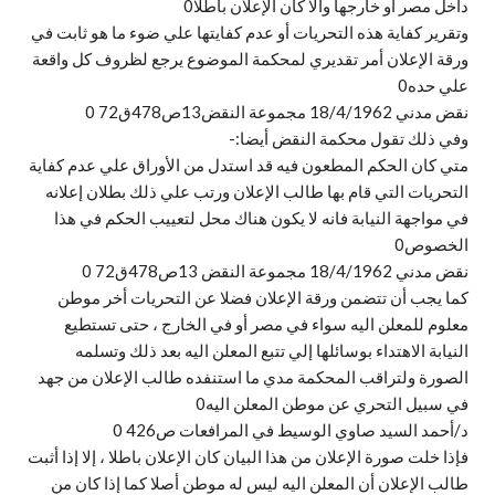
داخل مصر أو خارجها والا كان الإعلان باطلا0
وتقرير كفاية هذه التحريات أو عدم كفايتها علي ضوء ما هو ثابت في
ورقة الإعلان أمر تقديري لمحكمة الموضوع يرجع لظروف كل واقعة
علي حده0
نقض مدني 18/4/1962 مجموعة النقض13ص478ق72 0
وفي ذلك تقول محكمة النقض أيضا:-
متي كان الحكم المطعون فيه قد استدل من الأوراق علي عدم كفاية
التحريات التي قام بها طالب الإعلان ورتب علي ذلك بطلان إعلانه
في مواجهة النيابة فانه لا يكون هناك محل لتعييب الحكم في هذا
الخصوص0
نقض مدني 18/4/1962 مجموعة النقض 13ص478ق72 0
كما يجب أن تتضمن ورقة الإعلان فضلا عن التحريات أخر موطن
معلوم للمعلن اليه سواء في مصر أو في الخارج ، حتى تستطيع
النيابة الاهتداء بوسائلها إلي تتبع المعلن اليه بعد ذلك وتسلمه
الصورة ولتراقب المحكمة مدي ما استنفده طالب الإعلان من جهد
في سبيل التحري عن موطن المعلن اليه0
د/أحمد السيد صاوي الوسيط في المرافعات ص426 0
فإذا خلت صورة الإعلان من هذا البيان كان الإعلان باطلا ، إلا إذا أثبت
طالب الإعلان أن المعلن اليه ليس له موطن أصلا كما إذا كان من