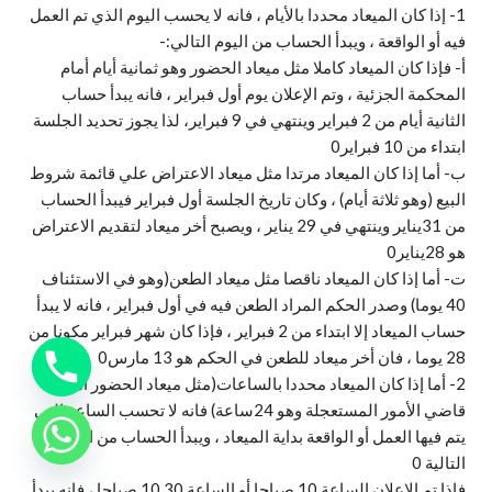
1- إذا كان الميعاد محددا بالأيام ، فانه لا يحسب اليوم الذي تم العمل
فيه أو الواقعة ، ويبدأ الحساب من اليوم التالي:-
أ‌- فإذا كان الميعاد كاملا مثل ميعاد الحضور وهو ثمانية أيام أمام
المحكمة الجزئية ، وتم الإعلان يوم أول فبراير ، فانه يبدأ حساب
الثانية أيام من 2 فبراير وينتهي في 9 فبراير، لذا يجوز تحديد الجلسة
ابتداء من 10 فبراير0
ب‌- أما إذا كان الميعاد مرتدا مثل ميعاد الاعتراض علي قائمة شروط
البيع (وهو ثلاثة أيام) ، وكان تاريخ الجلسة أول فبراير فيبدأ الحساب
من 31يناير وينتهي في 29 يناير ، ويصبح أخر ميعاد لتقديم الاعتراض
هو 28يناير0
ت‌- أما إذا كان الميعاد ناقصا مثل ميعاد الطعن(وهو في الاستئناف
40 يوما) وصدر الحكم المراد الطعن فيه في أول فبراير ، فانه لا يبدأ
حساب الميعاد إلا ابتداء من 2 فبراير ، فإذا كان شهر فبراير مكونا من
28 يوما ، فان أخر ميعاد للطعن في الحكم هو 13 مارس0
2- أما إذا كان الميعاد محددا بالساعات(مثل ميعاد الحضور أمام
قاضي الأمور المستعجلة وهو 24ساعة) فانه لا تحسب الساعة التي
يتم فيها العمل أو الواقعة بداية الميعاد ، ويبدأ الحساب من الساعة
التالية 0
فإذا تم الإعلان الساعة 10 صباحا أو الساعة 10.30 صباحا ، فانه يبدأ