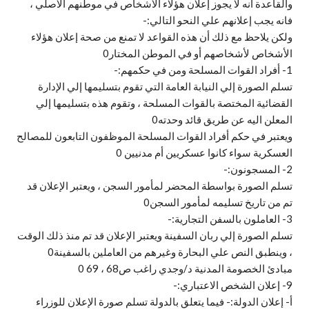
والقاعدة انه لا يجوز إعلان هؤلاء الأشخاص في موطنهم الأصلي ،
فانه يجب إعلانهم علي النحو التالي:-
ولكن يلاحظ مع ذلك أن هذه القواعد لا تمنع من صحة إعلان هؤلاء
الأشخاص لأشخاصهم أو في الموطن المختار0
1- أفراد القوات المسلحة ومن في حكمهم:-
تسلم الصورة إلي النيابة العامة التي تقوم بتسليمها إلي الإدارة
القضائية المختصة بالقوات المسلحة ، وتقوم هذه بتسليمها إلي
المعلن اليه عن طريق قائد وحدته0
ويعتبر في حكم أفراد القوات المسلحة الموظفون التابعون للمصالح
العسكرية سواء كانوا عسكريين أم مدنيين 0
2- المسجونون:-
تسلم الصورة بواسطة المحضر لمأمور السجن ، ويعتبر الإعلان قد
تم من تاريخ تسليمه لمأمور السجن0
3- العاملون بالسفن التجارية:-
تسلم الصورة إلي ربان السفينة ويعتبر الإعلان قد تم منذ ذلك الوقت
، وينطبق النص علي البحارة وغيرهم من العاملين بالسفينة0
مبادئ الخصومة المدنية د/وجدي راغب ص68 ، 69 0
9- إعلان الشخص الاعتباري:-
أ‌- إعلان الدولة:- فيما يتعلق بالدولة تسلم صورة الإعلان للوزراء