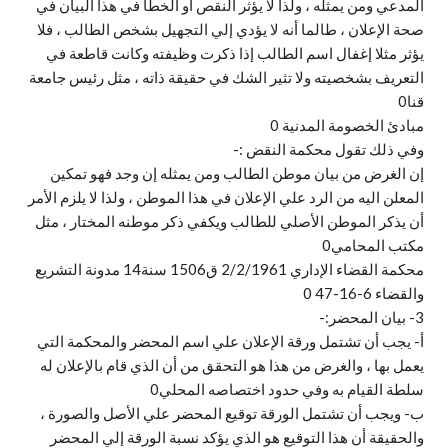
المدعي ومن يمثله ، ولذا لا يؤثر النقص أو الخطأ في هذا البيان في
صحة الإعلان ، طالما أنه لا يؤدي إلي التجهيل بشخص الطالب ، فلا
يؤثر مثلا إغفال اسم الطالب إذا ذكرت وظيفته وكانت قاطعة في
التعريف بشخصيته ولا تثير الشك في حقيقة ذاته ، مثل رئيس جامعة
قنا0
مبادئ الخصومة المدنية 0
وفي ذلك تقول محكمة النقض :-
إن الغرض من بيان موطن الطالب ومن يمثله إن وجد فهو تمكين
المعلن اليه من الرد علي الإعلان في هذا الموطن ، ولذا لا يلزم الأمر
أن يذكر الموطن الأصلي للطالب ويكفي ذكر موطنه المختار ، مثل
مكتب المحامي0
محكمة القضاء الإداري 2/2/1961 ق1506 سنة14 مدونة التشريع
والقضاء 6-16-47 0
3- بيان المحضر:-
أ‌- يجب أن تشتمل ورقة الإعلان علي اسم المحضر والمحكمة التي
يعمل بها ، والغرض من هذا هو التحقق من أن الذي قام بالإعلان له
سلطة القيام به وفي حدود اختصاصه المحلي0
ب‌- ويجب أن تشتمل الورقة توقيع المحضر علي الأصل والصورة ،
والحقيقة أن هذا التوقيع هو الذي يؤكد نسبة الورقة إلي المحضر