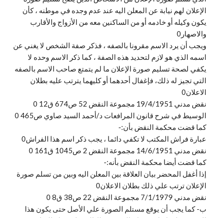
الإعلان لهم نيابة عن المعلن اليه عند عدم وجده في موطنه ، كأن
يكون وكيله أو خادمه أو من الساكنين معه من الأزواج والأقارب
والاصهار0
ويجب أن يرد الاسم مقرونا بالصفه ، فذكر صفة الشخص لا يغني عن
اسمه الذي هو لازم لتحديد هذه الصفة ، كما ذكر الاسم وحده لا
يكفي لصحة تسليم صورة الإعلان ما لم يتمتع صاحب الاسم بالصفه
التي تجيز له ذلك، فإغفال أحدهما أو كليهما يترتب عليه بطلان
الاعلان0
نقض مدني 19/4/1951 مجموعة النقض 52 ص674 ق12 0
الوسيط في شرح قانون المرافعات د/أحمد السيد صاوي ص465 0
كما قضت محكمة النقض بأن:-
عبارة فراش المكتب لا تكفي دائما ، يجب ذكر اسم هذا الفراش0
نقض مدني 14/6/1951 مجموعة النقض 2 ص1045 ق161 0
كما قضت أيضا محكمة النقض بأنه:-
إذا أغفل المحضر بيان العلاقة بين المعلن اليه وبين من تسلم صورة
الإعلان ترتب علي ذلك بطلان الاعلان0
نقض مدني 7/1/1979 مجموعة النقض 22 ص38 ق8 0
ب‌- كما يجب أن يوقع مستلم الصورة علي الأصل حتى يكون هذا