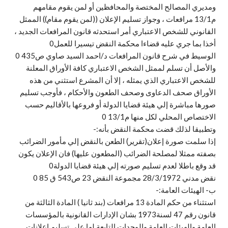
ومديري المصالح المختصة والمحافظين أو لمن يقوم مقامهم
م13/1 مرافعات ، وجواز تسليم الإعلان ((لمن يقوم مقام)) الممثل
القانوني للشخص الاعتباري أمر استحدثه قانون المرافعات الجديد ،
أخذا بما جري عليه قضاءا محكمة النقض تيسيرا للعمل0
الوسيط في شرح قانون المرافعات د/احمد السيد صاوي ص435 0
والأصل أن تسلم لممثل الشخص الاعتباري كافة الأوراق المعلنة
للشخص الاعتباري الذي يمثله ، إلا أن المشرع استثني من هذه
الأوراق صحف الدعاوى وصحف الطعون والأحكام ، فأوجب تسليم
صورها مباشرة إلي هيئة قضايا الدولة أو فروعها بالأقاليم حسب
الاختصاص المحلي لكل منها م13/1 0
وتطبيقا لذلك قضت محكمة النقض بأنه:-
إذا سلمت صورة إعلان(تقرير) الطعن بالنقض إلي مأمور الضرائب
بصفته ممثلا لمصلحة الضرائب (المطعون عليها) فان الإعلان يكون
قد وقع باطلا لعدم تسليم صورته إلي هيئة قضايا الدولة0
نقض مدني 28/3/1972 مجموعة النقض 23 ص543 ق 85 0
ب‌- الهيئات العامة:-
استثناء من حكم المادة 13 مرافعات (بند ثانيا ) المادة الثالثة من
قانون رقم 47 لسنة1973 بشان الإدارات القانونية بالمؤسسات
العامة والهيئات العامة والوحدات التابعة لها علي تسليم إعلانات