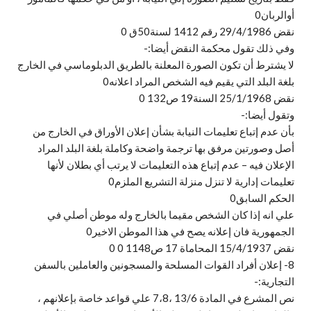
أوالربان0
نقض 29/4/1986 رقم 1412 لسنة50ق 0
وفي ذلك تقول محكمة النقض أيضا:-
لا يشترط أن تكون الصورة المعلنة بالطريق الدبلوماسي في الخارج
بلغة البلد التي يقيم فيه الشخص المراد اعلانه0
نقض 25/1/1968 السنة19 ص132 0
وتقول أيضا:-
بأن عدم إتباع تعليمات النيابة بشأن إعلان الأوراق في الخارج من
أصل وصورتين مرفق بها ترجمة واضحة وكاملة بلغة البلد المراد
الإعلان فيه – عدم إتباع هذه التعليمات لا يرتب أي بطلان لأنها
تعليمات إدارية لا تنزل منزلة التشريع الملزم0
الحكم السابق0
علي انه إذا كان الشخص مقيما بالخارج وله موطن أصلي في
الجمهورية فان إعلانه يصح في هذا الموطن الاخير0
نقض 15/4/1937 المحاماة 17 ص1148 0 0
8- إعلان أفراد القوات المسلحة والمسجونين والعاملين بالسفن
التجارية:-
نص المشرع في المادة 13/6 ،7،8 علي قواعد خاصة بإعلانهم ،