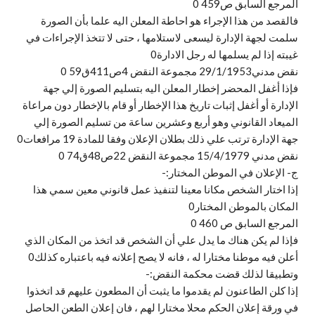
المرجع السابق ص459 0
فالقصد من هذا الإجراء هو احاطة المعلن اليه علما بأن الصورة
سلمت لجهة الإدارة ليسعى لاستلامها ، حتى لا تتخذ الإجراءات في
غيبته إذا لم يسلمها له رجل الادارة0
نقض مدني29/1/1953 مجموعة النقض 4ص411ق59 0
فإذا أغفل المحضر إخطار المعلن اليه بتسليم الصورة إلي جهة
الإدارة أو أغفل إثبات تاريخ هذا الإخطار أو قام بالإخطار دون مراعاة
الميعاد القانوني وهو أربع وعشرين ساعة من تسليم الصورة إلي
جهة الإدارة ترتب علي ذلك بطلان الإعلان وفقا للمادة 19 مرافعات0
نقض مدني 15/4/1979 مجموعة النقض 22ص48ق74 0
ج- الإعلان في الموطن المختار:-
إذا اختار الشخص مكانا معينا لتنفيذ عمل قانوني معين سمي هذا
المكان بالموطن المختار0
المرجع السابق ص 460 0
فإذا لم يكن هناك ما يدل علي أن الشخص قد اتخذ من المكان الذي
أعلن فيه موطنا مختارا له ، فانه لا يصح إعلانه فيه باعتباره كذلك0
وتطبيقا لذلك قضت محكمة النقض:-
إذا كلن الطاعنون لم يقدموا ما يثبت أن المطعون عليهم قد اتخذوا
في ورقة إعلان الحكم محلا مختارا لهم ، فان إعلان الطعن الحاصل