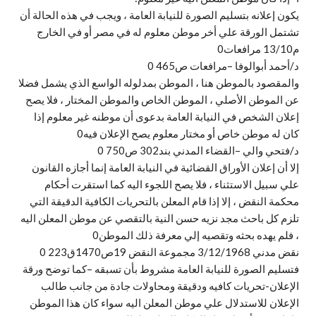
يكون إعلانه بتسليم الصورة للنيابة العامة ، ويجب في هذه الحالة أن
تشتمل الورقة علي أخر موطن معلوم له في مصر أو في الخارج
م13/10 مرافعات0
د/أحمد أبوالوفا –مرافعات ص465 0
والمقصود بالموطن هنا ، الموطن بمدلوله الواسع الذي يشمل فضلا
عن الموطن الأصلي ، الموطن الخاص والموطن المختار ، فلا يصح
إعلان الشخص في النيابة العامة بدعوى أن موطنه غير معلوم إذا
كان له موطن خاص أو مختار معلوم يصح الإعلان فيه0
د/فتحي والي –القضاء المدني بند302 ص750 0
إلا أن إعلان الأوراق القضائية في النيابة العامة إنما أجازه القانون
علي سبيل الاستثناء ، فلا يصح اللجوء اليه كما استقرت أحكام
محكمة النقض ، إلا إذا قام المعلن بالتحريات الكافية الدقيقة التي
تلزم كل باحث مجد نزيه حسن النية بالتقصي عن موطن المعلن اليه
، فلم يهده بحثه وتقصيه إلي معرفة ذلك الموطن0
نقض مدني 3/12/1968 مجموعة النقض 19ص1470ق223 0
فتسليم الصورة للنيابة العامة مشروط بأن تسبقه –كما توضح ورقة
الإعلان-تحريات كافيه ودقيقة ومحاولات جادة من جانب طالب
الإعلان للاستدلال علي موطن المعلن اليه سواء كان هذا الموطن