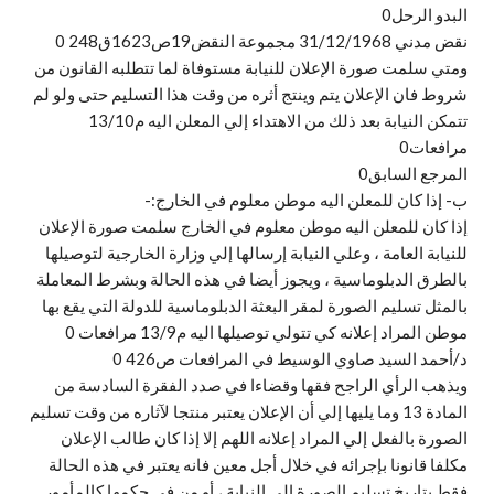
البدو الرحل0
نقض مدني 31/12/1968 مجموعة النقض19ص1623ق248 0
ومتي سلمت صورة الإعلان للنيابة مستوفاة لما تتطلبه القانون من
شروط فان الإعلان يتم وينتج أثره من وقت هذا التسليم حتى ولو لم
تتمكن النيابة بعد ذلك من الاهتداء إلي المعلن اليه م13/10
مرافعات0
المرجع السابق0
ب‌- إذا كان للمعلن اليه موطن معلوم في الخارج:-
إذا كان للمعلن اليه موطن معلوم في الخارج سلمت صورة الإعلان
للنيابة العامة ، وعلي النيابة إرسالها إلي وزارة الخارجية لتوصيلها
بالطرق الدبلوماسية ، ويجوز أيضا في هذه الحالة وبشرط المعاملة
بالمثل تسليم الصورة لمقر البعثة الدبلوماسية للدولة التي يقع بها
موطن المراد إعلانه كي تتولي توصيلها اليه م13/9 مرافعات 0
د/أحمد السيد صاوي الوسيط في المرافعات ص426 0
ويذهب الرأي الراجح فقها وقضاءا في صدد الفقرة السادسة من
المادة 13 وما يليها إلي أن الإعلان يعتبر منتجا لآثاره من وقت تسليم
الصورة بالفعل إلي المراد إعلانه اللهم إلا إذا كان طالب الإعلان
مكلفا قانونا بإجرائه في خلال أجل معين فانه يعتبر في هذه الحالة
فقط بتاريخ تسليم الصورة إلي النيابة ، أو من في حكمها كالمأمور