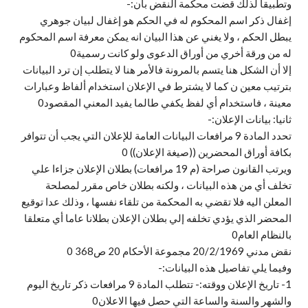
وتطبيقا لذلك قضت محكمة النقض بأن:-
إغفال ذكر اسم المحكوم له في الحكم هو إغفال لبيان جوهري
يبطل الحكم ، ولا يغني عن هذا البيان انه يمكن معرفة اسم المحكوم
له من ورقة أخري من أوراق الدعوى ولو كانت رسمية0
إلا أن الشكل هنا يتسم بالمرونة فالأمر هنا لا يتطلب إن ترد البيانات
بترتيب معين ن كما لا يشترط في الإعلان استخدام ألفاظ وعبارات
معينة ، فاستخدام أي لفظ يكفي طالما يفيد المعني المقصود0
ثانيا: بيانات الإعلان:-
تحدد المادة 9 مرافعات البيانات العامة للإعلان التي يجب أن تتوافر
بكافة أوراق المحضرين ((صيغة الإعلان)) 0
ويرتب القانون صراحة (م 19 مرافعات) بطلان الإعلان جزاءا علي
تخلف أي من هذه البيانات ، ولكنه بطلان خاص مقرر لمصلحة
المعلن اليه فلا تقضي به المحكمة من تلقاء نفسها ، وذلك عدا توقيع
المحضر الذي يؤدي تخلفه إلي بطلان الإعلان بطلانا عاما أي متعلقا
بالنظام العام0
نقض مدني 20/2/1969 مجموعة الأحكام 20 ص368 0
وفيما يلي تفاصيل هذه البيانات:-
1- تاريخ الإعلان ووقته:- تتطلب المادة 9 مرافعات ذكر تاريخ اليوم
والشهر والسنة والساعة التي حصل فيها الاعلان0