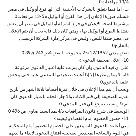
13/4 مرافعات0
ت‌- أما فيما يتعلق بالشركات الأجنبية التي لها فرع أو وكيل في مصر
فتسلم صورة الإعلان إلي هذا الفرع أو الوكيل م13/5 مرافعات0
ويشترط لصحة الإعلان في فرع الشركة أو الوكيل في مصر أن يتعلق
بنشاط الفرع أو الوكيل بها ، ومتي كان ذلك فانه يجب أن يتم الإعلان
في مصر طبقا للنص ، وليس في مركز إدارة الشركة الرئيسي
بالخارج0
نقض مدني 25/12/1952 مجموعة النقض 4ص243 ق39 0
10- إعلان صحيفة الدعوى:-
علي أن قيد الدعوى وان كان يترتب عليه اعتبار الدعوى مرفوعة
فانه لا يمكن نظرها إلا إذا أعلنت صحيفتها للمدعي عليه حتى يتحقق
علمه بالدعوي0
ويجب أن يتم هذا الإعلان في خلال فترة أقصاها ثلاثة اشهر من تاريخ
تقديم الصحيفة إلي قلم الكتاب والا جاز الحكم باعتبار الدعوى كان
لم تكن بسبب يرجع إلي فعل المدعي 0
الوسيط في شرح قانون المرافعات د/احمد السيد صاوي ص 496 0
11- حضور الخصوم أمام القضاء وكيفيته:-
متي أعلنت الدعوى فانه يتعين علي الخصوم الحضور أمام المحكمة
في اليوم والساعة المحددين بصحيفة افتتاح الدعوى لإبداء ما لديهم