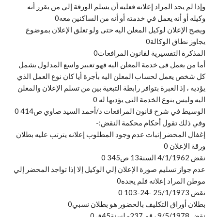
وإذا لم يجد المراد إعلانه فعليه أن يسلم الورقة إلي من يقرر أنه
وكيله أو أنه يعمل في خدمته أو أنه من الساكنين معه0
ويصح الإعلان لوكيل المعلن اليه حتى ولو تعلق الإعلان بموضوع
يجاوز نطاق الوكالة0
المذكرة التفسيرية لقانون المرافعات0
أما من يعمل في خدمة المعلن اليه فهو تعبير واسع المدلول يشمل
كل شخص يعمل لحساب المعلن اليه بأجرة أيا كان نوع العمل الذي
يؤديه ، إذ العبرة بتوافر رابطة التبعية بين من تسلم الإعلان والمعلن
اليه وليس بنوع الخدمة التي يؤديها له 0
الوسيط في شرح قانون المرافعات د/أحمد السيد صاوي ص414 0
وفي ذلك تقول أحكام محكمة النقض:-
إغفال المحضر إثبات عدم وجود المطلوب إعلانه يترتب عليه بطلان
ورقة الإعلان 0
نقض 4/1/1962 السنة13 ص345 0
عدم جواز تسليم صورة الإعلان إلي الوكيل إلا إذا تواجد المحضر إلي
موطن المراد إعلانه فلم يجده0
نقض 25/1/1973 -24-103 0
بطلان أوراق التكليف بالحضور هو بطلان نسبي0
نقض 9/5/1978 رقم 237- لسنة45ق 0