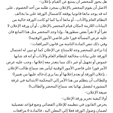
هل يجوز للمحضر أن يمتنع عن القيام بإعلان:-
الاصل أن يقوم المحضر بالإعلان بمجرد طلبه من أحد الخصوم ، علي
انه قد يوجد مانعا قانونيا يوقفه كاشتمال الورقة علي ما يخالف
النظام العام والآداب ، أو مانعا أدبيا كما لو كانت الورقة خالية من
البيانات اللازمة لامكان قيام المحضر بالإعلان ، أو أن ورقة الإعلان لا
تقرأ أو لا تقرأ بعض سطورها ، وإذا وجد المحضر مثل هذا المانع فان
عليه عرض المسألة فورا على قاضي الأمور الوقتيه0
وفي ذلك تنص المادة الثامنة من قانون المرافعات:-
إذا تراءى للمحضر وجه للامتناع عن الإعلان كما لو تبين له اشتمال
الورقة علي بيانات مخالفة للنظام العام والآداب أو انه قد شابها
غموض أو تجهيل أو غير ذلك مما يتعذر معه إعلانها ، وجب عليه عرض
الأمر فورا علي قاضي الأمور الوقتية ليأمر بعد سماع طالب الإعلان
، بإعلان الورقة أو بعدم إعلانها أو بما يري إدخاله عليها من تغيير0
وللطالب أن يتظلم من هذا الأمر إلي المحكمة الابتدائية في غرفة
المشورة لتفصل نهائيا بعد سماع المحضر والطالب0
صيغة الإعلان:-
أولا:كيفية تحرير ورقة الإعلان:-
يحرص القانون في تنظيمه للإعلان القضائي وضع قواعد تفصيلية
لضمان وصول الورقة فعلا إلي المعلن اليه ، فالمادة 6 مرافعات