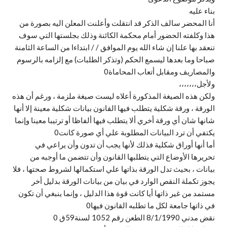
بناء عليه
أنا المحضر سالف الذكر قد انتقلت وأعلنت المعلن اليه بصورة من
هذا وكلفته الحضور أمام محكمة الكائنة وذلك بجلستها التي سوف
تنعقد بها علنا إن شاء الله يوم الموافق / / ابتداءا من الساعة الثامنة
صباحا وما بعدها ليسمع الحكم (وتذكر الطلبات) مع إلزامه بالرسوم
والمصاريف ومقابل أتعاب المحاماة0
ولأجل،،،،،،،
ولكن هذه الصيغة المذكورة أعلاه ليست صيغة ملزمة ، ورغم أن هذه
الورقة ، ورقة شكلية يتطلب فيها القانون بيانات شكلية معينة إلا أنها
شانها شان أي ورقة أخري ألا يتطلب فيها ألفاظا أو ترتيبا معينا وإنما
يكتفي أن ترد البيانات المطلوبة علي أي صورة كانت0
أما أنها أوراق شكلية فذلك لأنها يجب أن تدون وأن يراعي في
تحريرها الأوضاع التي يتطلبها القانون وأن تتضمن ما أوجبه من
بيانات ، بحيث تدل الورقة بذاتها علي استكمالها لشروط صحتها ، فلا
يجوز تكملة النقص الوارد في بيان من بيانات الورقة بدليل أخر
مستمد من غير ذاتها أيا كانت قوة هذا الدليل ، وإنما ينبغي أن تكون
في ذاتها جامعة لكل ما تطلبه القانون فيها0
نقض مدني 8/1/1990 الطعن رقم 1052 لسنة59ق 0