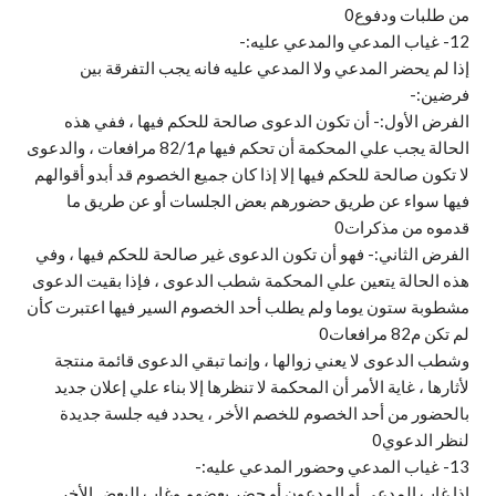
من طلبات ودفوع0
12- غياب المدعي والمدعي عليه:-
إذا لم يحضر المدعي ولا المدعي عليه فانه يجب التفرقة بين
فرضين:-
الفرض الأول:- أن تكون الدعوى صالحة للحكم فيها ، ففي هذه
الحالة يجب علي المحكمة أن تحكم فيها م82/1 مرافعات ، والدعوى
لا تكون صالحة للحكم فيها إلا إذا كان جميع الخصوم قد أبدو أقوالهم
فيها سواء عن طريق حضورهم بعض الجلسات أو عن طريق ما
قدموه من مذكرات0
الفرض الثاني:- فهو أن تكون الدعوى غير صالحة للحكم فيها ، وفي
هذه الحالة يتعين علي المحكمة شطب الدعوى ، فإذا بقيت الدعوى
مشطوبة ستون يوما ولم يطلب أحد الخصوم السير فيها اعتبرت كأن
لم تكن م82 مرافعات0
وشطب الدعوى لا يعني زوالها ، وإنما تبقي الدعوى قائمة منتجة
لأثارها ، غاية الأمر أن المحكمة لا تنظرها إلا بناء علي إعلان جديد
بالحضور من أحد الخصوم للخصم الأخر ، يحدد فيه جلسة جديدة
لنظر الدعوي0
13- غياب المدعي وحضور المدعي عليه:-
إذا غاب المدعي أو المدعون أو حضر بعضهم وغاب البعض الأخر