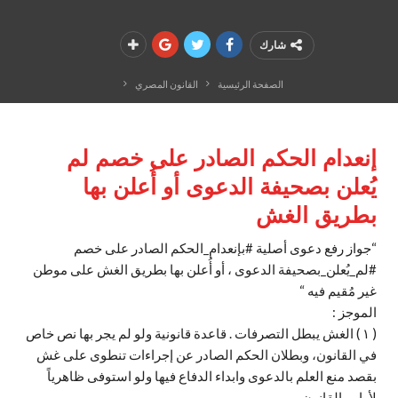
شارك
الصفحة الرئيسية
القانون المصري
إنعدام الحكم الصادر على خصم لم
يُعلن بصحيفة الدعوى أو أُعلن بها
بطريق الغش
“جواز رفع دعوى أصلية #بإنعدام_الحكم الصادر على خصم
#لم_يُعلن_بصحيفة الدعوى ، أو أُعلن بها بطريق الغش على موطن
غير مُقيم فيه “
الموجز :
( ١ ) الغش يبطل التصرفات . قاعدة قانونية ولو لم يجر بها نص خاص
في القانون، وبطلان الحكم الصادر عن إجراءات تنطوى على غش
بقصد منع العلم بالدعوى وابداء الدفاع فيها ولو استوفى ظاهرياً
لأوامر القانون .