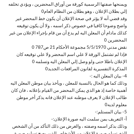
ويمنحها صفتها الرسمية كورقة من أوراق المحضرين ، ويؤدي تخلفه
إلي بطلان الإعلان ، وهو بطلان من النظام العام0
وقد قضي أنه لا يؤثر في صحة الإعلان أن يكون خط المحضر غير
واضح وضوحا كافيا في خصوص ذكر اسمه ، ولا أن يكون توقيعه
كذلك مادام أن المعلن اليه لم يدع أن من قام بإجراء الإعلان من غير
المحضرين 0
نقض مدني 5/5/1970 مجموعة الأحكام 21 ص787 0
فإذا لم تشتمل الورقة لا علي اسم المحضر ولا علي توقيعه كان
الإعلان باطلا حتى ولو وصل إلي المعلن اليه وتسلمه 0
المذكرة التفسيرية لقانون المرافعات الجديد0
4- بيان المعلن اليه :-
وذلك كما هو الحال بالنسبة للمعلن ، ويأخذ بيان موطن المعلن اليه
أهمية خاصة إذ هو الذي يمكن المحضر من القيام بإعلانه ، فان كان
طالب الإعلان لا يعرف موطنه عند الإعلان فانه يذكر أخر موطن
معلوم لديه0
5- بيان المستلم:-
أ‌- التعريف بمن سلمت اليه صورة الإعلان:-
وذلك بذكر اسمه وصفته ، والغرض من ذلك التأكد من أن الشخص
الذي تسلم صورة الإعلان من الأشخاص الذين يصح تسليم صورة