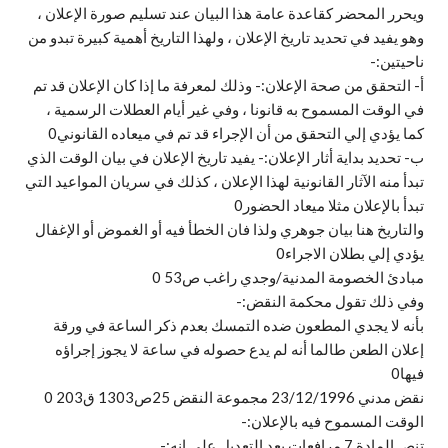
ويحرر المحضر كقاعدة عامة هذا البيان عند تسليم صورة الإعلان ،
وهو يفيد في تحديد تاريخ الإعلان ، ولهذا التاريخ أهمية كبيرة تبدو من
ناحيتين:-
أ‌- التحقق من صحة الإعلان:- وذلك لمعرفة ما إذا كان الإعلان قد تم
في الوقت المسموح به قانونا ، وفي غير أيام العطلات الرسمية ،
كما يؤدي إلي التحقق من أن الإجراء قد تم في ميعاده القانوني0
ب‌- تحديد بداية أثار الإعلان:- يفيد تاريخ الإعلان في بيان الوقت الذي
تبدأ منه الآثار القانونية لهذا الإعلان ، كذلك في سريان المواعيد التي
تبدأ بالإعلان مثلا ميعاد الحضور0
والتاريخ هنا بيان جوهري ولذا فان الخطأ فيه أو الغموض أو الإغفال
يؤدي إلي بطلان الاجراء0
مبادئ الخصومة المدنية/وجدي راغب ص53 0
وفي ذلك تقول محكمة النقض:-
بأنه لا يجدي المطعون ضده التمسك بعدم ذكر الساعة في ورقة
إعلان الطعن طالما أنه لم يدع حصوله في ساعة لا يجوز إجراؤه
فيها0
نقض مدني 23/12/1996 مجموعة النقض 25ص1303 ق203 0
الوقت المسموح فيه بالإعلان:-
تنص المادة 7 مرافعات بعد التعديل علي انه:-