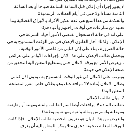
لا يجوز إجراء أي إعلان قبل الساعة السابعة صباحا أو بعد الساعة
الثامنة مساءا ولا حتى في أيام العطلات الرسمية0
والحكمة من هذا المنع هي عدم تعكير الأفراد بالأوراق القضائية وما
تعنيه من منازعات في أوقات راحتهم وأعيادهم0
علي انه في حالة الاستعجال تقتضي الأمور أحيانا السرعة في
الإعلان ، ولذلك أجاز القانون الإعلان في غير الوقت المسموح به في
حالة الضرورة ، بناء علي إذن كتابي من قاضي الأمور الوقتية ،
ويحصل طالب الإعلان علي هذا الإذن بإجراءات الأوامر علي عرائض
، ويعرض الأمر مع ورقة الإعلان حتى يستطيع المعلن اليه التحقق من
صحة الإعلان في حينه0
ويترتب علي الإعلان في غير الوقت المسموح به ، ودون إذن كتابي
بطلان الإعلان (مادة 19 مرافعات) ، وهو بطلان خاص مقرر لمصلحة
المعلن اليه0
2- بيان طالب الإعلان:-
تتطلب المادة 9 مرافعات أيضا اسم الطالب ولقبه ومهنته أو وظيفته
وموطنه واسم من يمثله ولقبه ومهنته وموطنه0
والغرض من هذا البيان هو تعريف شخصية طالب الإعلان ، فإذا كانت
الورقة المعلنة صحيفة دعوى مثلا يمكن للمعلن اليه أن يعرف