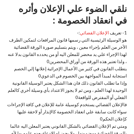
نلقي الضوء علي الإعلان وأثره
في انعقاد الخصومة :
1- تعريف
الإعلان القضائي
:-
هو الوسيلة الرئيسية التي رسمها قانون المرافعات لتمكين الطرف
الأخر من العلم بإجراء معين ، ويتم بتسليم صورة الورقة القضائية
لهذا الإجراء علي يد محضر للمعلن اليه أو من يحدده القانون بدلا عنه
، ولذا تعتبر هذه الورقة من أوراق المحضرين0
يتطلب القانون في كثير من الأعمال الإجرائية إعلانها إلي الخصم
استجابة لمبدأ المواجهة بين الخصوم في الدعوي0
وإذا ما تطلب القانون ذلك فان هذا الشكل يعتبر الوسيلة القانونية
الوحيدة لهذا العلم ، ومن ثم لا يجوز الاعتداد بأي وسيلة أخري كالعلم
الفعلي أو المفترض للواقعة0
فالإعلان القضائي يستخدم كوسيلة عامة للإعلان في كافة الإجراءات
سواء كانت سابقة علي انعقاد الخصومة كالإنذار أو لاحقة عليها
كإعلان الحكم0
ومتي تم الإعلان القضائي بالشكل القانوني يعتبر المعلن اليه عالما
بالورقة القضائية ومضمونها ، ولا يجوز له الادعاء بعدم علمه بها لأي