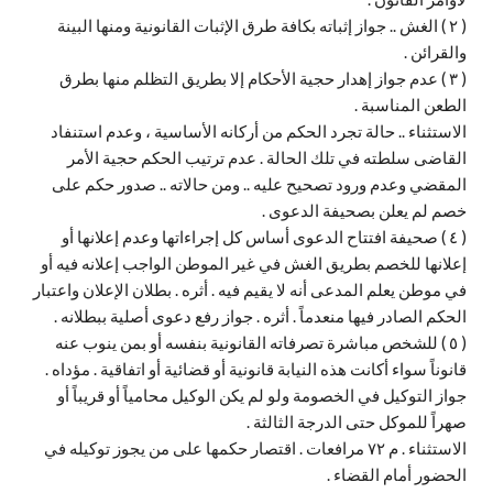
( ٢ ) الغش .. جواز إثباته بكافة طرق الإثبات القانونية ومنها البينة
والقرائن .
( ٣ ) عدم جواز إهدار حجية الأحكام إلا بطريق التظلم منها بطرق
الطعن المناسبة .
الاستثناء .. حالة تجرد الحكم من أركانه الأساسية ، وعدم استنفاد
القاضى سلطته في تلك الحالة . عدم ترتيب الحكم حجية الأمر
المقضي وعدم ورود تصحيح عليه .. ومن حالاته .. صدور حكم على
خصم لم يعلن بصحيفة الدعوى .
( ٤ ) صحيفة افتتاح الدعوى أساس كل إجراءاتها وعدم إعلانها أو
إعلانها للخصم بطريق الغش في غير الموطن الواجب إعلانه فيه أو
في موطن يعلم المدعى أنه لا يقيم فيه . أثره . بطلان الإعلان واعتبار
الحكم الصادر فيها منعدماً . أثره . جواز رفع دعوى أصلية ببطلانه .
( ٥ ) للشخص مباشرة تصرفاته القانونية بنفسه أو بمن ينوب عنه
قانوناً سواء أكانت هذه النيابة قانونية أو قضائية أو اتفاقية . مؤداه .
جواز التوكيل في الخصومة ولو لم يكن الوكيل محامياً أو قريباً أو
صهراً للموكل حتى الدرجة الثالثة .
الاستثناء . م ٧٢ مرافعات . اقتصار حكمها على من يجوز توكيله في
الحضور أمام القضاء .