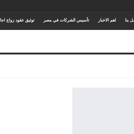
ل بنا
اهم الاخبار
تأسيس الشركات في مصر
توثيق عقود زواج اجا
عن حورس للمحاماة
كتابة وتوثيق عقود زواج عرفي
قضايا الضرايب
ه والقضاء الاداري
القانون المصري
محامي مدني
قضايا الجمارك