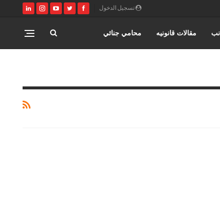
تسجيل الدخول
نب
مقالات قانونيه
محامي جنائي
اختصاصات مؤسسة حورس للمحاماه
المنتدى القانوني