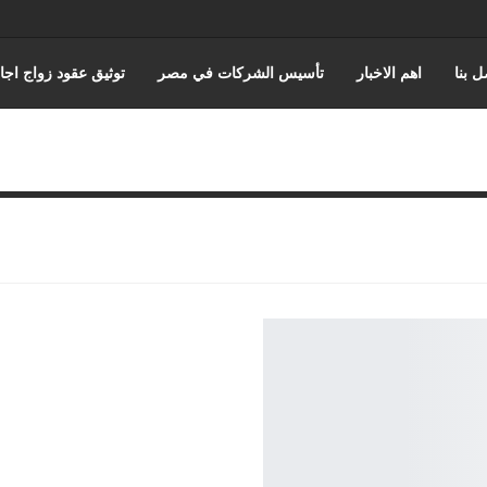
ل بنا
اهم الاخبار
تأسيس الشركات في مصر
توثيق عقود زواج اجا
حورس للمحاماة | أفضل مكتب استشارات قانونية وتمثيل أمام المحاكم في 
اختصاصات مؤسسة حورس للمحاماه
قضايا مجلس الدوله والقضاء الادا
المنتدى القانوني