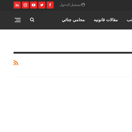
تسجيل الدخول
نب
مقالات قانونيه
محامي جنائي
مصر
كتابة وتوثيق عقود زواج عرفي
ري
القانون المصري
محامي مدني