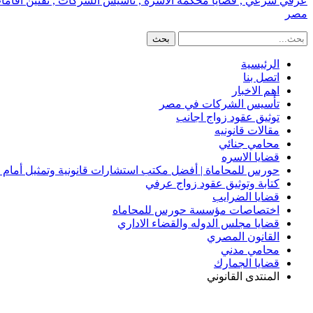
عرفي شرعي , قضايا محكمة الاسره , تأسيس الشركات , تقنين اقامات الا
مصر
الرئيسية
اتصل بنا
اهم الاخبار
تأسيس الشركات في مصر
توثيق عقود زواج اجانب
مقالات قانونيه
محامي جنائي
قضايا الاسره
حورس للمحاماة | أفضل مكتب استشارات قانونية وتمثيل أمام
كتابة وتوثيق عقود زواج عرفي
قضايا الضرايب
اختصاصات مؤسسة حورس للمحاماه
قضايا مجلس الدوله والقضاء الاداري
القانون المصري
محامي مدني
قضايا الجمارك
المنتدى القانوني