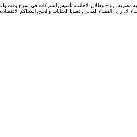
نيه مصريه , زواج وطلاق الاجانب, تأسيس الشركات في اسرع وقت واقل ت
 الاداري , القضاء المدني , قضايا الجنايات والجنح, المحاكم الاقتصاد