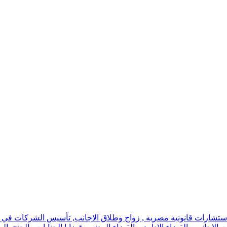
استشارات قانونيه مصريه , زواج وطلاق الاجانب, تأسيس الشركات في اسر