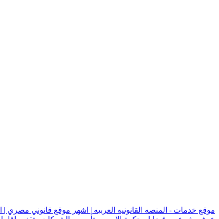
موقع خدمات - المنصه القانونيه العربيه | اشهر موقع قانوني مصري | 