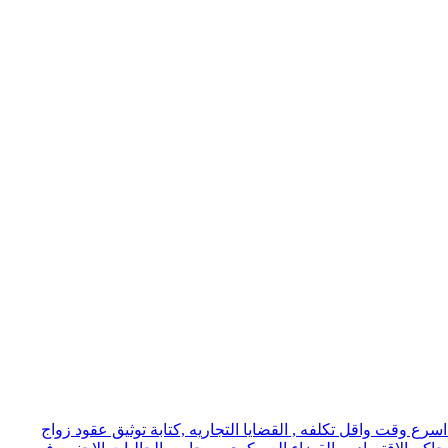
ع وقت واقل تكلفه , القضايا التجاريه ,كتابة توثيق عقود زواج