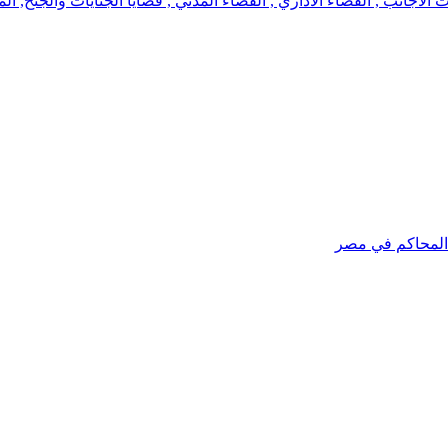
جانب , القضاء الاداري , القضاء المدني , قضايا الجنايات والجنح, الم
 المحاكم في مصر