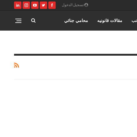
تسجيل الدخول
نب
مقالات قانونيه
محامي جنائي
اختصاصات مؤسسة حورس للمحاماه
المنتدى القانوني