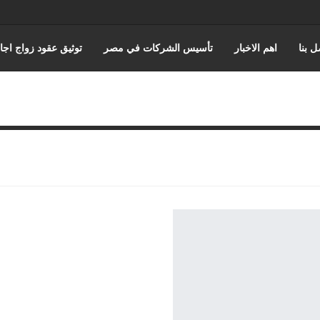
ل بنا
اهم الاخبار
تأسيس الشركات في مصر
توثيق عقود زواج اجا
عن حورس للمحاماة
كتابة وتوثيق عقود زواج عرفي
قضايا الضرايب
ه والقضاء الاداري
القانون المصري
محامي مدني
قضايا الجمارك