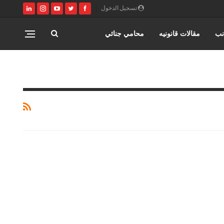
تسجيل الدخول
نب
مقالات قانونيه
محامي جنائي
اختصاصات مؤسسة حورس للمحاماه
المنتدى القانوني