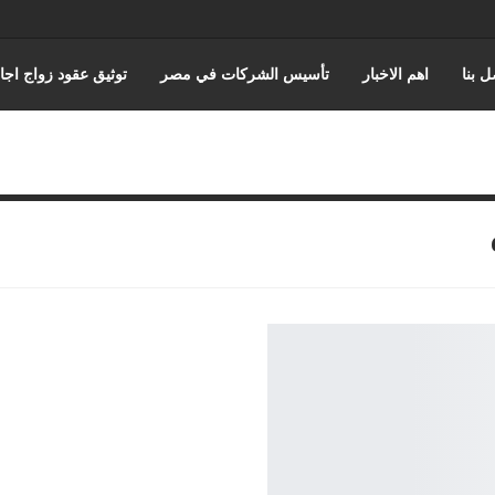
ل بنا
اهم الاخبار
تأسيس الشركات في مصر
توثيق عقود زواج اجا
عن حورس للمحاماة
كتابة وتوثيق عقود زواج عرفي
قضايا الضرايب
ه والقضاء الاداري
القانون المصري
محامي مدني
قضايا الجمارك