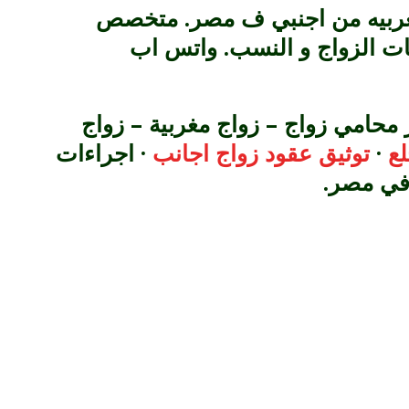
مغربيه من اجنبي ف مصر. متخصص
ات الزواج و النسب. واتس اب
حامي زواج – زواج مغربية – زواج
ع
·
توثيق عقود زواج اجانب
· اجراءات
 في مصر.