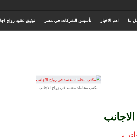
ل بنا
اهم الاخبار
تأسيس الشركات في مصر
توثيق عقود زواج اجا
عن حورس للمحاماة
كتابة وتوثيق عقود زواج عرفي
قضايا الضرايب
ه والقضاء الاداري
القانون المصري
محامي مدني
قضايا الجمارك
مكتب محاماه معتمد في زواج الاجانب
الاجانب
انب