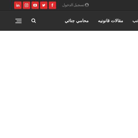
تسجيل الدخول
نب
مقالات قانونيه
محامي جنائي
اختصاصات مؤسسة حورس للمحاماه
المنتدى القانوني