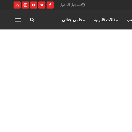
تسجيل الدخول
نب
مقالات قانونيه
محامي جنائي
مصر
كتابة وتوثيق عقود زواج عرفي
ري
القانون المصري
محامي مدني