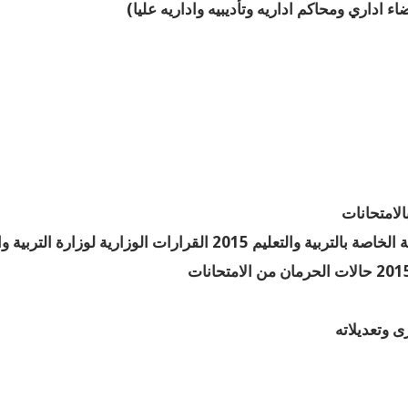
اء اداري ومحاكم اداريه وتأديبيه واداريه عليا)
الامتحانات
ى وتعديلاته