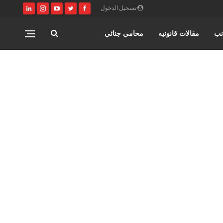
تسجيل الدخول
نب
مقالات قانونيه
محامي جنائي
مصر
كتابة وتوثيق عقود زواج عرفي
ري
القانون المصري
محامي مدني