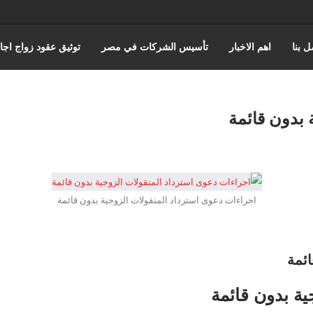
ل بنا
اهم الاخبار
تأسيس الشركات في مصر
توثيق عقود زواج اجا
حورس للمحاماة | أفضل مكتب استشارات قانونية وتمثيل أمام المحاكم في 
 بدون قائمة
اختصاصات مؤسسة حورس للمحاماه
قضايا مجلس الدوله والقضاء الادا
المنتدى القانوني
اجراءات دعوى استرداد المنقولات الزوجية بدون قائمة
ائمة
ية بدون قائمة