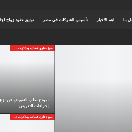
ل بنا
اهم الاخبار
تأسيس الشركات في مصر
توثيق عقود زواج اجا
حورس للمحاماة | أفضل مكتب استشارات قانونية وتمثيل أمام المحاكم في 
صيغ دعاوي قضائيه ومذكرات دفاع
اختصاصات مؤسسة حورس للمحاماه
قضايا مجلس الدوله والقضاء الادا
المنتدى القانوني
نموذج طلب التعويض عن نزع ا
إجراءات التعويض
صيغ دعاوي قضائيه ومذكرات دفاع