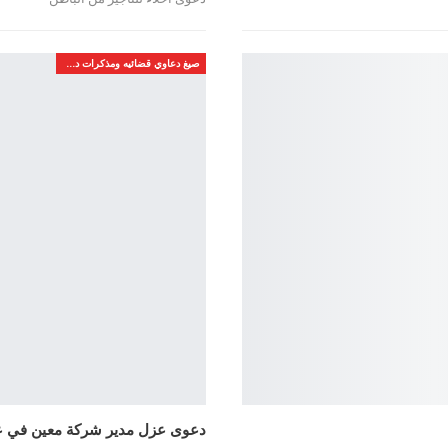
صيغ دعاوي قضائيه ومذكرات دفاع
دعوى عزل مدير شركة معين في ع