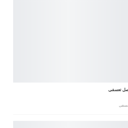
صل تعسفى
عسفى