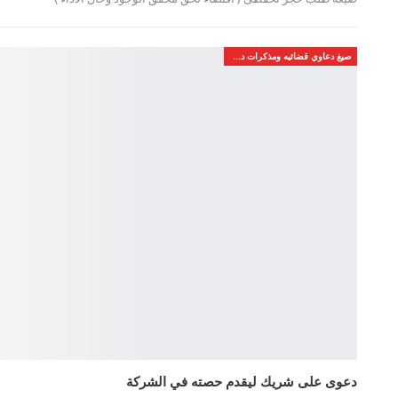
صيغ دعاوي قضائيه ومذكرات دفاع
دعوى على شريك ليقدم حصته في الشركة