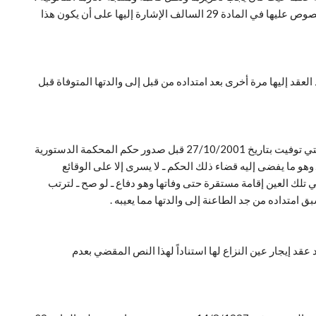
وأنه يجوز من بعد هذا التاريخ امتدادها إلى أقارب المستأجر ـ ومن أخذ حكمه ممن سبق وامتد إليه العقد ـ الذين تتوافر لهم الشروط والضوابط المنصوص عليها في المادة 29 السالف الإشارة إليها على أن يكون هذا
عقد إليها مرة أخرى بعد امتداده من قبل إلى والدتها المتوفاة قبل
إذ كان الحكم المطعون فيه قد أقام قضاءه على أن عقد إيجار عين النزاع لا يجوز أن يمتد مرة أخرى إلى الطاعنة بعد أن امتد من قبل إلى والدتها التي توفيت بتاريخ 27/10/2001 قبل صدور حكم المحكمة الدستورية
 وهو ما يفضى إليه قضاء ذلك الحكم ـ لا يسرى إلا على الوقائع
تلك العين إقامة مستقرة حتى وفاتها وهو دفاع ـ لو صح ـ لترتب
عقد إيجار عين النزاع لها استناداً لهذا النص المقضي بعدم