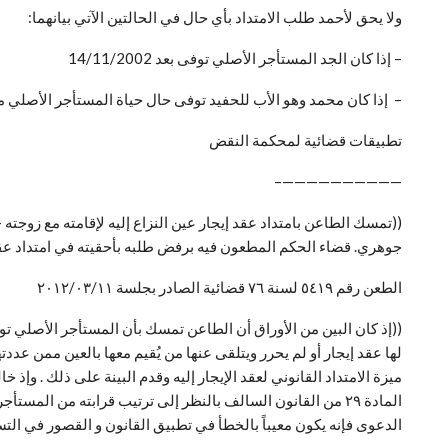
ولا يحق لأحمد طلب الامتداد بأي حال في الحالتين الآتي بيانهما:
– إذا كان الجد المستأجر الأصلي توفى بعد 14/11/2002
– إذا كان محمد وهو الأب للحفيد توفى حال حياة المستأجر الأصلي مص
تطبيقات قضائية لمحكمة النقض
——————————–
((تمسك الطاعن بامتداد عقد إيجار عين النزاع إليه لإقامته مع زوجته 
جوهري. قضاء الحكم المطعون فيه برفض طلبه بأحقيته في امتداد عقد الإيجار إليه لكونه ليس ممن عددتهم م ٢٩ ق
الطعن رقم ٥٤١٩ لسنة ٧٦ قضائية الصادر بجلسة ٢٠١٢/٠٣/١١
ميزة الامتداد القانوني لعقد الإيجار إليه وقدم البينة على ذلك . و
المادة ٢٩ من القانون السالف بالنظر إلى ترتيب قرابته من ال
الدعوى فإنه يكون معيباً بالخطأ في تطبيق القانون و القصور في التس