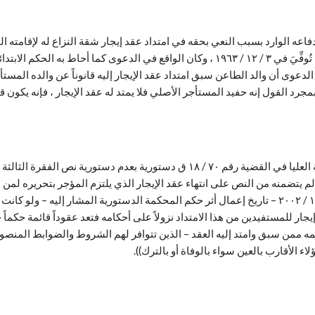
أصلياً امتد العقد له عن مورثه – المستأجر الأصلي جد الطاعن – الذي تُوفِّيَ في ٣ / ١٢ / ٣
لدعوى أن والد الطاعن سبق امتداد عقد الإيجار إليه قانوناً عن والده المس
جرد القول إنه حفيد المستأجر الأصلي فلا يمتد له عقد الإيجار ، فإنه يكون
 لم يتضمنه من النص على انتهاء عقد الإيجار الذي يلتزم المؤجر بتحريره لمن ل
بالترك أن جميع عقود إيجار المساكن التي كانت قائمة في يوم ١٤ / ١١ / ٢٠٠٢ – تاريخ إعمال أثر حكم المحكمة ا
يجار للمستفيدين من هذا الامتداد نزولاً على أحكامه فتعد عقوداً قائمة حكماً
اء الأقارب بالعين سواء بالوفاة أو بالترك)).