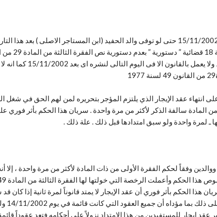
نعم يمتد عقد الايجار للحفيد اذا توفى المستاجر الاصلى ( الجد ) قبل 15/11/2002 حتى لو توفى والد الح
 فى اليوم التالى لنشره اى بعد 15/11/2002 كما انه لا يطبق باثر رجعى
197 فيما لم تتضمنه من النص على انتهاء عقد الإيجار الذي يلتزم المؤجر بتحريره لمن لهم الحق 
من المادة سالفة الذكر لأكثر من مرة واحدة . سريان هذا الحكم بأثر فوري على 
ها ـ لمرة واحدة ولو سبق امتدادها قبل ذلك . علة ذلك .
 ووالدين وفقاً لحكم الفقرة الأولى من ذات المادة لأكثر من مرة واحدة ، إلا
لسنة 77
ير عقد إيجار للمستفيدين من هذا الامتداد نزولاً على أحكامه فتعد عقوداً قائم