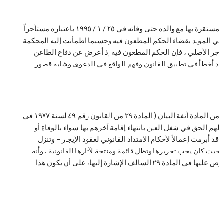
((إذ كان البين من الأوراق أن الطاعن تمسك أمام محكمة الموضوع بدفاعه الوارد بسبب النعي بحقه في امتداد عقد إيجار شقة النزاع له لإقامته المستقرة بها مع والده حتى وفاته في ٢٥ / ١ / ١٩٩٥ باعتباره مستأجراً
١٩٦ ، وكان الواقع في الدعوى كما أحاط به الحكم الابتدائي المؤيد بقضاء الحكم المطعون فيه وحسبما اطمأنت إليه المحكمة
تأجر الأصلي ، فإن الحكم المطعون فيه إذ أعرض عن دفاع الطاعن
 قد أخطأ في تطبيق القانون وفهم الواقع في الدعوى وشابه قصور
((المقرر في قضاء محكمة النقض أن مؤدى حكم المحكمة الدستورية العليا في القضية رقم ٧٠ / ١٨ ق دستورية بعدم دستورية نص الفقرة الثالثة من المادة أنفة البيان ( المادة ٢٩ من القانون رقم ٤٩ لسنة ١٩٧٧ في
هم الحق في شغل العين بانتهاء إقامة آخرهم بها سواء بالوفاة أو
لدستورية المشار إليه – ولو كانت قد أبرمت إعمالاً لأحكام الامتداد القانوني لعقود الإيجار – وتنزل
 حيث كان يجب تحريرها وتظل قائمة ومنتجة لآثارها القانونية ، وأنه
يجوز من بعد هذا التاريخ امتدادها إلى أقارب المستأجر – ومن أخذ حكمه ممن سبق وامتد إليه العقد – الذين تتوافر لهم الشروط والضوابط المنصوص عليها في المادة ٢٩ السالف الإشارة إليها، على أن يكون هذا