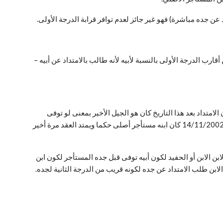
قارب الدرجة الأولى بالنسبة لأبيه لأنه طالب بالامتداد عن أبيه –
كم رقم 70 لسنة 18 الخاص بالامتداد لمرة واحدة، أما إذا كان الامتداد بعد هذا التاريخ كان هو الجيل الأخير بمعنى لو توفى
المستأجر الأصلي بعد 14/11/2002 امتد العقد لابنه متى توافرت باقي الشروط ويكون هذا هو الامتداد الأخير أما إذا توفى المستأجر الأصلي قبل 14/11/2002 كان ابنه مستأجر أصلى حكما ويمتد العقد مرة أخير
ابن الابن أو الحفيد لكون أبيه توفى قبل جده المستأجر لكون ابن
الابن طلب الامتداد عن جده لكونه قريب من الدرجة الثانية لجده.