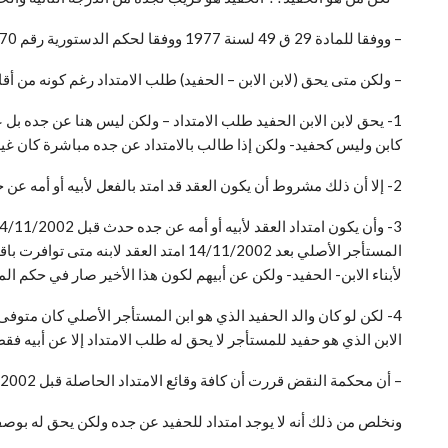
– ووفقا للمادة 29 ق 49 لسنة 1977 ووفقا لحكم الدستورية رقم 70 لسنة 18 ق بقصر الامتداد على جيل واحد إذا طالب ابن الابن (الحفيد الامتداد عن جده مباشرة) فهو غير جائز لعدم توافر قرابة الدرجة الأولى.
– ولكن متى يحق (لابن الابن – الحفيد) طلب الامتداد رغم كونه من أقار
1- يحق لابن الابن الحفيد طلب الامتداد – ولكن ليس هنا عن جده بل عن
كابن وليس كحفيد- ولكن إذا طالب بالامتداد عن جده مباشرة كان غير ج
2- إلا أن ذلك مشروط أن يكون العقد قد امتد بالفعل لأبيه أو أمه عن جده بكافة الشروط المطلوبة.
لأبناء الابن- الحفيد- ولكن عن أبيهم لكون هذا الأخير صار في حكم ال
4- لكن لو كان والد الحفيد الذي هو ابن المستأجر الأصلي كان متوفى 
الابن الذي هو حفيد للمستأجر لا يحق له طلب الامتداد إلا عن أبيه فق
– أن محكمة النقض قررت أن كافة وقائع الامتداد الحاصلة قبل 14/11/2002 يعد من امتد إليه العقد مستأجر أصلى حكما.
ونخلص من ذلك أنه لا يوجد امتداد للحفيد عن جده ولكن يحق له بوصفه