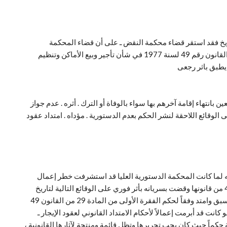
فيد (ابن المستاجر الاصلى ) بعد هذا التاريخ فقد استقر قضاء محكمة النقض ـ على أن قضاء المحكمة
الدستورية العليا الصادر بتاريخ 3/11/2002 في القضية رقم 70 لسنة 18 قضائية ” دستورية ” بعدم دستورية نص الفقرة الثالثة من المادة 29 من القانون رقم 49 لسنة 1977 في شأن تأجير وبيع الأماكن وتنظيم
في شغل العين بانتهاء إقامة آخرهم بها سواء بالوفاة أو الترك . أثره . عدم جواز
الوقائع اللاحقة لنشر الحكم بعدم الدستورية . مؤداه . امتداد عقود
 أنه لما كانت المحكمة الدستورية العليا قد استشرفت خطر إعمال
الأثر الرجعي المقرر للأحكام الصادرة بعدم دستورية القوانين في خصوص هذا الحكم وأعملت الرخصة التي خولتها لها الفقرة الثالثة من المادة 49 من قانونها وقضت بسريانه بأثر فوري على الوقائع التالية لتاريخ
نشره في الجريدة الرسمية الحاصل في 14/11/2002 وكان مفاد سريان هذا الحكم بأثر فوري أن عقد الإيجار لا يمتد قانوناً لمرة ثانية إذا كان قد سبق وامتد وفقاً لحكم الفقرة الأولى من المادة 29 من القانون 49
19 في تاريخ لاحق على نشر الحكم وليس في تاريخ سابق على ذلك بما مؤداه أن جميع العقود التي كانت قائمة في يوم 14/11/2002 ولو كانت قد أبرمت إعمالاً لأحكام الامتداد القانوني لعقود الإيجار ـ
ة حكماً حيث كان يجب تحريرها وتظل قائمة ومنتجة لآثارها القانونية ،