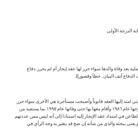
ة الدرجة الأولى
ة بعد وفاة والدها سواء حرر لها عقد إيجار أم لم يحرر .دفاع
ام ١٩٨١ وترك ابنته زوجة الطاعن بالشقة محل النزاع والتي امتد إليها العقد قانوناً وأصبحت مستأجرة هي الأخرى سواء حرر
لها عقد إيجار أو لم يحرر ويتلقى عنها من يُقيم معها بالعين ممن عددتهم المادة ٢٩ من قانون إيجار الأماكن رقم ٤٩ لسنة ١٩٧٧ حق الامتداد وقد تزوجها عام ١٩٨٦ وأقام معها بها حتى وفاتها عام ١٩٩٥ بما يستفيد من
لطاعن في امتداد عقد الإيجار إليه استنادا إلى أنه ليس ممن عددتهم
 أو يعنى ببحثه والذى من شأنه إن صح قد يتغير به وجه الرأي في