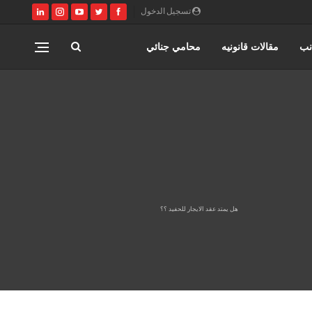
تسجيل الدخول
نب
مقالات قانونيه
محامي جنائي
مصر
كتابة وتوثيق عقود زواج عرفي
ري
القانون المصري
محامي مدني
هل يمتد عقد الايجار للحفيد ؟؟