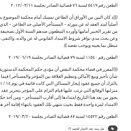
الطعن رقم ٥٤١٩ لسنة ٧٦ قضائية الصادر بجلسة ٢٠١٢/٠٣/١١
من تقرير الخبير أمامها وأورده المطعون ضدهم الستة الأول بصحيفة ا
وعن بحث مدى توافر شروط الامتداد القانوني له عن والده، واكتفى بم
مبطل بما يعيبه ويوجب نقضه )).
الطعن رقم ١١٥٤٠ لسنة ٧٩ قضائية الصادر بجلسة ٢٠١٩/٠٦/١٩
شأن تأجير وبيع الأماكن وتنظيم العلاقة بين المؤجر والمستأجر ) فيما
منزلتها الوقائع التي ترتب عليها قيام التزام على المؤجر بتحرير عقد إ
الامتداد لمرة واحدة فقط بحيث تنتهي تلك العقود بانتهاء إقامة آخر هؤل
الطعن رقم ١٤٥٢٢ لسنة ٨٧ قضائية الصادر بجلسة ٢٠١٩/٠٣/٢٠
هل يمتد عقد الايجار للحفيد ؟؟