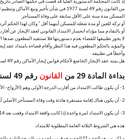
من القانون رقم 49 لسنة 1977 في شأن تأجير
المسكن مدة سنة على الأقل سابقة على وفاة المستأجر
أو تركه للعين أو مدة شغله للمسكن أيتهما أقل ” وكان لهذا الحكم أث
وأخطأ في تطبيقه
هل يمتد عقد الإيجار الخاضع لأحكام قوانين إيجار الأماكن رقم 49 لسنة 1977 للحفيد ومتى يتحقق ذلك ومتى ينتفي ذلك؟
بداءة المادة 29 من
القانون
رقم 49 لسنة 1977 اشترطت لامتداد عقد الإيجار بالنسبة للأماكن السكنية شروط عامة هي:
1- أن يكون طالب الامتداد من أقارب الدرجة الأولى وهم (الأزواج- الأبناء- الوالدين).
2- أن يكون هناك إقامة مستقرة هادئة وقت وفاة المستأجر الأصلي أو المستأجر أصلى.
3- أن يكون الامتداد لمرة واحدة إذا كانت واقعة الامتداد وقعت بعد 14 /11/2002.
هذه هي الشروط الثلاثة العامة المطلوبة للامتداد.
– لكن من هو الحفيد؟؟ الحفيد هو قريب لجده من الدرجة الثانية والحف