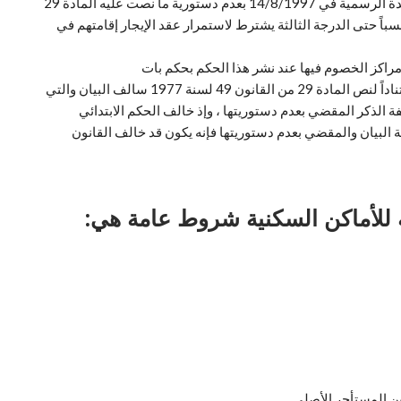
إذ كانت المحكمة الدستورية العليا قد قضت في حكمها الصادر بتاريخ 2/8/1997 في القضية رقم 116 لسنة 18 ق دستورية ” والمنشور في الجريدة الرسمية في 14/8/1997 بعدم دستورية ما نصت عليه المادة 29
المستأجر نسباً حتى الدرجة الثالثة يشترط لاستمرار عقد الإيجار إقامتهم في
 مراكز الخصوم فيها عند نشر هذا الحكم بحكم بات
أو بالتقادم مما مؤداه انحسار الامتداد القانوني لعقد الإيجار عن أقارب المستأجر الأصلي نسباً حتى الدرجة الثالثة في حالة وفاته أو تركه العين استناداً لنص المادة 29 من القانون 49 لسنة 1977 سالف البيان والتي
ا للقضاء بعدم دستوريتها فلا تستفيد المطعون ضدها الأولى من امتداد العقد عن الطاعن ـ شقيقها ـ استناداً إلى نص المادة 29 سالفة الذكر المقضي بعدم دستوريتها ، وإذ خالف الحكم الابتدائي
مطعون فيه هذا النظر وأقام قضاءه بامتداد عقد إيجار العين محل النزاع للمطعون ضدها الأولى استناداً إلى نص المادة 29 سالفة البيان والمقضي بعدم دستوريتها فإنه يكون قد خالف القانون
بن المستأجر الأصلي.