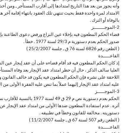
الامتداد لمرة واحدة فقط بحيث تنتهي تلك العقود بانتهاء إقامة آخر هؤ
بالوفاة أو الترك .
2-الموجـــــــــز
قضاء الحكم المطعون فيه بإخلاء عين النزاع ورفض دعوى الطاعنة بإلزا
صدور الحكم بعدم دستورية م 29/3 لسنة 1977 . خطأ .
( الطعن رقم 6826 لسنة 76 ق ـ جلسة 25/2/2007 )
القاعــــــدة
العليا سالف الذكر ، حال أن حظر امتداد عقد الإيجار بعد وفاة المستأ
اللاحقة على نشره فإن الحكم المطعون فيه يكون قد خالف القانون وق
عليه امتداد عقد الإيجار إليهما عملاً بما تنص عليه الفقرة الأولى من المادة 29 من القانون 49 لسنة 1977 بغير أن يحول دون ذلك كون العقد قد سبق امتداده من جد الطاعنة إلى والدت
3-الموجــــــز
الحكم بعدم دستورية نص م 29 ق 49 لسنة 1977 بالنسبة للأقارب نسباً حتى الدرجة الثالثة .
أثره . عدم استفادة المطعون ضدها الأولى من امتداد عقد الإيجار عن ش
دستوريته . مخالفة للقانون وخطأ في تطبيقه .
( الطعن رقم 507 لسنة 67 ق ـ جلسة 11/2/2007 )
القاعــــــدة