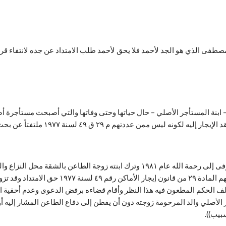
طفى الذي هو الجد لأحمد فلا يحق لأحمد طلب الامتداد عن جده لانتفاء قراب
– ابنة المستأجر الأصلي – حال حياتها وحتى وفاتها والتي أصبحت مستأجرة أصلي
 ٤٩ لسنة ١٩٧٧ ملتفتاً عن بحث الدفاع آنف البيان . خطأ وقصور)).
((إذ كان البين من الأوراق أن الطاعن تمسك بأن المستأجر الأصلي توفى إلى رحمة الله ع
إذ خالف الحكم المطعون فيه هذا النظر وأقام قضاءه برفض الدعوى وعدم أحقية ا
مستأجر الأصلي والد المرحومة زوجته دون أن يفطن إلى دفاع الطاعن المشار إليه
بيب)).