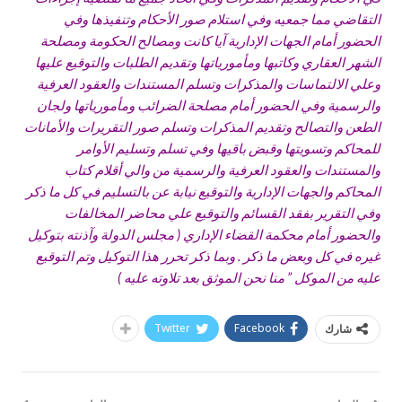
التقاضي مما جمعيه وفي استلام صور الأحكام وتنفيذها وفي
الحضور أمام الجهات الإدارية آيا كانت ومصالح الحكومة ومصلحة
الشهر العقاري وكاتبها ومأمورياتها وتقديم الطلبات والتوقيع عليها
وعلي الالتماسات والمذكرات وتسلم المستندات والعقود العرفية
والرسمية وفي الحضور أمام مصلحة الضرائب ومأمورياتها ولجان
الطعن والتصالح وتقديم المذكرات وتسلم صور التقريرات والأمانات
للمحاكم وتسويتها وقبض باقيها وفي تسلم وتسليم الأوامر
والمستندات والعقود العرفية والرسمية من والي أقلام كتاب
المحاكم والجهات الإدارية والتوقيع نيابة عن بالتسليم في كل ما ذكر
وفي التقرير بفقد القسائم والتوقيع علي محاضر المخالفات
والحضور أمام محكمة القضاء الإداري ( مجلس الدولة وآذنته بتوكيل
غيره في كل وبعض ما ذكر . وبما ذكر تحرر هذا التوكيل وتم التوقيع
عليه من الموكل ” منا نحن الموثق بعد تلاوته عليه )
Twitter
Facebook
شارك