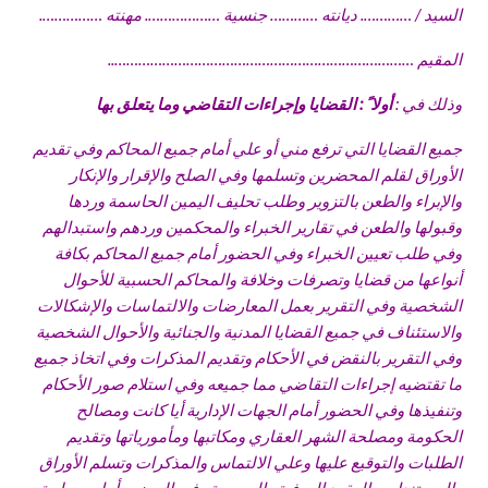
السيد / …………. ديانته ………… جنسية ………………. مهنته …………….
المقيم …………………………………………………………………..
وذلك في :
أولا ً : القضايا وإجراءات التقاضي وما يتعلق بها
جميع القضايا التي ترفع مني أو علي أمام جميع المحاكم وفي تقديم
الأوراق لقلم المحضرين وتسلمها وفي الصلح والإقرار والإنكار
والإبراء والطعن بالتزوير وطلب تحليف اليمين الحاسمة وردها
وقبولها والطعن في تقارير الخبراء والمحكمين وردهم واستبدالهم
وفي طلب تعيين الخبراء وفي الحضور أمام جميع المحاكم بكافة
أنواعها من قضايا وتصرفات وخلافة والمحاكم الحسبية للأحوال
الشخصية وفي التقرير بعمل المعارضات والالتماسات والإشكالات
والاستئناف في جميع القضايا المدنية والجنائية والأحوال الشخصية
وفي التقرير بالنقض في الأحكام وتقديم المذكرات وفي اتخاذ جميع
ما تقتضيه إجراءات التقاضي مما جميعه وفي استلام صور الأحكام
وتنفيذها وفي الحضور أمام الجهات الإدارية أيا كانت ومصالح
الحكومة ومصلحة الشهر العقاري ومكاتبها ومأمورياتها وتقديم
الطلبات والتوقيع عليها وعلي الالتماس والمذكرات وتسلم الأوراق
والمستندات والعقود العرفية والرسمية وفي الحضور أمام مصلحة