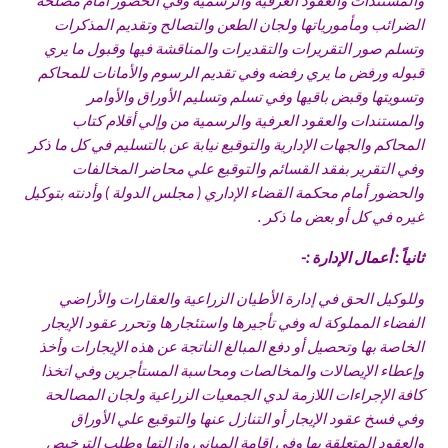
الضرائب ومأمورياتها ولجان الطعن والتصالح وتقديم المذكرات
وتسلم صور التقريرات والتقديرات والمناقشة فيها وقبول ما يري
قبوله ورفض ما يري رفضه وفي تقديم الرسوم والأمانات للمحاكم
وتسويتها وقبض باقيها وفي تسلم وتسليم الأوراق والأوامر
والمستندات والعقود العرفية والرسمية من وإلي أقلام كتاب
المحاكم والجهات الإدارية والتوقيع نيابة عن بالتسليم في كل ما ذكر
وفي التقرير بفقد القسائم والتوقيع علي محاضر المخالفات
والحضور أمام محكمة القضاء الإداري ( مجلس الدولة ) وأدنته بتوكيل
غيره في كل أو بعض ما ذكر .
ثانياً : أعمال الإدارة :-
وللوكيل الحق في إدارة الأطيان الزراعية والعقارات والأراضي
الفضاء المملوكة له وفي تأجيرها واستئجارها وتحرر عقود الإيجار
الخاصة بها وتحصيل أو دفع المبالغ الناتجة عن هذه الإيجارات وأخذ
وإعطاء الإيصالات والمخالصات ومحاسبة المستأجرين وفي اتخذا
كافة الإجراءات اللازمة لدي الجمعيات الزراعية ولجان المصالحة
وفي فسخ عقود الإيجار أو التنازل عنها والتوقيع علي الأوراق
والعقود المتعلقة بها وفي إقامة المباني وإزالتها وطلب الترخيص