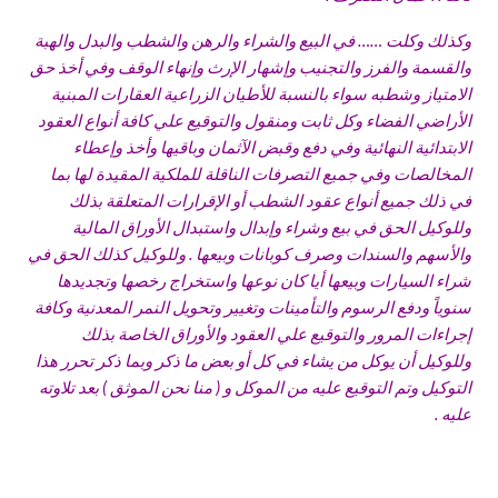
وكذلك وكلت …… في البيع والشراء والرهن والشطب والبدل والهبة
والقسمة والفرز والتجنيب وإشهار الإرث وإنهاء الوقف وفي أخذ حق
الامتياز وشطبه سواء بالنسبة للأطيان الزراعية العقارات المبنية
الأراضي الفضاء وكل ثابت ومنقول والتوقيع علي كافة أنواع العقود
الابتدائية النهائية وفي دفع وقبض الآثمان وباقيها وأخذ وإعطاء
المخالصات وفي جميع التصرفات الناقلة للملكية المقيدة لها بما
في ذلك جميع أنواع عقود الشطب أو الإقرارات المتعلقة بذلك
وللوكيل الحق في بيع وشراء وإبدال واستبدال الأوراق المالية
والأسهم والسندات وصرف كوبانات وبيعها . وللوكيل كذلك الحق في
شراء السيارات وبيعها أيا كان نوعها واستخراج رخصها وتجديدها
سنوياً ودفع الرسوم والتأمينات وتغيير وتحويل النمر المعدنية وكافة
إجراءات المرور والتوقيع علي العقود والأوراق الخاصة بذلك
وللوكيل أن يوكل من يشاء في كل أو بعض ما ذكر وبما ذكر تحرر هذا
التوكيل وتم التوقيع عليه من الموكل و ( منا نحن الموثق ) بعد تلاوته
عليه .