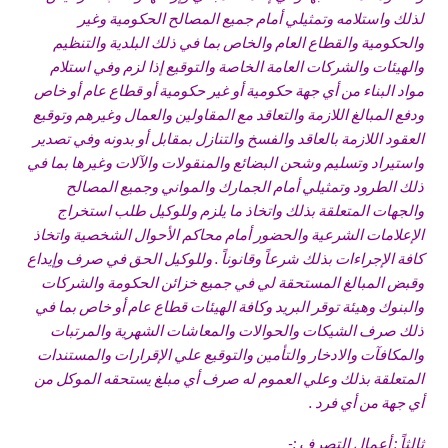
لذلك واستلامه وتمثيلي أمام جميع المصالح الحكومية وغير
والحكومية والقطاع العام والخاص بما في ذلك البلدية والتنظيم
والهيئات والشركات العامة الخاصة والتوقيع إذا لزم وفي استلام
مواد البناء من أي جهة حكومية أو غير حكومية أو قطاع عام أو خاص
ودفع المبالغ اللازمة والتعاقد مع المقاولين والعمال وغيرهم وتوقيع
العقود اللازمة بالعاقد والفسخ والتنازل بمقابل أو بدونه وفي تصدير
واستيراد وتسليم وشحن البضائع والمنقولات والآلات وغيرها بما في
ذلك الطرود وتمثيلي أمام الجمارك والمواني وجميع المصالح
والجهات المتعلقة بذلك واتخاذ ما يلزم وللوكيل طلب استخراج
الإعلامات الشرعية والحضور أمام محاكم الأحوال الشخصية واتخاذ
كافة الإجراءات بذلك شرعاً وقانوناً . وللوكيل الحق في صرف وإيداع
وقبض المبالغ المستحقة لي في جميع خزائن الحكومة والشركات
والبنوك وهيئة توقر البريد وكافة الهيئات قطاع عام أو خاص بما في
ذلك صرف الشيكات والحوالات والمعاشات الشهرية والمرتبات
والمكافآت والادخار والتأمين والتوقيع علي الإقرارات والمستندات
المتعلقة بذلك وعلي العموم له صرف أي مبلغ يستحقه الموكل من
أي جهة من أي فرد .
ثالثاً : أعمال التصرف :-