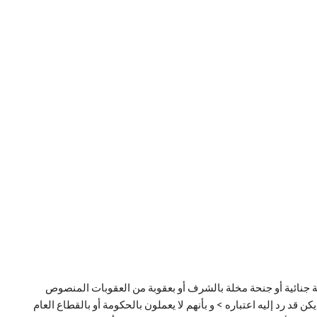
بة جنائية أو جنحة مخلة بالشرف أو بعقوبة من العقوبات المنصوص
علي تقديم طلب التأسيس < ما لم يكن قد رد إليه اعتباره > و بأنهم لا يعملون بالحكومة أو بالقطاع العام