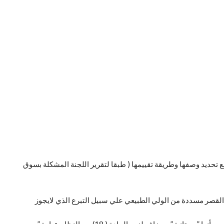
حديد عددها و قيمتها في المادة (6) من العقد و إضافة خانة لها بالمادة (7) من العقد والنظام مع تحديد وصفها وطريقة تقييمها ( طبقا لتقرير اللجنة المشكلة بسوق
ي نهاية المادة (7) من العقد و النظام النص التالي ” و اسهم القصر مسددة من الولي الطبيعي علي سبيل التبرع الذي لايجوز
( 7) عند وجود أسهم ممتازة يلزم أن يحدد في المادتين 6 و7 من العقد والنظام عدد الاسهم الممتازة و أن يشار في جدول المادة (7) أمام هذه الاسهم بأنها ” ممتازة ” و يضاف لنص المادة ( 18) من النظام عبارة ”