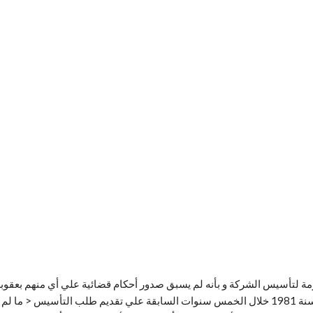
لازمة لتأسيس الشركة و بأنه لم يسبق صدور أحكام قضائية علي أي منهم بعقو
عليها في المواد (89) و (162)و(163)و (164) من القانون رقم 159 لسنة 1981 خلال الخمس سنوات السابقة 