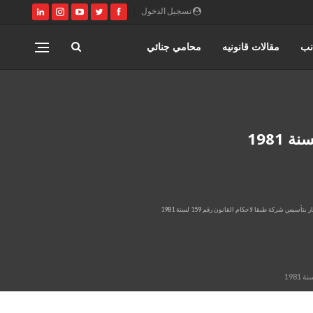
تسجيل الدخول
نب
مقالات قانونيه
محامي جنائي
اختصاصات مؤسسة حورس للمحاماه
المنتدى القانوني
تأسيس شركة طبقا لاحكام القانون رقم 159 لسنة 1981