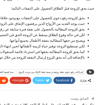
حيث يحق للزوجة قبل الطلاق الحصول على النفقات التالية:
يحق للزوجة رفع دعوى للحصول على النفقات مع وجود خلافات 
حيث يوجد العديد من الأزواج الذين يرفضون الإنفاق على الزوجة
يحق للزوجة المطالبة بالحصول على نفقة فترة سابقة عن رفع
لكن في حالة وقوع الطلاق يسقط عن الزوجة الحق في الحصول 
ويصبح من حقها المطالبة بنفقة الأطفال بجميع أنواعها.
لكي تستطيع الزوجة توفير حياة كريمة لأطفالها لحين انتهاء ال
كما يحق للزوجة المطالبة بحقها في استرداد قائمة المنقولات 
بالإضافة إلى أنه يحق للزوج إرسال النفقة للزوجة من خلال ج
إجراءات رفع دعوى نفقة زوجية و نسبة نفقة الاولاد من مرتب الزوج
مدة قضية النف
t
Google+
Twitter
Facebook
شارك
السابق بوست
حكم نهائي برفض الاعتراض على إنذار الطاعة وإقامة دعوى النشوذ