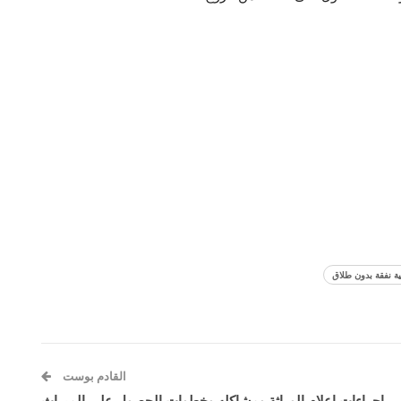
ة نفقة بدون طلاق
القادم بوست
اجراءات اعلام الوراثة ومشاكله وخطوات الحصول على الميراث