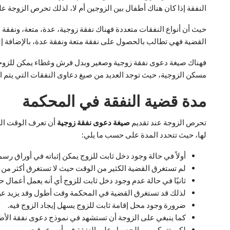
النفقة إذا كان هناك أطفال بين الزوجين أم لا، لذلك تحرص الزوجة 
حيث أن أنواع النفقات متعددة فهناك نفقة زوجية، عدة، متعة، ونفقة ص
القضية فهي تطالب بالحصول على نفقة متعة ونفقة عدة، بالإضافة إلى
فهناك صيغة دعوى نفقة زوجية وصغير وبدل فرش وغطاء يمكن للزوجة 
مسكن الزوجية، حيث توجد العديد من صيغ دعاوى النفقات التي يتم ال
مدة قضية النفقة في المحكمة
تحرص الزوجة عند تقديم
صيغة دعوى نفقة زوجية
أن تعرف الوقت ال
لها، حيث تتحدد المدة على حسب ما يلي:
أولاً في حالة وجود دخل ثابت للزوج يمكن إثباته في أوراق رس
لم تستغرق القضية الكثير من الوقت حيث لا تستغرق أكثر من 
ثانيًا في حالة عدم وجود دخل ثابت للزوج أي أنه يعمل أعمال ح
لذلك قد تستغرق القضية في المحكمة وقت أطول وقد يزيد عن س
ضرورة وجود محل إقامة ثابت للزوج يسهل إيجاد الزوج فيه.
كما ينبغي على الزوجة أن تستشهد في نموذج دعوى نفقة الأط
لكي تتمكن من الحصول على النفقة في أسرع وقت.