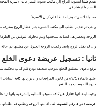
يقدم طلبا لتسوية النزاع إلي مكتب تسوية المنازعات الأسرية المختص
النصح والارشاد في
محاولة لتسويته وديا حفاظا علي كيان الأسرة”
ومتى تم تقديم الطلب الى مكتب التسوية يتم اخطار الزوج بمعرفة 
الزوجة وتحضر هى ايضا بة بشخصها ويتم محاولة التوفيق بين الطرفان 
وان لم يقبل الزوج وايضا رفضت الزوجة العدول عن مطلبها تم احالة ا
ثانيا : تسجيل عريضة دعوى الخلع 
ترفع دعوى التطليق للخلع بموجب صحيفة تودع قلم كتاب محكمة شئو
عليها بالمادة 63/1 من قانون المرافعات وان تورد بها ك
حدود الله بسبب هذا البغض.
وتثبت ايضا انها تتنازل عن كافة حقوقها المالية والشرعية وانها ترد ع
عريضة دعواها رقم التسوية التى اقامتها الزوجة وتطلب فى طلباتها بنه