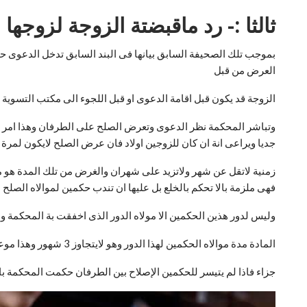
ثالثا :- رد ماقبضتة الزوجة لزوجها 
بموجب تلك الصحيفة السابق بيانها فى البند السابق تدخل الدعوى حي
العرض من قبل
الزوجة قد يكون قبل اقامة الدعوى او قبل اللجوء الى مكتب التسوية او
وتباشر المحكمة نظر الدعوى وتعرض الصلح على الطرفان وهذا امر
جديا ويراعى انة ان كان للزوجين اولاد فان عرض الصلح لايكون لمرة 
زمنية لاتقل عن شهر ولاتزيد على شهران والغرض من تلك المدة هو م
فهى ملزمة بالا تحكم بالخلع بل عليها ان تندب حكمين لموالاه الصلح بي
وليس لدور هذين الحكمين الا مولاه الدور الذى اخفقت بة المحكمة 
المادة مدة موالاه الحكمين لهذا الدور وهو لايتجاوز 3 شهور وهذا موعد تنظيمى لايترتب على مخالفتة اى بطلان او
جزاء فاذا لم يتيسر للحكمين الإصلاح بين الطرفان حكمت المحكمة با