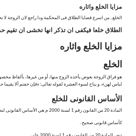
مزايا الخلع واثاره
الخلع , من اسرع قضايا الطلاق فى المحكمة ودا راجع لان الزوجة لا تح
الطلاق خلعا فيكفى ان تذكر انها تخشى ان تقيم حدو
مزايا الخلع واثاره
الخلع
لباس لهن﴾، و يباح لسوء العشرة لقوله تعالى: ﴿فإن خفتم ألا يقيما حدو
الأساس القانونى للخلع
المادة 20 من القانون رقم 1 لسنة 2000 م هي الأساس القانونى لنظام الخلع، فبموجب هذه المادة تقرر نظام الخلع
كأساس قانونى صحيح .
تنص المادة 20 من القانون رقم 1 لسنة 2000 على