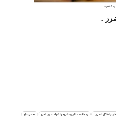
ه قانونا
رد ماقبضتة الزوجة لزوجها لانهاء دعوى الخلع
محامي خلع