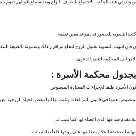
 وتتولي هيئة المكتب الاجتماع بأطراف النزاع وبعد سماع أقوالهم تقوم بتبص
مكتب التسوية للحضور فى موعد معين تعلمة
فان انتهت التسوية بقبول الزوج للخلع تم اقرار ذلك وشمولة بالصيغة التنفي
لأمر الى المحكمة لتنظر الدعوى .
بجدول محكمة الأسرة :
ن الأسرة طبقا للإجراءات المعتادة المنصوص
افة البيانات المنصوص عليها فى قانون المرافعات وتثبت بها انها تبغض الحياة الزوجية
لية مقدم صداقها الذى اعطاه لها .كما تثبت فى
اية الصحيفة الحكم بتطليقها على زوجها خلعاً طلقة بائنة .