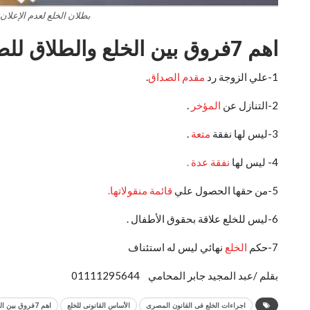
بطلان الخلع لعدم الإعلان ب
اهم 7فروق بين الخلع والطلاق للضرر .
1-علي الزوجة رد
مقدم الصداق
.
2-التنازل عن
المؤخر
.
3-ليس لها نفقة
متعة
.
4- ليس لها
نفقة عدة .
5-من حقها الحصول علي
قائمة منقولاتها.
6-ليس للخلع علاقة بحقوق الأطفال .
7-حكم
الخلع
نهائي ليس له استئناف
بقلم /عبد المجيد جابر المحامي 01111295644
اجراءات الخلع فى القانون المصرى
الأساس القانونى للخلع
اهم 7فروق بين الخلع والطلاق للضرر .