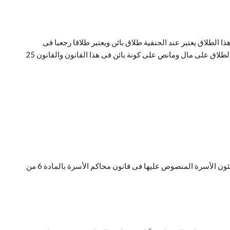
ذا الطلاق يعتبر عند الحنفية طلاق بائن ويعتبر طلاقا رجعيا فى
المادة الخامسة من قانون الأحوال الشخصية رقم 25 لسنة 1920 والتى تنص على ” كل طلاق يقع رجعيا الا المكمل للثلاث والطلاق قبل الدخول والطلاق على مال ومانص على كونة بائن فى هذا القانون والقانون 25
اختصاصها محليا لمحكمة الأسرة عملا بالمادة 3 لذا فانة لابد لإقامة دعوى خلع لابد من ان تتقدم الزوجة بطلب إجراء التسوية امام مكتب تسوية شئون الأسرة المنصوص عليها فى قانون محاكم الأسرة بالمادة 6 من