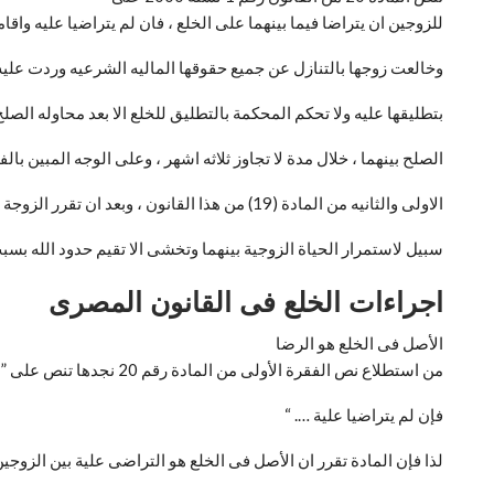
للزوجين ان يتراضا فيما بينهما على الخلع ، فان لم يتراضيا عليه واق
وخالعت زوجها بالتنازل عن جميع حقوقها الماليه الشرعيه وردت علي
بتطليقها عليه ولا تحكم المحكمة بالتطليق للخلع الا بعد محاوله الصل
الصلح بينهما ، خلال مدة لا تجاوز ثلاثه اشهر ، وعلى الوجه المبين بالفقرة الثانيه 
الاولى والثانيه من المادة (19) من هذا القانون ، وبعد ان تقرر الزوجة صراحه انها تبغض الحياة مع زوجها وانه لا
سبيل لاستمرار الحياة الزوجية بينهما وتخشى الا تقيم حدود الله بسب
اجراءات الخلع فى القانون المصرى
الأصل فى الخلع هو الرضا
من استطلاع نص الفقرة الأولى من المادة رقم 20 نجدها تنص على ” للزوجين ان يتراضيا فيما بينهما على الخلع
فإن لم يتراضيا علية …. “
لذا فإن المادة تقرر ان الأصل فى الخلع هو التراضى علية بين الزوجين 