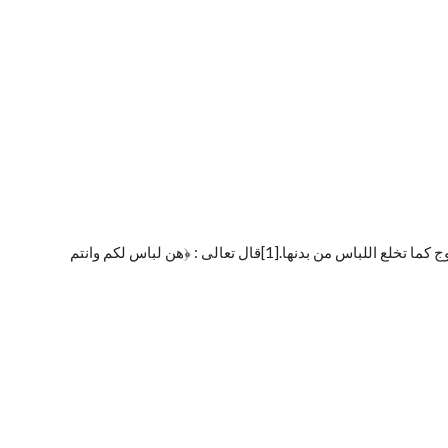
هو فراق الزوجة بعوض يأخذه الزوج منها، أو من غيرها، بألفاظ مخصوصة. ولا يمكن للزوج أن يعود إليها. سمي بذلك لأن المرأة تخلع نفسها من الزوج كما تخلع اللباس من بدنها.[1]قال تعالى : ﴿هن لباس لكم وانتم