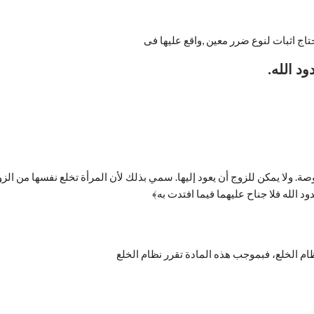
تاج اثبات لنوع ضرر معين ,واقع عليها فى
د الله.
د الله فلا جناح عليهما فيما افتدت به﴾