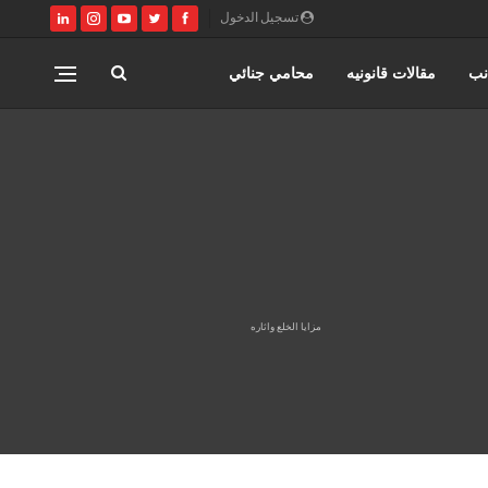
تسجيل الدخول
نب
مقالات قانونيه
محامي جنائي
اختصاصات مؤسسة حورس للمحاماه
المنتدى القانوني
مزايا الخلع واثاره