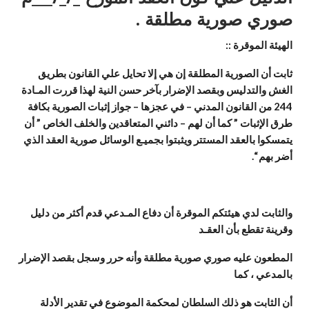
صوري صورية مطلقة .
الهيئة الموقرة ::
ثابت أن الصورية المطلقة إن هي إلا تحايل علي القانون بطريق
الغش والتدليس وبقصد الإضرار بآخر حسن النية لهذا قررت المـادة
244 من القانون المدني – في عجزها – جواز إثبات الصورية بكافة
طرق الإثبات ” كما أن لهم – دائني المتعاقدين والخلف الخاص ” أن
يتمسكوا بالعقد المستتر ويثبتوا بجميـع الوسائل صورية العقد الذي
أضر بهم “.
والثابت لدي هيئتكم الموقرة أن دفاع المـدعي قدم أكثر من دليل
وقرينة تقطع بأن العقـد
المطعون عليه صوري صورية مطلقة وأنه حرر وسجل بقصد الإضرار
بالمدعي ، كما
أن الثابت هو ذلك السلطان لمحكمة الموضوع في تقدير الأدلة