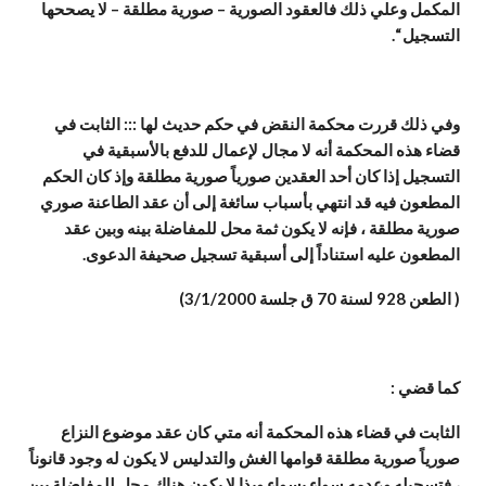
المكمل وعلي ذلك فالعقود الصورية – صورية مطلقة – لا يصححها
التسجيل “.
وفي ذلك قررت محكمة النقض في حكم حديث لها ::: الثابت في
قضاء هذه المحكمة أنه لا مجال لإعمال للدفع بالأسبقية في
التسجيل إذا كان أحد العقدين صورياً صورية مطلقة وإذ كان الحكم
المطعون فيه قد انتهي بأسباب سائغة إلى أن عقد الطاعنة صوري
صورية مطلقة ، فإنه لا يكون ثمة محل للمفاضلة بينه وبين عقد
المطعون عليه استناداً إلى أسبقية تسجيل صحيفة الدعوى.
( الطعن 928 لسنة 70 ق جلسة 3/1/2000)
كما قضي :
الثابت في قضاء هذه المحكمة أنه متي كان عقد موضوع النزاع
صورياً صورية مطلقة قوامها الغش والتدليس لا يكون له وجود قانوناً
، فتسجيله وعدمه سواء بسواء وبذا لا يكون هناك محل للمفاضلة بين