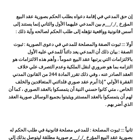
إن حق المدعي في إقامة دعواه بطلب الحكم بصورية عقد البيع
المؤرخ _/_/___م بين المدعي عليهما الأول والثاني إنما يستند إلى
أسس قانونية وواقعية تؤهله إلى طلب الحكم لصالحه وآية ذلك :
أولا ::: ثبوت الصفة والمصلحة للمدعي في دعوى الصورية : ثبوت
الصفة : بيان ذلك أن المدعي يعد دائناً للمدعي عليه الأول
بالالتزامات التي يرتبها عقد البيع عموماً ، وأهم هذه الالتزامات هو
التزامه بما هو ضروري لنقل الملكية وعدم التصرف علي خلاف
العقد الصادر عنه ، وفي ذلك تقرر المادة 244 من القانون المدني
الفقرة الأولي ” إذا أبرم عقد صوري فلدائني المتعاقدين والخلف
الخاص ، متي كانوا حسني النية أن يتمسكوا بالعقد الصوري ، كما أن
لهم أن يتمسكوا بالعقد المستتر ويثبتوا بجميع الوسائل صورية العقد
الذي أضر بهم .
ثانياً ::: ثبوت المصلحة : للمدعي مصلحة قانونية في طلب الحكم له
بصورية عقد البيع المؤرخ _/_/___م صورية مطلقة ليتوصل بذلك إلى