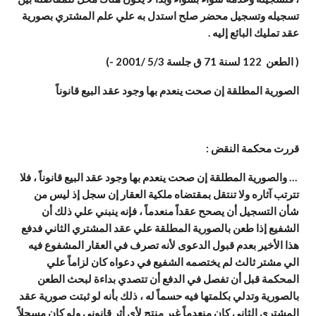
تسجيله وتسجيل محضر صلح استدل به علي علم المشتري بصورية
عقد تمليك البائع إليه .
( الطعن 122 لسنة 71 ق جلسة 5/3 /2001 -)
الصورية المطلقة إن صحت ينعدم بها وجود عقد البيع قانوناً
قررت محكمة النقض :
… والصورية المطلقة إن صحت ينعدم بها وجود عقد البيع قانوناً ، فلا
تترتب آثاره ولا تنتقل بمقتضاه ملكية العقار إن سجل إذ ليس من
شأن التسجيل أن يصحح عقداً منعدماً ، فإنه ينبني علي ذلك أن
الشفيع إذا طعن بالصورية المطلقة علي عقد المشتري الثاني فدفع
هذا الأخير بعدم قبول الدعوى لأنه تصرف في العقار المشفوع فيه
الي مشتر ثالث لم يختصمه الشفيع في دعواه كان لزاماً علي
المحكمة قبل أن تفصل في الدفع أن تتصدي بداءة لبحث الطعن
بالصورية وتدلي بكلمتها فيه حسماً له ، ذلك بأنه لو ثبتت صورية عقد
المشتري الثاني كان منعدماً غير منتج لأي أثر قانوني ولو كان مسجلاً