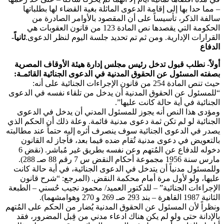
– مما حدا بها إلى إقامة الدعوى الماثلة بغية القضاء لها بطلباتها
سالفة الذكر، تأسيساً على أن المقصود بالأوامر الصادرة من
الحكومة التي يقصدها نص المادة 123 من قانون العقوبات هي
القرارات الإدارية. ومن ثم تم تحديد جلسة اليوم لنظر الدعوى.
ثانياً-
الدفاع
أولاً- نطلب قبول تدخل رئيس مجلس إدارة هيئة الأوقاف المصرية
بصفته المسئول عن الحقوق المدنية في الدعوى الجنائية القائمـة:
حيث تنص المادة 254 من قانون الإجراءات الجنائية على أنه:
“للمسئول عن الحقوق المدنية أن يدخل من تلقاء نفسه في الدعوى
الجنائية في أية حالة كانت عليها”.
ومؤدى هذا النص أنه يجوز للمسئول المدني أن يدخل في الدعوى
الجنائية لو لم تكن ثمة دعوى مدنية قائمة. وعلة ذلك أن الحكم الذي
يصدر في الدعوى الجنائية سوف ينصرف أثره إليه حتماً عند مطالبته
بالتعويض في دعوى مدنية تُقام ضده فيما بعد، فأجاز له القانون
دخوله للدفاع عن المُتهم وعن نفسه بطريق غير مُباشر. (نقض 6
مارس سنة 1956 مجموعة أحكام النقض س 7 رقم 88 صـ 288).
وللمسئول مدنياً أن يتدخل في الدعوى الجنائية، في أية حالة كانت
عليها، ولو لأول مرة أمام محكمة النقض. (المرجع: “شرح قانون
الإجراءات الجنائية” – للدكتور العميد/ محمود نجيب حُسني – الطبعة
الثانية 1987 القاهرة – بند 293 صـ 269 و 270 وهوامشهما).
ونظراً لأن المسئول عن الحقوق المدنية يُضار من الحكم على المُتهم
بالإدانة حتى ولو لم يكن هناك ادعاء مدني من قِبل المضرور، فقد