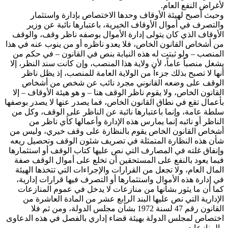
لأغراض النفع العام.
وحيث أصبح لهيئة الأوقاف وحدها الاختصاص بإدارة واستثمار
والتصرف في أموال الأوقاف الخيرية، باعتبارها نائبة عن وزير
الأوقاف الذي كان يتولى إدارة الأموال بوصفه ناظر وقف، والوقف
من أشخاص القانون الخاص، فلا يعدو ناظره أو من ينوب عنه في هذا
المنصب – ولو ثبتت له هذه النيابة بنص في القانون – في حكم من
يشغل منصباً عاماً، لأن ولاية هذا المنصب، وإن كانت سند النظر، إلا
أنها لا تصبح بذلك جزءاً من الولاية العامة للمنصب، إذ يظل ناظر
الوقف على وضعه القانوني مجرد نائب عن شخص من أشخاص
القانون الخاص، ولا يقوم ناظر الوقف هنا – و هو هيئة الأوقاف – إلا
بأعمال تقع في نطاق القانون الخاص، فما يصدر عنها لا يصدر بوصفها
سلطة عامة، وإنما باعتبارها نائبة عن الناظر على الوقف، وكل من
الناظر أو نائبه إنما يمارس هذه الإدارة وأعمالها كأي ناظر من
أشخاص القانون الخاص يقوم بالنظارة على وقف خيري، وليس من
شأن هذه النظارة المتمثلة في تصريف شئون الوقف وتحصيل ريعه
وإنفاق غلته في المصارف التي نص عليها كتاب الوقف أو استثمارها
فيما يعود بالنفع على المستحقين أن تخلع على أموال الوقف صفة
المال العام، ولا تجعل من القرارات والإجراءات التي تتخذها الهيئة
في إدارة هذه الأموال واستثمارها أو التصرف فيها قرارات إدارية،
كما أن ما يثور بشأنها من منازعات لا يدخل في عموم المنازعات
الإدارية التي نص عليها البند الرابع عشر من المادة العاشرة من
القانون رقم 47 لسنة 1972 بشأن مجلس الدولة، ومن ثم فلا
اختصاص لمجلس الدولة بهيئة قضاء إداري بالفصل في هذه الدعاوى
والمنازعات.