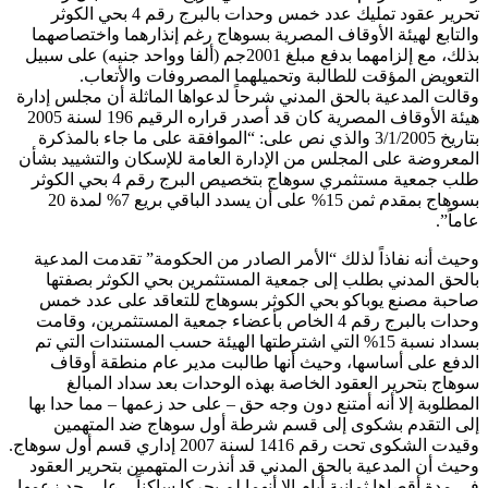
تحرير عقود تمليك عدد خمس وحدات بالبرج رقم 4 بحي الكوثر
والتابع لهيئة الأوقاف المصرية بسوهاج رغم إنذارهما واختصاصهما
بذلك، مع إلزامهما بدفع مبلغ 2001جم (ألفا وواحد جنيه) على سبيل
التعويض المؤقت للطالبة وتحميلهما المصروفات والأتعاب.
وقالت المدعية بالحق المدني شرحاً لدعواها الماثلة أن مجلس إدارة
هيئة الأوقاف المصرية كان قد أصدر قراره الرقيم 196 لسنة 2005
بتاريخ 3/1/2005 والذي نص على: “الموافقة على ما جاء بالمذكرة
المعروضة على المجلس من الإدارة العامة للإسكان والتشييد بشأن
طلب جمعية مستثمري سوهاج بتخصيص البرج رقم 4 بحي الكوثر
بسوهاج بمقدم ثمن 15% على أن يسدد الباقي بريع 7% لمدة 20
عاماً”.
وحيث أنه نفاذاً لذلك “الأمر الصادر من الحكومة” تقدمت المدعية
بالحق المدني بطلب إلى جمعية المستثمرين بحي الكوثر بصفتها
صاحبة مصنع يوباكو بحي الكوثر بسوهاج للتعاقد على عدد خمس
وحدات بالبرج رقم 4 الخاص بأعضاء جمعية المستثمرين، وقامت
بسداد نسبة 15% التي اشترطتها الهيئة حسب المستندات التي تم
الدفع على أساسها، وحيث أنها طالبت مدير عام منطقة أوقاف
سوهاج بتحرير العقود الخاصة بهذه الوحدات بعد سداد المبالغ
المطلوبة إلا أنه أمتنع دون وجه حق – على حد زعمها – مما حدا بها
إلى التقدم بشكوى إلى قسم شرطة أول سوهاج ضد المتهمين
وقيدت الشكوى تحت رقم 1416 لسنة 2007 إداري قسم أول سوهاج.
وحيث أن المدعية بالحق المدني قد أنذرت المتهمين بتحرير العقود
في مدة أقصاها ثمانية أيام إلا أنهما لم يحركا ساكناً – على حد زعمها