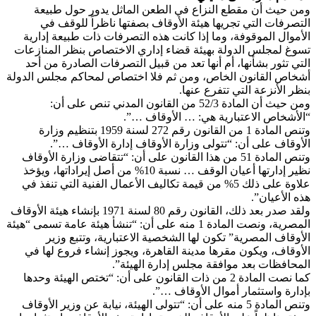
ومن حيث أن مقطع النزاع في الطعن الماثل يدور حول طبيعة
التصرفات التي تجريها هيئة الأوقاف بصفتها ناظراً للوقف في
الأموال الموقوفة، وما إذا كانت هذه التصرفات ذات طبيعة إدارية
تسوغ لمجلس الدولة بهيئة قضاء إداري الاختصاص بنظر المنازعات
التي تثور بشأنها، أم أنها تعد من قبيل التصرفات الصادرة من أحد
أشخاص القانون الخاص، ومن ثم فلا اختصاص لمحاكم مجلس الدولة
بنظر الأنزعة التي تتفرع عنها.
ومن حيث أن المادة 52/3 من القانون المدني تنص على أن:
“الأشخاص الاعتبارية هي: … الأوقاف …”.
وتنص المادة 1 من القانون رقم 272 لسنة 1959 بتنظيم وزارة
الأوقاف على أن: “تتولى وزارة الأوقاف إدارة الأوقاف …”.
وتنص المادة 51 من هذا القانون على أن: “تتقاضى وزارة الأوقاف
نظير إدارتها أعيان الوقف … نسبة 10% من أصل إيراداتها، ويؤخذ
علاوة على ذلك 5% من قيمة تكاليف الأعمال الفنية التي تنفذ في
هذه الأعيان”.
ولقد صدر بعد ذلك، القانون رقم 80 لسنة 1971 بإنشاء هيئة الأوقاف
المصرية، ونصت المادة 1 منه على أن: “تنشأ هيئة عامة تسمى “هيئة
الأوقاف المصرية” تكون لها الشخصية الاعتبارية، وتتبع وزير
الأوقاف، ويكون مقرها مدينة القاهرة، ويجوز إنشاء فروع لها في
المحافظات بعد موافقة مجلس إدارة الهيئة”.
كما نصت المادة 2 من ذات القانون على أن: “تختص الهيئة وحدها
بإدارة واستثمار أموال الأوقاف …”.
وتنص المادة 5 منه على أن: “تتولى الهيئة، نيابة عن وزير الأوقاف