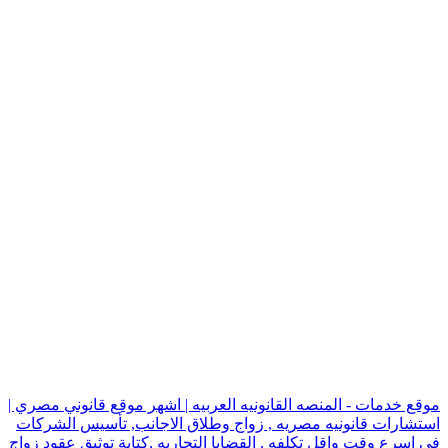
موقع خدمات - المنصه القانونيه العربيه | اشهر موقع قانوني مصري |
استشارات قانونيه مصريه , زواج وطلاق الاجانب, تأسيس الشركات
في اسرع وقت واقل تكلفه , القضايا التجاريه ,كتابة توثيق عقود زواج