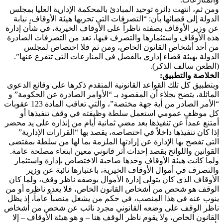
ومن ثم، انتهت دائرة توحيد المبادئ بالمحكمة الإدارية العليا بمجلس
الدولة إلى قضائها بأن: “التصرفات التي تجريها هيئة الأوقاف، نيابة
عن وزير الأوقاف بصفته ناظراً على الأوقاف الخيرية، في شأن إدارة
هذه الأوقاف واستثمارها والتصرف فيها، تعد من التصرفات الصادرة
من أحد أشخاص القانون الخاص، ومن ثم فلا اختصاص لمجلس
الدولة بهيئة قضاء إداري بالفصل في المنازعات التي تتفرع عنها”.
(الطعن سالف الذكر).
الخلاصة والتطبيق:
وبتطبيق كل تلك القواعد القانونية المتقدم ذكرها على وقائع الدعوى
الماثلة، يتضح بجلاء أن المقصود بـ “الأوامر الصادرة عن الحكومة” و
“الأمر الصادر من أية جهة مختصة”، والتي تعاقب المادة 123 عقوبات
كل موظف عمومي استعمل سلطة وظيفته في وقف تنفيذها أو
أمتنع عمداً عن تنفيذها بعد مضي ثمانية أيام من إنذاره على يد محضر
إذا كان تنفيذها داخلاً في اختصاصه، يقصد بها “القرارات الإدارية”
التي تفصح بها الإدارة عن إرادتها الملزمة بما لها من سلطة بمقتضى
القوانين واللوائح بقصد إحداث أثر قانوني معين ابتغاء مصلحة عامة.
ولما كانت هيئة الأوقاف وحدها صاحبة الاختصاص بإدارة واستثمار
والتصرف في أموال الأوقاف الخيرية، باعتبارها نائبة عن وزير
الأوقاف الذي كان يتولى إدارة الأموال بوصفه ناظر وقف، ولما كان
الوقف هو شخص من أشخاص القانون الخاص، فلا يعدو ناظره أو من
ينوب عنه في هذا المنصب، في حكم من يشغل منصباً عاماً، إذ يظل
ناظر الوقف على وضعه القانوني مجرد نائب عن شخص من أشخاص
القانون الخاص، ولا يقوم ناظر الوقف هنا – و هو هيئة الأوقاف – إلا