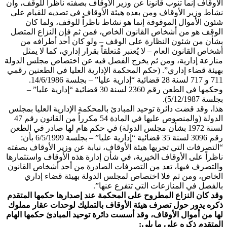
الأوقاف إنما تنوب قانوناً عن وزير الأوقاف بصفته ناظراً للوقف، وأن
نشاط وزير الأوقاف ومن بعده هيئة الأوقاف في تصديه للقيام على
شئون الأموال الموقوفة إنما هو نشاط ناظراً للوقف، ولما كان
الوقف هو من أشخاص القانون الخاص، فمن ثم فإن النزاع المتصل
بشأن من شئون النظارة على الوقف – ولو كان أحد أطرافه من
أشخاص القانون العام – لا يُعتبر مُتعلقاً بقرار إداري، كما لا يمثل
منازعة إدارية، ومن ثم يخرج الفصل فيه عن اختصاص مجلس الدولة
بهيئة قضاء إداري”. (حكم المحكمة الإدارية العليا في الطعنين رقمي
711 و 717 لسنة 28 قضائية “إدارية عليا” – بجلسة 14/6/1986.
وحكمها في الطعن رقم 2360 لسنة 30 قضائية “إدارية عليا” –
بجلسة 5/12/1987).
هذا، وقد قضت دائرة توحيد المبادئ بالمحكمة الإدارية العليا بمجلس
الدولة (والمنصوص عليها في المادة 54 مكرراً من القانون رقم 47
لسنة 1972 بشأن مجلس الدولة) في حكم هام لها صادر في الطعن
رقم 3096 لسنة 35 قضائية “إدارية عليا” – بجلسة 6/5/1999 بأن:
“التصرفات التي تجريها هيئة الأوقاف، نيابة عن وزير الأوقاف بصفته
ناظراً على الأوقاف الخيرية، في شأن إدارة هذه الأوقاف واستثمارها
والتصرف فيها، تعد من التصرفات الصادرة من أحد أشخاص القانون
الخاص، ومن ثم فلا اختصاص لمجلس الدولة بهيئة قضاء إداري
بالفصل في المنازعات التي تتفرع عنها”.
وقد كان النزاع المطروح على المحكمة عند إصدارها حكمها المتقدم
ذكره يدور حول تصرف هيئة الأوقاف بالتمليك لوحدات عقار مملوك
لها من أموال الأوقاف، وقد أسست دائرة توحيد المبادئ حكمها الهام
المتقدم ذكره على ما يلي: