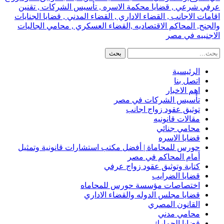
عرفي شرعي , قضايا محكمة الاسره , تأسيس الشركات , تقنين
اقامات الاجانب , القضاء الاداري , القضاء المدني , قضايا الجنايات
والجنح, المحاكم الاقتصاديه ,القضاء العسكري , محامي الجاليات
الاجنبيه في مصر
الرئيسية
اتصل بنا
اهم الاخبار
تأسيس الشركات في مصر
توثيق عقود زواج اجانب
مقالات قانونيه
محامي جنائي
قضايا الاسره
حورس للمحاماة | أفضل مكتب استشارات قانونية وتمثيل
أمام المحاكم في مصر
كتابة وتوثيق عقود زواج عرفي
قضايا الضرايب
اختصاصات مؤسسة حورس للمحاماه
قضايا مجلس الدوله والقضاء الاداري
القانون المصري
محامي مدني
قضايا الجمارك