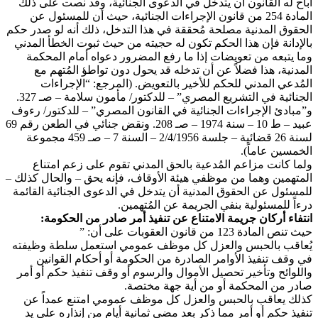
أباح له القانون أن يتدخل في الدعوى الجنائية، وقد نصت على ذلك
المادة 254 من قانون الإجراءات الجنائية، حيث أن للمسئول عن
الحقوق المدنية مصلحة مُحققة في هذا التدخل، ذلك أنه لو صدر حكم
بالإدانة فإن هذا الحكم تكون له حجيته من حيث ثبوت الخطأ المدني
وما يتبعه من تعويضات إذا ما رفع المضرور دعواه أمام المحكمة
المدنية، هذا فضلاً عن أن تدخله قد يحول دون تواطؤ المُتهم مع
المُدعي المدني للحكم للأخير بالتعويض. (المرجع: “الإجراءات
الجنائية في التشريع المصري” – للدكتور/ مأمون سلامة – صـ 327.
و”مبادئ الإجراءات الجنائية في القانون المصري” – للدكتور/ رءوف
عبيد – ط 10 – سنة 1974 – صـ 208. ونقض جنائي في الطعن رقم 69
لسنة 26 قضائية – جلسة 2/4/1956 – السنة 7 – صـ 459 مجموعة
الخمسين عاماً).
ولما كانت مزاعم المُدعية بالحق المدني تقوم على زعم امتناع
المتهمين وهما من موظفي هيئة الأوقاف، فإنه يحق – والحال كذلك –
للمسئول عن الحقوق المدنية أن يتدخل في الدعوى الجنائية القائمة
درءاً للمسئولية بنفي الجريمة عن المُتهمين.
انتفاء أركان جريمة الامتناع عن تنفيذ أمر صادر من الحكومة:
حيث تنص المادة 123 من قانون العقوبات على أن: ”
يُعاقب بالحبس والعزل كل موظف عمومي استعمل سلطة وظيفته
في وقف تنفيذ الأوامر الصادرة من الحكومة أو أحكام القوانين
واللوائح وتأخير تحصيل الأموال والرسوم أو وقف تنفيذ حكم أو أمر
صادر من المحكمة أو من أية جهة مختصة.
كذلك يعاقب بالحبس والعزل كل موظف عمومي امتنع عمداً عن
تنفيذ حكم أو أمر مما ذكر بعد مضي ثمانية أيام من إنذاره على يد