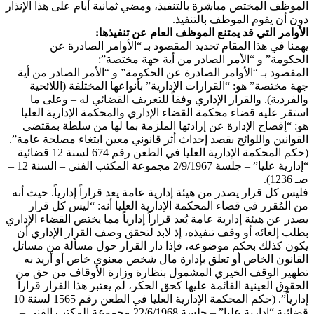
الموظف المختص مباشرة بالتنفيذ، ومضي ثمانية أيام على هذا الإنذار
دون أن يقوم الموظف بالتنفيذ.
الأوامر التي قد يمتنع الموظف العام عن تنفيذها:
يهمنا في هذا المقام تحديد المقصود بـ “الأوامر الصادرة عن
الحكومة” و “الأمر الصادر من أية جهة مختصة”:
المقصود بـ “الأوامر الصادرة عن الحكومة” و “الأمر الصادر من أية
جهة مختصة” هو: “القرارات الإدارية” بأنواعها المختلفة (اللائحية
والفردية). والقرار الإداري وفقاً للتعريف القضائي له – وعلى ما
استقر عليه قضاء محكمة القضاء الإداري والمحكمة الإدارية العليا –
هو: “إفصاح الإدارة عن إرادتها الملزمة بما لها من سلطة بمقتضى
القوانين واللوائح بقصد إحداث أثر قانوني معين ابتغاء مصلحة عامة”.
(حكم المحكمة الإدارية العليا في الطعن رقم 674 لسنة 12 قضائية
“إدارية عليا” – جلسة 2/9/1967 مجموعة المكتب الفني – السنة 12 –
صـ 1236).
فليس كل قرار يصدر من هيئة إدارية عامة يعد قراراً إدارياً. حيث أنه
من المُقرر في قضاء المحكمة الإدارية العليا أنه: “ليس كل قرار
يصدر عن هيئة إدارية عامة يُعد قراراً إدارياً مما يختص القضاء الإداري
بطلب إلغائه أو وقف تنفيذه، إذ لابد لتحقق وصف القرار الإداري أن
يكون كذلك بحكم موضوعه، فإذا دار القرار حول مسألة من مسائل
القانون الخاص أو تعلق بإدارة مال شخص معنوي خاص أو أريد به
تطهير الوقف الخيري المشمول بنظارة وزارة الأوقاف من حق من
الحقوق العينية القائمة عليها كحق الحكر، لم يعتبر هذا القرار قراراً
إدارياً”. (حكم المحكمة الإدارية العليا في الطعن رقم 1565 لسنة 10
قضائية “إدارية عليا” – جلسة 22/6/1968 مجموعة المكتب الفني –