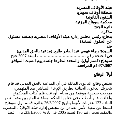
هيئة الأوقاف المصرية
منطقة أوقاف سوهاج
الشئون القانونية
محكمة سوهاج الجزئية
دائرة الجنح
مذكرة
بدفاع/ رئيس مجلس إدارة هيئة الأوقاف المصرية (بصفته مسئول
عن الحقوق المدنية)
ضد
السيدة/ رجاء فهمي عبد القادر طايع. (مدعية بالحق المدني)
في الجنحة رقم ……………………………… لسنة 2007 جنح
سوهاج (قسم أول)، والمحدد لنظرها جلسة يوم السبت الموافق
14/7/2007م للمرافعة.
أولاً- الوقائع
تخلص وقائع الدعوى الماثلة في أن المدعية بالحق المدني قد قام
بتحريك الدعوى الجنائية بطريق الإدعاء المباشر ضد المتهمين،
بموجب صحيفة موقعة من محام، أودعت قلم كتاب المحكمة،
وأعلنت قانوناً، طلب في ختامها الحكم بمعاقبة المتهمين وفقاً لنص
المادة 123 عقوبات لأنهما بتاريخ 26/3/2007 بدائرة قسم أول سوهاج
امتنعا عن تنفيذ الأمر الصادر من مجلس إدارة هيئة الأوقاف المصرية
والمقيد تحت رقم 196 لسنة 2005 في تاريخ 23/1/2005، بأن رفضا