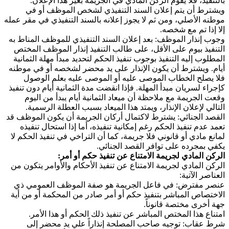
بالتنفيذ، فلا يقوم الركن المادي في الجريمة بغير هذا الإعلان.
ويشترط أن يتم إعلان السند التنفيذي لشخص الموظف أو في
موطنه الأصلي، ومن ثم لا يجوز إعلانه بالسند التنفيذي في مقر عمله
إلا إذا تم مع شخصه.
وجوب إنذار الموظف: بعد إعلان السند التنفيذي للموظف المناط به
التنفيذ بيوم على الأقل، على طالب التنفيذ إنذار الموظف المختص
المطلوب إليه التنفيذ بوجوب تنفيذ الحكم لتحديد مبدأ مهلة الثمانية
أيام. ويشترط أن يكون الإنذار على يد محضر لشخصه أو في موطنه
فلا يصلح الخطاب الموصى عليه أو الموصى عليه بعلم الوصول
كإجراء لسريان مبدأ المهلة. فإذا انقضت مدة الثمانية أيام دون تنفيذ
وقعت الجريمة مع ملاحظة أن ميعاد الثمانية أيام يبدأ من اليوم
التالي لإعلان الإنذار، ويمتد هذا الميعاد بسبب العطلة الرسمية.
القصد الجنائي: يشترط لاكتمال أركان الجريمة أن يكون الموظف قد
تعمد عدم تنفيذ الحكم رغم إمكانية تنفيذه، أما إذا استحال تنفيذه
لمانع مادي أو قانوني فلا جريمة، كما أن التراخي في تنفيذ الحكم لا
يكفي بمجرده على توافر القصد الجنائي.
الركن المادي لجريمة الامتناع عن تنفيذ حكم أو أمر:
الركن المادي لجريمة الامتناع عن تنفيذ الأحكام والأوامر يتكون من
العناصر الآتية:
عنصر مفترض: في فاعل الجريمة هو صفة الموظف العمومي ذي
الاختصاص المباشر بتنفيذ حكم أو أمر صادر من المحكمة أو من أية
جهة أخرى مختصة قانوناً.
امتناع هذا المختص المباشر عن تنفيذ ذلك الحكم أو هذا الأمر.
شرط عقاب: توجيه صاحب المصلحة إنذاراً علي يد محضر إلى