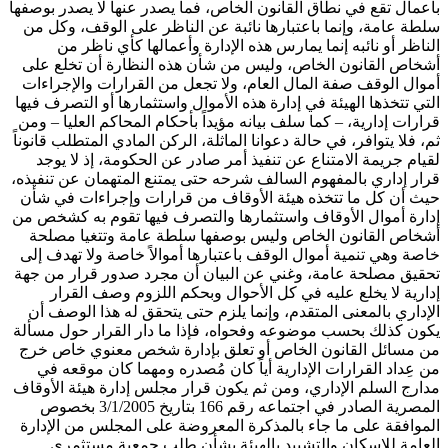
بأعمال تقع في نطاق القانون الخاص، فما يصدر عنها لا يصدر بوصفها
سلطة عامة، وإنما باعتبارها نائبة عن الناظر على الوقف، وكل من
الناظر أو نائبه إنما يمارس هذه الإدارة وأعمالها كأي ناظر من
أشخاص القانون الخاص، وليس من شأن هذه النظارة أن تخلع على
أموال الوقف صفة المال العام، ولا تجعل من القرارات والإجراءات
التي تتخذها الهيئة في إدارة هذه الأموال واستثمارها أو التصرف فيها
قرارات إدارية، – كما سلف بيانه مؤيداً بأحكام المحاكم العليا – ومن
ثم، فلا يتوافر، في حالة دعوانا الماثلة، الركن المادي المتطلب قانوناً
لقيام جريمة الامتناع عن تنفيذ أمر صادر عن الحكومة، إذ لا يوجد
قرار إداري بالمفهوم السالف شرحه حتى يمتنع المتهمان عن تنفيذه،
حيث أن كل ما تتخذه هيئة الأوقاف من قرارات وإجراءات في شأن
إدارة أموال الأوقاف واستثمارها والتصرف فيها تقوم به كشخص من
أشخاص القانون الخاص وليس بوصفها سلطة عامة وتتغيا مصلحة
خاصة وهي تنمية أموال الوقف باعتبارها أموالاً خاصة ولا تهدف إلى
تحقيق مصلحة عامة، وغني عن البيان أن مجرد صدور قرار من جهة
إدارية لا يخلع عليه في كل الأحوال وبحكم اللزوم وصف القرار
الإداري بالمعنى المتقدم، وإنما يلزم حتى يتحقق له هذا الوصف أن
يكون كذلك بحسب موضوعه وفحواه، فإذا ما دار القرار حول مسألة
من مسائل القانون الخاص أو تعلق بإدارة شخص معنوي خاص خرج
من عِداد القرارات الإدارية أياً كان مُصدره ومهما كان موقعه في
مدارج السلم الإداري، ومن ثم يكون قرار مجلس إدارة هيئة الأوقاف
المصرية الصادر في اجتماعه رقم 166 بتاريخ 3/1/2005 بخصوص
الموافقة على ما جاء بالمذكرة المعروضة على المجلس من الإدارة
العامة للإسكان والتشييد بالهيئة بشأن طلب جمعية مستثمري