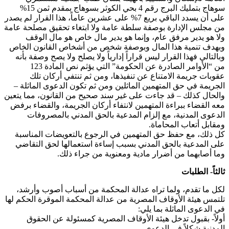
سوهاج بتمليك البرج رقم 4 بحي الكوثر بسوهاج بمقدم ثمن 15%
على أن يسدد الباقي بريع 7% على عشرين عاماً، هذا القرار لم يصدر
من مجلس الإدارة بوصفة سلطة عامة ولا ابتغاء تحقيق مصلحة عامة
ولا هو يدير مرفق عام، وإنما هو يدير مال خاص هو مال الوقف
وبهدف تنمية هذا المال وبوصفة شخص من أشخاص القانون الخاص
وبالتالي فهذا القرار ليس قراراً إدارياً ولا يصلح ولا يصح وصفة بأنه
من “الأوامر الصادرة عن الحكومة” التي يؤثم نص المادة 123
عقوبات جريمة الامتناع عن تنفيذها، ومن ثم تنتفي أركان تلك
الجريمة في حق المتهمين الماثلين ومن ثم تكون الدعوى الماثلة –
والحال كذلك – قد جاءت على غير سند صحيح من القانون، مما يتعين
معه القضاء ببراءة المتهمين لانتفاء أركان الجريمة، والقضاء برفض
الدعوى المدنية، مع إلزام المدعية بالحق المدني بالمصروفات
ومقابل أتعاب المحاماة.
كل ذلك، مع حفظ حق المتهمين في الرجوع بالتعويضات المناسبة
على المدعية بالحق المدني بسبب إساءة استعمالها لحق التقاضي
وما أصابهما من أضرار مادية ومعنوية من جراء ذلك.
ثالثاً- الطلبات
لكل ما تقدم، ولما تراه عدالة المحكمة من أسباب أصوب وأرشد،
تلتمس هيئة الأوقاف المصرية من عدالة المحكمة الموقرة الحكم لها
في الدعوى الماثلة بما يلي:
أولاً- بقبول تدخل هيئة الأوقاف المصرية كمسئولة عن الحقوق
المدنية شكلاً في الدعوى.