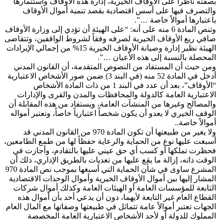
بصفته ناظراً على الأوقاف الخيرية، إدارة هذه الأوقاف واستثمارها
والتصرف فيها على أسس اقتصادية بقصد تنمية أموال الأوقاف
باعتبارها أموالاً خاصة …”.
وتنص المادة 6 منه على أنه: “على الهيئة أن تؤدي إلى وزارة الأوقاف
صافي ريع الأوقاف الخيرية لصرفه وفقاً لشروط الواقفين، وتتقاضى
الهيئة نظير إدارة وصيانة الأوقاف الخيرية 15% من إجمالي الإيرادات
المحصلة بالنسبة إلى هذه الأعيان …”.
ومن حيث أن المستفاد من النصوص المتقدمة، أن القانون المدني
أدخل في المادة 52 منه (في البند 3) ضمن صور الأشخاص الاعتبارية
“الأوقاف”، بعد أن عدد في البند 1 من ذات المادة الأشخاص
الاعتبارية العامة كالدولة والمحافظات والمدن والقرى والإدارات
والمصالح وغيرها من المنشآت العامة، ويستفاد من هذه المقابلة أن
الوقف الخيري لا يعدو أن يكون شخصاً اعتبارياً خاصاً، وتعتبر أمواله
أموالاً خاصة..
ولا يغير من طبيعتها أن تكون المادة 970 من القانون المدني قد
أسبغت عليها نوع من الحماية والرعاية حفظاً لها من طمع الطامعين،
فحظرت تملكها أو كسب أي حق عيني عليها بالتقادم، وأجازت في
الوقت ذاته، إزالة ما يقع عليها من تعديات بالطريق الإداري، ذلك أن
المشرع ساوى في شأن الحماية التي أسبغها بموجب نص المادة 970
المشار إليها بين أموال الأوقاف الخيرية وأموال الوحدات الاقتصادية
التابعة للمؤسسات العامة أو الهيئات العامة وكذلك أموال شركات
القطاع العام غير التابعة لأيهما، دون أن يدعي أحد بأن أموال هذه
الجهات تعتبر أموالاً عامة تتماثل في طبيعتها وصفاتها مع المال العام
المملوك للدولة أو لأحد الأشخاص الاعتبارية العامة المخصصة