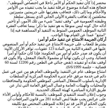
محضر إذا كان تنفيذ الحكم أو الأمر داخلا في اختصاص الموظف”.
فتعالج هذه المادة موضوع عرقلة تنفيذ ما يجب تنفيذه من الأوامر
والأحكام وما إلى ذلك، فتعاقب بفقرتيها على جريمتين متميزتين
مختلفتين إذ تعاقب بالفقرة الأولى الجاني الذي يستغل سلطة
وظيفته العمومية في “وقف تنفيذ” شيء من تلك الأمور، أو تأخير
أدائه حال كونه ليس منوطا به هو تنفيذ ما ذكر؛ بينما تعاقب الفقرة
الثانية الموظف العمومي المنوط به التنفيذ أو المساهمة فيه إذا
“امتنع” عمداً عن القيام بهذا الواجب.
أركان الجريمة الامتناع عن تنفيذ حكم أو أمر:
يشترط للعقاب على جريمة الامتناع عن تنفيذ حكم أو أمر المنصوص
عليها في الفقرة الثانية من المادة 123 عقوبات، توافر الأركان الآتية:
أن يكون قد صدر حكم أو أمر من الحكومة: فإذا كان حكماً أو أمراً
قضائياً، وجب أن يكون نهائياً أو مشمولا بالنفاذ المعجل، وألا يكون قد
أوقف نفاذه أو تنفيذه. (نقض جنائي في الطعن رقم 12206 لسنة 60
قضائية – جلسة 6/6/1999).
امتناع موظف عام عن التنفيذ: والموظف العام هو من عين في عمل
دائم في خدمة مرفق عام تديره الحكومة المركزية أو السلطات
الإدارية بأسلوب الاستغلال المباشر، كموظفي الحكومة والمحافظات
والمحليات والهيئات العامة وعمال المرافق العامة التي تدار عن
طريق الإدارة المباشرة كهيئة السكك الحديدية.
وجوب إعلان السند التنفيذي للموظف: بالنسبة للأحكام وأوامر الأداء
على عرائض يجب طبقا لنص المادة 281 من قانون المرافعات أن
يكون الحكم أو الأمر قد تم إعلانه للموظف المختص مع تكليفه