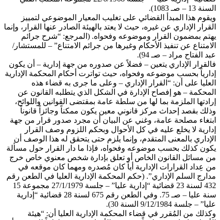
السنة 13 – صـ 1083).
ويقوم هذا المبدأ القضائي على تغليب المعيار الموضوعي لتمييز
القرار الإداري عن غيره، حيث لا يعتد بالهيئة الصادر عنها القرار، وإنما
يهتم بمضمون القرار وموضوعه وفحواه. (المرجع: “شرح جرائم
الامتناع عن تنفيذ الأحكام وغيرها من جرائم الامتناع” – للمستشار/
عبد الفتاح مراد – صـ 94).
فالقرار الإداري يتعين – فضلاً عن صدوره من جهة إدارية – أن يكون
إدارياً بحسب موضوعه وفحواه، حيث تواترت أحكام المحكمة الإدارية
العليا على أن: “القرار الإداري – وعلى ما جرى به قضاء هذه
المحكمة – هو إفصاح الإدارة في الشكل الذي يتطلبه القانون عن
إرادتها الملزمة بما لها من سلطة عامة بمقتضى القوانين واللوائح،
وذلك بقصد إحداث مركز قانوني معين يكون ممكناً وجائزاً قانوناً
ابتغاء مصلحة عامة، وغني عن البيان أن مجرد صدور قرار من جهة
إدارية لا يخلع عليه في كل الأحوال وبحكم اللزوم وصف القرار
الإداري بالمعنى المتقدم، وإنما يلزم حتى يتحقق له هذا الوصف أن
يكون كذلك بحسب موضوعه وفحواه، فإذا ما دار القرار حول مسألة
من مسائل القانون الخاص أو تعلق بإدارة شخص معنوي خاص خرج
من عِداد القرارات الإدارية أياً كان مُصدره ومهما كان موقعه في
مدارج السلم الإداري”. (حكم المحكمة الإدارية العليا في الطعن رقم
432 لسنة 23 قضائية “إدارية عليا” – جلسة 27/1/1979 مجموعة 15
سنة عليا – صـ 75. وفي الطعن رقم 675 لسنة 28 قضائية “إدارية
عليا” – جلسة 9/12/1984 السنة 30).
وكذلك من المُقرر في قضاء المحكمة الإدارية العليا أن: “هيئة