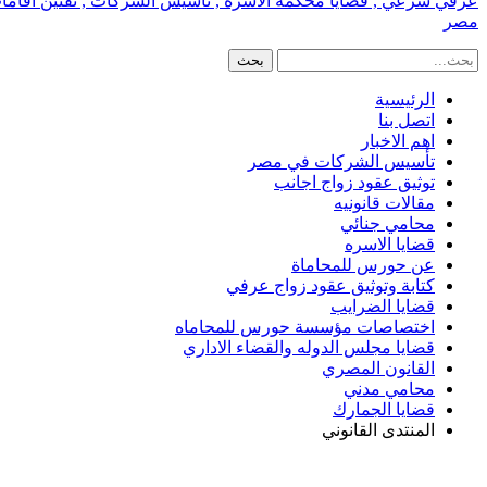
عرفي شرعي , قضايا محكمة الاسره , تأسيس الشركات , تقنين اقامات الا
مصر
الرئيسية
اتصل بنا
اهم الاخبار
تأسيس الشركات في مصر
توثيق عقود زواج اجانب
مقالات قانونيه
محامي جنائي
قضايا الاسره
عن حورس للمحاماة
كتابة وتوثيق عقود زواج عرفي
قضايا الضرايب
اختصاصات مؤسسة حورس للمحاماه
قضايا مجلس الدوله والقضاء الاداري
القانون المصري
محامي مدني
قضايا الجمارك
المنتدى القانوني