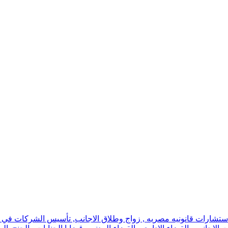
استشارات قانونيه مصريه , زواج وطلاق الاجانب, تأسيس الشركات في اسر