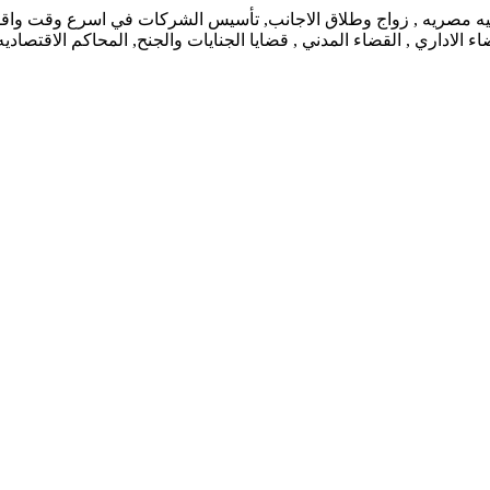
نيه مصريه , زواج وطلاق الاجانب, تأسيس الشركات في اسرع وقت واقل ت
 الاداري , القضاء المدني , قضايا الجنايات والجنح, المحاكم الاقتصاد