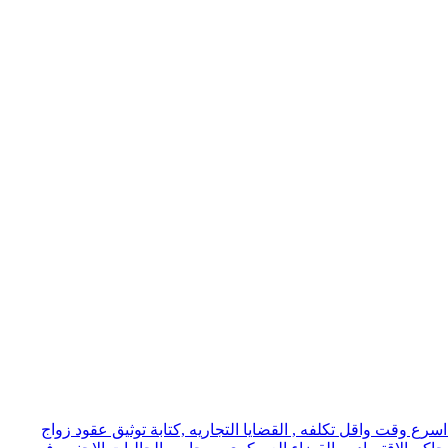
ع وقت واقل تكلفه , القضايا التجاريه ,كتابة توثيق عقود زواج