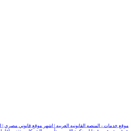
موقع خدمات - المنصه القانونيه العربيه | اشهر موقع قانوني مصري | 