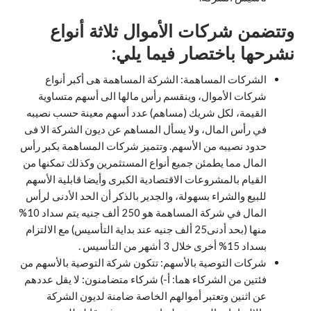
وتتضمن شركات الأموال ثلاثة أنواع
نشرحها باختصار فيما يلي:
الشركات المساهمة: الشركة المساهمة هى أكبر أنواع
شركات الأموال، وينقسم رأس مالها الى أسهم متساوية
القيمة، لكل شريك (مساهم) عدد أسهم معينة حسب نصيبه
في رأس المال، ولا يسأل المساهم عن ديون الشركة الا فى
حدود نصيبه من الأسهم. وتتميز شركات المساهمة بكبر رأس
المال مما يطمئن جميع أنواع المستثمرين وكذلك تمكنها من
القيام بالمشروعات الاقتصادية الكبرى وأيضا قابلية الأسهم
للبيع والشراء بسهولة، والجدير بالذكر أن الحد الأدنى لرأس
المال في شركة المساهمة هو 250 ألف جنيه يتم سداد 10%
منها (بحد أدنى25 ألف جنيه عند بداية التأسيس) مع الالتزام
بسداد 15% أخرى خلال 3 أشهر من التأسيس .
شركات التوصية بالأسهم: تتكون شركة التوصية بالأسهم من
فئتين من الشركاء هما: أ-) شركاء متضامنون: لا يقل عددهم
عن اثنين وتعتبر أموالهم الخاصة ضامنة لديون الشركة