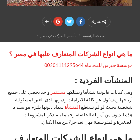
شارك
الصفحة الرئيسية
تأسيس الشركات في مصر
ما هي انواع الشركات المتعارف عليها في مصر ؟
مؤسسة حورس للمحاماه 00201111295644
المنشآت الفردية :
وهي كيانات قانونية ينشأها ويمتلكها
مستثمر
واحد يحصل على جميع
أرباحها ومسئول عن كافة الاتزامات وديونها لدى الغير كمسئولية
شخصية بحيث لو لم تستطع
المنشأة
سداد ديونها يلتزم هو بسداد
هذه الديون من أمواله الخاصة، وحينما يتم ذكر المشروعات
الصغيرة والمتوسطة فهي تعد جزءً من هذا الكيان.
ما هي انواع الشركات المتعارف