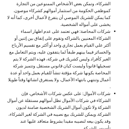
الشركاء، وتمكن بعض الأشخاص الممنوعين من التجارة
كموظفي الحكومة من استثمار أموالهم كشركاء موصون.
كما يمكن للشريك الموصي أن يتفرغ لأعمال أخرى، كما أنه لا
يخشى على أمواله الشخصية.
شركات المحاصة: فهي تعتمد على عدم اظهار اسماء
الشركاء المعنيين بالشراكه وتقوم على إتفاق بين إثنين أو
أكثر علي القيام بعمل تجاري واحد أو أكثر مع تقسيم الأرباح
والخسائر فيما بينهم طبقاً لما يتفقون عليه، ويتم التعامل مع
الغير كأفراد وليس كشريك في شركة، فهذه الشركة لا يتم
تسجيلها قانوناً وليست كيان قانوني مستقل. وتتميز شركة
المحاصة بكونها شركة مؤقتة تنشأ للقيام بعمل واحد أو عدة
أعمال وتنتهي بانتهاء الأعمال، ولا يستغرق انشائها وقتاً طويلا
.
شركات الأموال: على عكس شركات الأشخاص، فإن
الشركاء في شركات الأموال تظل أموالهم مستقلة عن أموال
الشركة ولا تكون أموال الشريك الشخصية ضامنة لديون
الشركة. ويمكن للشريك بيع نصيبه في الشركة لغير الشركاء،
وقد يكون بيعه لنصيبه مقيدا بشروط متعاقد عليها عند
تأسيس الشركة.