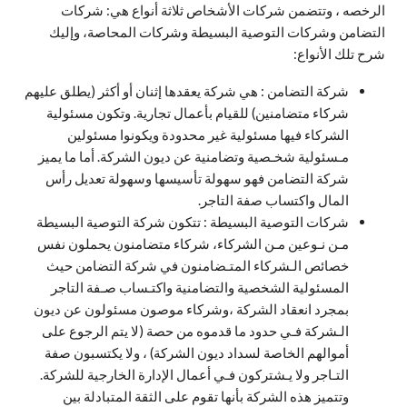
الرخصه ، وتتضمن شركات الأشخاص ثلاثة أنواع هي: شركات
التضامن وشركات التوصية البسيطة وشركات المحاصة، وإليك
شرح تلك الأنواع:
شركة التضامن : هي شركة يعقدها إثنان أو أكثر (يطلق عليهم
شركاء متضامنين) للقيام بأعمال تجارية. وتكون مسئولية
الشركاء فيها مسئولية غير محدودة ويكونوا مسئولين
مـسئولية شخـصية وتضامنية عن ديون الشركة. أما ما يميز
شركة التضامن فهو سهولة تأسيسها وسهولة تعديل رأس
المال واكتساب صفة التاجر.
شركات التوصية البسيطة : تتكون شركة التوصية البسيطة
مـن نـوعين مـن الشركاء، شركاء متضامنون يحملون نفس
خصائص الـشركاء المتـضامنون في شركة التضامن حيث
المسئولية الشخصية والتضامنية واكتـساب صـفة التاجر
بمجرد انعقاد الشركة ،وشركاء موصون مسئولون عن ديون
الـشركة فـي حدود ما قدموه من حصة (لا يتم الرجوع على
أموالهم الخاصة لسداد ديون الشركة) ، ولا يكتسبون صفة
التـاجر ولا يـشتركون فـي أعمال الإدارة الخارجية للشركة.
وتتميز هذه الشركة بأنها تقوم على الثقة المتبادلة بين