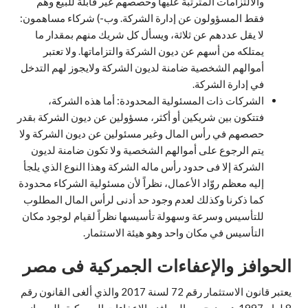
والالتزامات المترتبة عليها وحصصهم غير قابلة للبيع وهم
فقط المسؤولون عن إدارة الشركة. وب-) شركاء مساهمون:
لا يقل عددهم عن ثلاثة، ويسأل كل شريك منهم بمقدار ما
يمتلكه من أسهم عن ديون الشركة والتزاماتها. ولا تعتبر
أموالهم الشخصية ضامنة لديون الشركة ولايجوز لهم التدخل
في إدارة الشركة.
الشركات ذات المسئولية المحدودة: أما هذه الشركة،
فتتكون بين شريكين أو أكثر، مسؤولين عن ديون الشركة بقدر
حصصهم في رأس المال وغير مسئولين عن ديون الشركة ولا
يتم الرجوع على أموالهم الشخصية ولا تكون ضامنة لديون
الشركة إلا فى حدود رأس ماله الشركة وهذا النوع الذي يلجأ
إليه معظم روّاد الأعمال، نظراً لأن مسئولية الشركاء محدودة
كما ذكرنا وكذلك لعدم وجود حد أدنى لرأس المال المطلوب
للتأسيس وسرعة وسهولة تأسيسها نظراً لقيام لوجود مكان
التأسيس في مكان واحد وهو هيئة الاستثمار.
الحوافز والإعفاءات الجمركية فى مصر
يعتبر قانون الاستثمار رقم 72 لسنة 2017 والذي ألغى القانون رقم