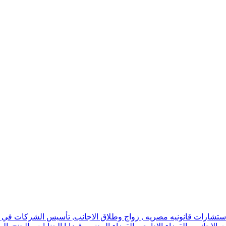
استشارات قانونيه مصريه , زواج وطلاق الاجانب, تأسيس الشركات في اسر