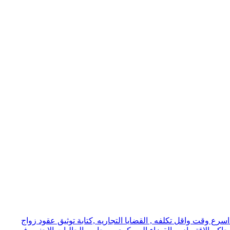
ع وقت واقل تكلفه , القضايا التجاريه ,كتابة توثيق عقود زواج