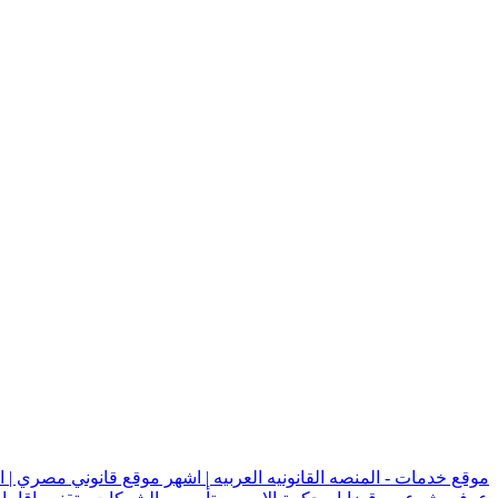
موقع خدمات - المنصه القانونيه العربيه | اشهر موقع قانوني مصري | 