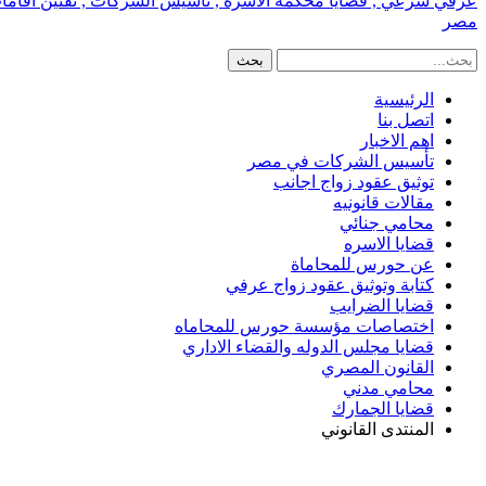
عرفي شرعي , قضايا محكمة الاسره , تأسيس الشركات , تقنين اقامات الا
مصر
الرئيسية
اتصل بنا
اهم الاخبار
تأسيس الشركات في مصر
توثيق عقود زواج اجانب
مقالات قانونيه
محامي جنائي
قضايا الاسره
عن حورس للمحاماة
كتابة وتوثيق عقود زواج عرفي
قضايا الضرايب
اختصاصات مؤسسة حورس للمحاماه
قضايا مجلس الدوله والقضاء الاداري
القانون المصري
محامي مدني
قضايا الجمارك
المنتدى القانوني