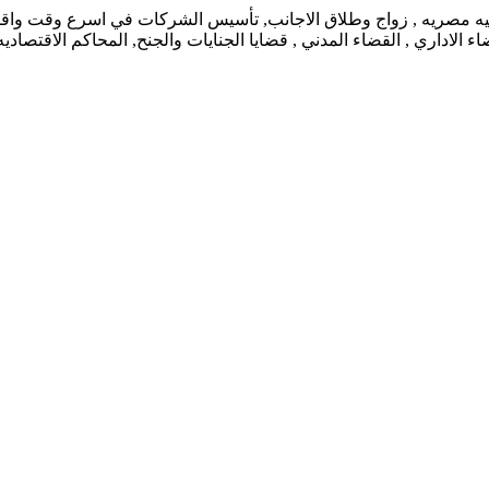
نيه مصريه , زواج وطلاق الاجانب, تأسيس الشركات في اسرع وقت واقل ت
 الاداري , القضاء المدني , قضايا الجنايات والجنح, المحاكم الاقتصاد