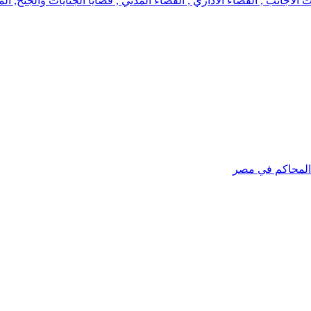
جانب , القضاء الاداري , القضاء المدني , قضايا الجنايات والجنح, الم
 المحاكم في مصر