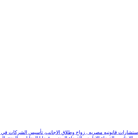
استشارات قانونيه مصريه , زواج وطلاق الاجانب, تأسيس الشركات في اسر