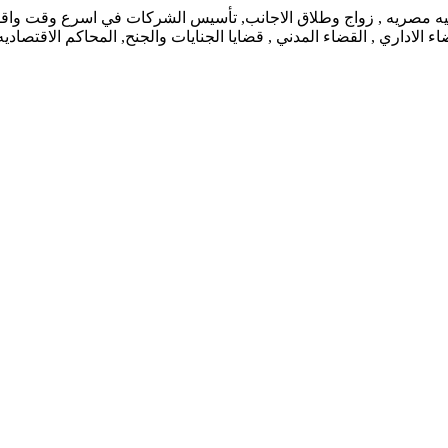
نيه مصريه , زواج وطلاق الاجانب, تأسيس الشركات في اسرع وقت واقل ت
 الاداري , القضاء المدني , قضايا الجنايات والجنح, المحاكم الاقتصاد