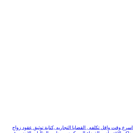
ع وقت واقل تكلفه , القضايا التجاريه ,كتابة توثيق عقود زواج