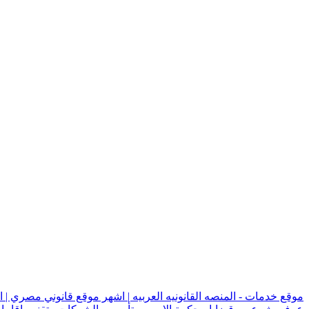
موقع خدمات - المنصه القانونيه العربيه | اشهر موقع قانوني مصري | 