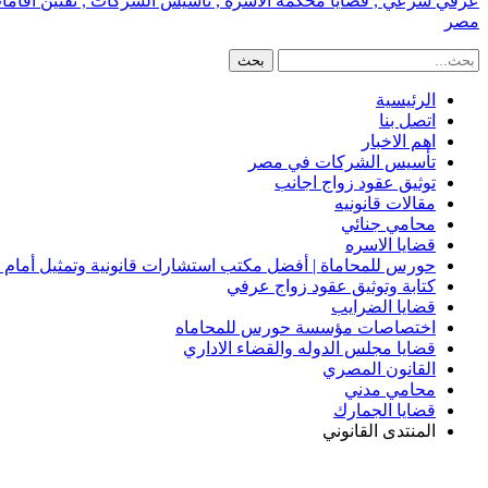
عرفي شرعي , قضايا محكمة الاسره , تأسيس الشركات , تقنين اقامات الا
مصر
الرئيسية
اتصل بنا
اهم الاخبار
تأسيس الشركات في مصر
توثيق عقود زواج اجانب
مقالات قانونيه
محامي جنائي
قضايا الاسره
حورس للمحاماة | أفضل مكتب استشارات قانونية وتمثيل أمام
كتابة وتوثيق عقود زواج عرفي
قضايا الضرايب
اختصاصات مؤسسة حورس للمحاماه
قضايا مجلس الدوله والقضاء الاداري
القانون المصري
محامي مدني
قضايا الجمارك
المنتدى القانوني