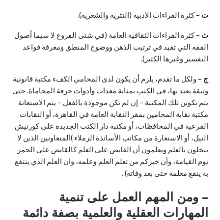
ت –
كثرة القراءات الأدبية (النثرية والشعرية).
ث –
كثرة القراءات الثقافية العامة (في شتى الفروع لا سيما أصول
الفقه التي تفيد في ترتيب الذهن ووضوح المنطق ومعرفة قواعد
التفسير وغيرها الكثير).
ج –
ولكل ما تقدم، يلزم أن يكون لدى المحامي الكفء مكتبة قانونية
وثيقة يعتد بها، في الكتب بمثابة معدات وأدوات حرفة المحاماة. حتى
يتم تكوين تلك المكتبة – إن لم تكن موجودة بالفعل – يتم الاستعانة
مكتبة نقابة المحامين بمقر النقابة العامة في القاهرة، أو النقابات
الفرعية في المحافظات، أو مكتبة دار الكتب الجديدة على كورنيش
النيل، أو الاستعارة من مكاتب الأساتذة الزملاء )المتعاونين الذين لا
يبخلون بالعلم ويعلمون أن القابض على العلم كالقابض على الجمر
يوم القيامة، وأن خيركم من تعلم العلم وعلمه، وان العلم الذي ينتفع
به ينفع معلمه حتى بعد وفاته) .
– ومن المهم العمل على تنمية
المهارات العقلية والعلمية بصفة دائمة