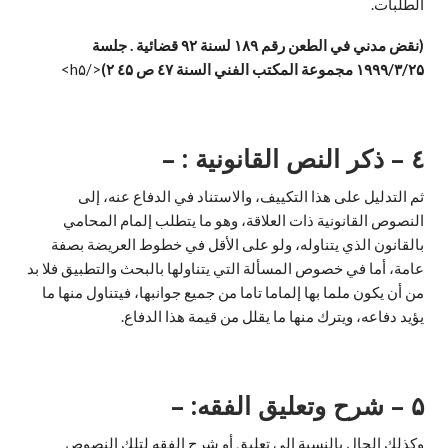
الطلبات.
(نقض مدني في الطعن رقم
۱۸۹
لسنة
۹۲
قضائية . جلسة
۱۹۹۹/۳/۲۵
مجموعة المكتب الفني السنة ٤
۷
ص ٤
۵ ۲)
</h۵>
٤ – ذكر النص القانونية : –
ثم التدليل على هذا التكييف، والاستناد في الدفاع عنه، إلى
النصوص القانونية ذات العلاقة، وهو ما يتطلب إلمام المحامي
بالقانون الذي يتناوله، ولو على الأقل في خطوط العريضة بصفة
عامة، أما في خصوص المسألة التي يتناولها بالبحث والتطبيق فلا بد
من أن يكون ملما بها إلماما تاما من جميع جوانبها، فيتناول منها ما
يؤيد دفاعه، ويترك منها ما يقلل من قيمة هذا الدفاع.
۵ –
شرح وتعليق الفقه: –
وكذلك الحال بالنسبة إلى تعليق أو شرح الفقه لتلك النصوص