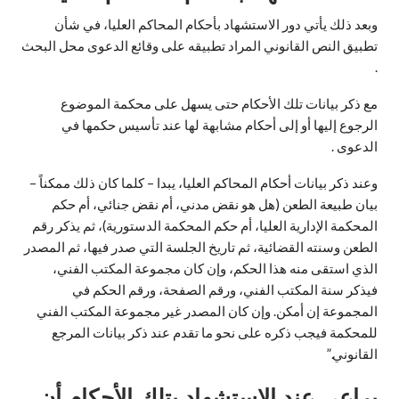
وبعد ذلك يأتي دور الاستشهاد بأحكام المحاكم العليا، في شأن
تطبيق النص القانوني المراد تطبيقه على وقائع الدعوى محل البحث
.
مع ذكر بيانات تلك الأحكام حتى يسهل على محكمة الموضوع
الرجوع إليها أو إلى أحكام مشابهة لها عند تأسيس حكمها في
الدعوى .
وعند ذكر بيانات أحكام المحاكم العليا، يبدا – كلما كان ذلك ممكناً –
بيان طبيعة الطعن (هل هو نقض مدني، أم نقض جنائي، أم حكم
المحكمة الإدارية العليا، أم حكم المحكمة الدستورية)، ثم يذكر رقم
الطعن وسنته القضائية، ثم تاريخ الجلسة التي صدر فيها، ثم المصدر
الذي استقى منه هذا الحكم، وإن كان مجموعة المكتب الفني،
فيذكر سنة المكتب الفني، ورقم الصفحة، ورقم الحكم في
المجموعة إن أمكن. وإن كان المصدر غير مجموعة المكتب الفني
للمحكمة فيجب ذكره على نحو ما تقدم عند ذكر بيانات المرجع
القانوني.”
يراعى عند الاستشهاد بتلك الأحكام أن