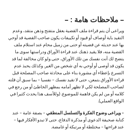
– ملاحظات هامة : –
ويراعى أن يتم قراءة ملف القضية بعقل متفتح وذهن متقد، وعدم
التقيد باية أوصاف أو قيود أو تكييفات يكون صاحب القضية قد أوحي
بها عند حديثه عن قضيته أو حتى من زميل محام عند استلام ملف
القضية منه، فلا يقيد ذهنك عند قراءة الأوراق ودراستها سوی ما
يتضح لك أنت نفسك من تلك الأوراق، حتى ولو كان مخالفة لما قد
يكون قد أوصى أو أوحي به أي شخص من الغير. وكذلك يحبذ عدم
التسرع بإعطاء أي مشورة بناء على محادثة صاحب المصلحة قبل
قراءة الأوراق بتمعن، حتى لا تقيد نفسك – نفسيا – بما سبق أن قلته
لصاحب المصلحة لكي لا تظهر أمامه بمظهر الخاطئ أو من رجع في
كلامه أو من لم يكن فاهمة للموضوع. (وللأسف هذا يحدث كثيرا في
الواقع العملي).
– ويراعى وضوح الفكرة والتسلسل المنطقي
– بصفة عامة – عند
كتابة صحيفة الدعوى أو مذكرة الدفاع، حتى لا تبدو الأفكار فيها –
عند قراءتها – مختلطة أو مرتبكة أو غامضة.