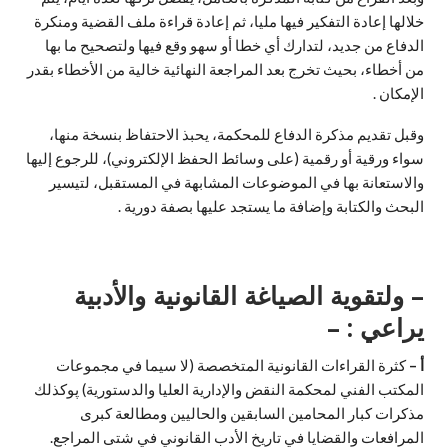
خلالها إعادة التفكير فيها مليا، ثم إعادة قراءة ملف القضية ومنكرة
الدفاع من جديد، لتدارك أي خطا أو سهو وقع فيها ولتصحيح ما بها
من أخطاء، بحيث تخرج بعد المراجعة النهائية خالية من الأخطاء بقدر
الإمكان .
وقبل تقديم مذكرة الدفاع للمحكمة، يحبذ الاحتفاظ بنسخة منها،
سواء ورقية أو رقمية (على وسائط الحفظ الإلكتروني)، للرجوع إليها
والاستعانة بها في الموضوعات المشابهة في المستقبل، لتيسير
البحث والكتابة وإضافة ما يستجد عليها بصفة دورية .
– ولتقوية الصياغة القانونية والأدبية
يراعي : –
أ –
كثرة القراءات القانونية المتخصصة (لا سيما في مجموعات
المكتب الفني لمحكمة النقض والإدارية العليا والدستورية) پوكذلك
مذكرات كبار المحامين السابقين والحاليين ومطالعة كبرى
المرافعات والقضايا في تاريخ الأدب القانوني في شتى المراجع.