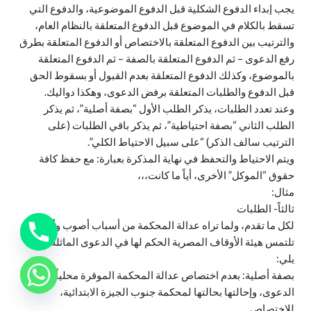
يجب إبداء الدفوع الشكلية قبل الدفوع الموضوعية، والدفوع التي
تسقط بالكلام في الموضوع قبل الدفوع المتعلقة بالنظام العام،
والترتيب بين الدفوع المتعلقة بالاختصاص أو الدفوع المتعلقة بطرق
رفع الدعوى – ثم الدفوع المتعلقة بالصفة – ثم الدفوع المتعلقة
بالموضوع، وكذلك الدفوع المتعلقة بعدم القبول أو بسقوط الحق
قبل الدفوع والطلبات المتعلقة برفض الدعوى، وهكذا دواليك.
وعند تعدد الطلبات، يذكر الطلب الأول “بصفة أصلية”، ثم يذكر
الطلب الثاني “بصفة احتياطية”، ثم يذكر باقي الطلبات (على
الترتيب سالف الذكر) “على سبيل الاحتياط الكلي”.
ويتم الاحتياط والتحفظ في نهاية المذكرة بعبارة: مع حفظ كافة
حقوق “الموكل” الأخرى، أياً ما كانت،،،
مثال:
ثالثاً- الطلبات
لكل ما تقدم، ولما تراه عدالة المحكمة من أسباب أصوب وأرشد،
تلتمس هيئة الأوقاف المصرية الحكم لها في الدعوى الماثلة بما
يلي:
بصفة أصلية: بعدم اختصاص عدالة المحكمة الموقرة محلياً بنظر
الدعوى، وإحالتها بحالتها لمحكمة جنوب الجيزة الابتدائية،
للاختصاص.