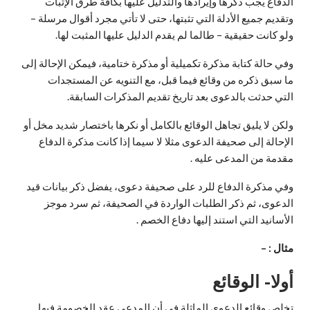
الدفاع يجب ذكرها وإيرادها والتدليل عليها بكافة طرق الإثبات
وتقديم جميع الأدلة التي تثبتها، حتى لا تأتي مجرد أقوال مرسلة –
ولو كانت حقيقية – طالما لم يقدم الدليل عليها المثبت لها.
وفي حالة كتابة مذكرة تكميلية أو مذكرة ختامية، فيمكن الإحالة إلى
ما سبق ذكره من وقائع فيما قبل، مع التنويه عن المستجدات
التي حدثت بالدعوى بعد تاريخ تقديم المذكرات السابقة.
ولكن لا يليق تجاهل الوقائع بالكامل أو نكرها باختصار شديد مخل أو
الإحالة إلى صحيفة الدعوى مثلا لا سيما إذا كانت مذكرة الدفاع
مقدمة من المدعى عليه .
وفي مذكرة الدفاع للرد على صحيفة دعوى، يفضل ذكر بيانات قید
الدعوى، ثم ذكر الطلبات الواردة في الصحيفة، ثم سرد موجز
الأسانيد التي استند إليها دفاع الخصم .
مثال : –
أولا- الوقائع
تخلص وقائع الدعوى الماثلة في أن المدعي عقد الخصومة فيها