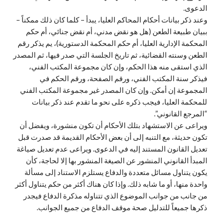
الدعوى.
وعند ذكر بيانات أحكام المحاكم العليا، يبدأ – كلما كان ذلك ممكناً –
ببيان طبيعة الطعن (هل هو نقض مدني، أم نقض جنائي، أم حكم
المحكمة الإدارية العليا، أم حكم المحكمة الدستورية)، يم يذكر رقم
الطعن وسنته القضائية، ثم تاريخ الجلسة التي صدر فيها، ثم المصدر
الذي استقى منه هذا الحكم، وإن كان مجموعة المكتب الفني،
فيذكر سنة المكتب الفني، ورقم الصفحة، ورقم الحكم في
المجموعة إن أمكن. وإن كان المصدر غير مجموعة المكتب الفني
للمحكمة العليا، فيجب ذكره على نحو ما تقدم عند ذكر بيانات
“المرجع القانوني”.
ويراعى عن الاستشهاد بتلك الأحكام أن تكون منشورة، ويفضل أن
تكون حديثة، مع التنبه إلى أن بعض الأحكام القديمة قد صدرت قبل
تعديل القانون المستند إليه في الدعوى. ويراعى عدم تعديل صياغة
المبدأ القانوني المنشور عن الصيغة المنشور بها إلا لحاجة، كأن
يكون يتناول مسائل متعددة والدفاع يستلزم الاستناد إلى مسألة
واحدة منها، أو ما شابه ذلك. وإذا كان هناك أكثر من حكم يتناول أكثر
من جانب من جوانب الموضوع الذي تتناوله مذكرة الدفاع فيجدر
ذكرها جميعاً للتدليل صحة موقف الدفاع من جميع الجوانب.