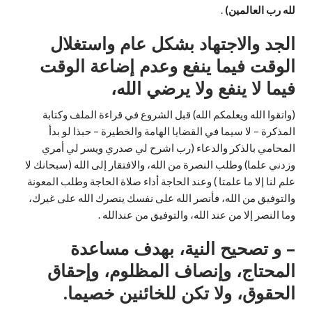
لله رب العالمين)
.
الجد والاجتهاد بشكل عام واستغلال
الوقت فيما ينفع وعدم إضاعة الوقت
فيما لا ينفع ولا يرضي الله،
(واتقوا الله ويعلمكم الله) قبل الشروع في قراءة الملف وكتابة
المذكرة – لا سيما في القضايا الهامة والخطيرة – حبذا لو بدأ
المحامي بالذكر والدعاء (رب اشرح لي صدري ويسر لي أمري
وزدني علما) وطلب النصرة من الله، والافتقار إلى الله (سبحانك لا
علم لنا إلا ما علمتا ) وعند الحاجة أداء صلاة الحاجة وطلب المعونة
والتوفيق من الله، فأنصر الله على نفسك ينصرك الله على غيرك،
وما النصر إلا من عند الله، والتوفيق من عندالله .
– و تصحيح النية، بهدف مساعدة
المحتاج، وإنصاف المظلوم، وإحقاق
الحقوق، ولا تكن للخائنين خصيما.