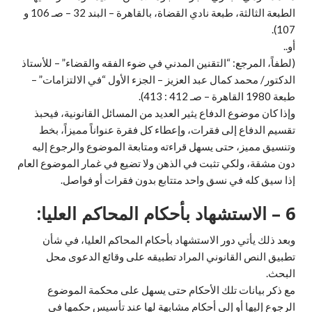
الطبعة الثالثة، طبعة نادي القضاة، بالقاهرة – البند 32 – صـ 106 و
107).
أو..
(لطفاً، المرجع: “التقنين المدني في ضوء الفقه والقضاء” – للأستاذ
الدكتور/ محمد كمال عبد العزيز – الجزء الأول “في الالتزامات” –
طبعة 1980 القاهرة – صـ 412 : 413).
وإذا كان موضوع الدفاع يثير العديد من المسائل القانونية، فيحبذ
تقسيم الدفاع إلى فقرات، وإعطاء كل فقرة عنواناً مميزاً، بخط
وتنسيق مميز، حتى يسهل قراءته ومتابعة الموضوع والرجوع إليه
دون مشقة، ولكي تثبت في الذهن ولا تضيع في غمار الموضوع العام
إذا سيق كله في نسق واحد متتابع بدون فقرات أو فواصل.
6 – الاستشهاد بأحكام المحاكم العليا:
وبعد ذلك يأتي دور الاستشهاد بأحكام المحاكم العليا، في شأن
تطبيق النص القانوني المراد تطبيقه على وقائع الدعوى محل
البحث.
مع ذكر بيانات تلك الأحكام حتى يسهل على محكمة الموضوع
الرجوع إليها أو إلى أحكام مشابهة لها عند تأسيس حكمها في