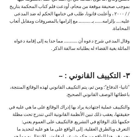
بموجب صحيفة موقعة من محام، أودعت قلم کتاب المحكمة بتاريخ
/ / ۲۰۰۰ ، وأعلنت قانونا، طلب في ختامها الحكم له ضد المدعى
عليه….. بإلزامه……. بـ ……….. مع إلزامها بالمصروفات ومقابل أتعاب
المحاماة.
وقال المدعي شرح دعوه أن ………… مما حدا به إلى إقامة دعواه
الماثلة بغية القضاء له بطلباته سالفة الذكر .
٣- التكييف القانوني : –
“ثانيا- الدفاع”: ومن ثم، يتم التكييف القانوني لهذه الوقائع المنتجة،
باعطائها الوصف القانوني الصحيح.
والتكييف عملية اجتهادية يراد بها إدراك الوقائع على ما هي عليه في
حقيقتها، يعقب ذلك تبين الأنظمة القانونية التي تندرج تحت مظلة
حكمها تلك الوقائع في التشريع. فالتكييف على العموم يعني:
التعرف وبالطرق العقلية، إلى الواقع على ما هو عليه لتحديد ما
يجب في هذا الواقع من حكم شرعي او قانوني للانتقال به مما هو