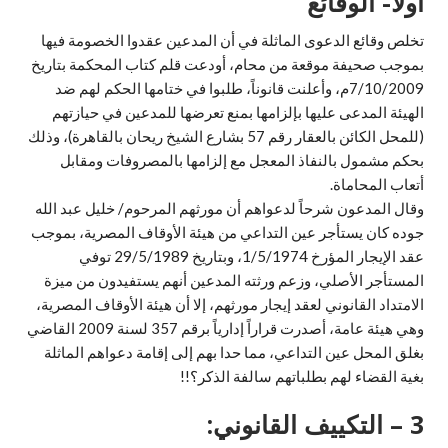
أولاً- الوقائع
تخلص وقائع الدعوى الماثلة في أن المدعين عقدوا الخصومة فيها
بموجب صحيفة موقعة من محام، أودعت قلم كتاب المحكمة بتاريخ
7/10/2009م، وأعلنت قانوناً، طلبوا في ختامها الحكم لهم ضد
الهيئة المدعى عليها بإلزامها بمنع تعرضها للمدعين في حيازتهم
(للمحل الكائن بالعقار رقم 57 بشارع الشيخ ريحان بالقاهرة)، وذلك
بحكم مشمول بالنفاذ المعجل مع إلزامها بالمصروفات ومقابل
أتعاب المحاماة.
وقال المدعون شرحاً لدعواهم أن مورثهم المرحوم/ خليل عبد الله
جوده كان يستأجر عين التداعي من هيئة الأوقاف المصرية، بموجب
عقد الإيجار المؤرخ 1/5/1974، وبتاريخ 29/5/1989 توفي
المستأجر الأصلي، وزعم ورثته المدعين أنهم يستفيدون من ميزة
الامتداد القانوني لعقد إيجار مورثهم، إلا أن هيئة الأوقاف المصرية،
وهي هيئة عامة، أصدرت قراراً إدارياً برقم 357 لسنة 2009 القاضي
بغلق المحل عين التداعي، مما حدا بهم إلى إقامة دعواهم الماثلة
بغية القضاء لهم بطلباتهم سالفة الذكر؟!!
3 – التكييف القانوني: