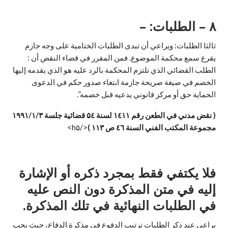
۸ –
الطلبات: –
ثالثا الطلبات: ويراعي أن تبدى الطلبات الختامية على وجه جازم
يقرع سمع محكمة الموضوع. فمن المقرر في قضاء النقض أن :
الطلب القضائي الذي تلتزم المحكمة بالرد عليه هو الذي يقدمه إليها
الخصم في صيغة صريحة جازمة ابتغاء صدور حكم في الدعوى
الحماية حق أو مرکز قانوني يدعيه قبل خصمه”.
( نقض مدني في الطعن رقم
۱۱
٤
۱
لسنة
٤ قضائية جلسة
۵
۱۹۹۱/۱/۳
مجموعة المكتب الفني السنة ٤٦ ص
۱۱۳ )
</h۵>
فلا يكتفي فقط بمجرد ذكره أو الإشارة
إليه في متن المذكرة دون النص عليه
في الطلبات النهائية في تلك المذكرة.
يراعى عند ذكر الطلبات ترتيب الدفوع في مذكرة الدفاع، حيث يجب