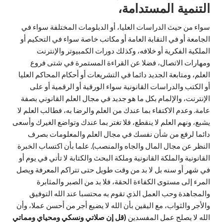
التنمية المستدامة،
سواء من حيث الدراسات العليا، أو الدبلومات المختلفة سواء في
الجامعة أو في النقابة العامة أو مكاتب خاصة سواء في التحكيم أو
الملكية الفكرية أو خلافه، وكذلك دورات الكمبيوتر والإنترنت
ومهارات الاتصال، فضلا عن القراءة المستمرة في شتى فروع
العلم، ومتابعة الجديد دائما في التشريعات أو أحكام المحاكم العليا
أو الكتب والدراسات القانونية سواء الورقية أو الرقمية أو على
الإنترنت، والإلمام بكل ما هو جديد في مجال العلم القانوني بصفة
عامة. وعدم الاكتفاء بما عندك من العلم والرضا به، فطالب العلم لا
يشبع، ونهم العلم لا ينقطع، فلا تغتر بما عندك وتواضع الغيرك وأسعى
دائما لرفع من شأن نفسك في مجال العلم والمعلومات بصرف
النظر عن مجال المال والجاه والمنصب). علما بأن اكتساب الخبرة
القانونية والملكة القانونية وملكة البحث والكتابة لا تأتي في يوم أو
في شهر أو سنه بل لا بد من وقت طويل حتى تتراكم المعرفة ويصل
المرء إلى مستوى الكفاءة الحقة، فلا بد من الصبر والمثابرة
والمجاهدة وحب العمل الذي تقوم به محتسبا عند الله التوفيق
والأجر والثواب، مع اليقين بأن الله لا يضيع أجر من أحسن عملا، وأن
الله لا يصلح عمل المفسدين
(قل إن صلاتي ونسكي ومحياي ومماتي