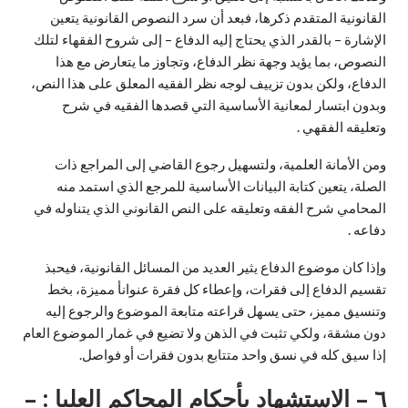
القانونية المتقدم ذكرها، فبعد أن سرد النصوص القانونية يتعين
الإشارة – بالقدر الذي يحتاج إليه الدفاع – إلى شروح الفقهاء لتلك
النصوص، بما يؤيد وجهة نظر الدفاع، وتجاوز ما يتعارض مع هذا
الدفاع، ولكن بدون تزييف لوجه نظر الفقيه المعلق على هذا النص،
وبدون ابتسار لمعانية الأساسية التي قصدها الفقيه في شرح
وتعليقه الفقهي .
ومن الأمانة العلمية، ولتسهيل رجوع القاضي إلى المراجع ذات
الصلة، يتعين كتابة البيانات الأساسية للمرجع الذي استمد منه
المحامي شرح الفقه وتعليقه على النص القانوني الذي يتناوله في
دفاعه .
وإذا كان موضوع الدفاع يثير العديد من المسائل القانونية، فيحبذ
تقسيم الدفاع إلى فقرات، وإعطاء كل فقرة عنوانأ مميزة، بخط
وتنسيق مميز، حتى يسهل قراعته متابعة الموضوع والرجوع إليه
دون مشقة، ولكي تثبت في الذهن ولا تضيع في غمار الموضوع العام
إذا سيق كله في نسق واحد متتابع بدون فقرات أو فواصل.
٦ – الاستشهاد بأحكام المحاكم العليا : –