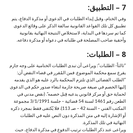
7 – التطبيق:
وفي الختام، وقبل إبداء الطلبات في الدعوى أو مذكرة الدفاع، يتم
تطبيق كل تلك القواعد القانونية سالفة الذكر على وقائع الدعوى
كما تم سردها في البداية، لاستخلاص النتيجة النهائية بقانونية
وأحقية صاحب المصلحة في طلباته في دعواه أو مذكرة دفاعه.
8 – الطلبات:
“ثالثاً- الطلبات”: ويراعى أن تبدى الطلبات الختامية على وجه جازم
يقرع سمع محكمة الموضوع. فمن المُقرر في قضاء النقض أن:
“الطلب القضائى الذي تلتزم المحكمة بالرد عليه هو الذي يقدمه
إليها الخصم في صيغة صريحة جازمة ابتغاء صدور حكم في الدعوى
لحماية حق أو مركز قانوني يدعيه قِبل خصمه”. (نقض مدني في
الطعن رقم 1461 لسنة 54 قضائية – جلسة 3/1/1991 مجموعة
المكتب الفني – السنة 42 – صـ 113). فلا يُكتفى فقط بمجرد ذكره
أو الإشارة إليه في متن المذكرة دون النص عليه في الطلبات
النهائية في تلك المذكرة.
ويراعى عند ذكر الطلبات ترتيب الدفوع في مذكرة الدفاع، حيث