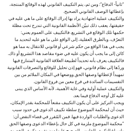
“ثانياً- الدفاع”: ومن ثم، يتم التكييف القانوني لهذه الوقائع المنتجة،
بإعطائها الوصف القانوني الصحيح.
والتكييف عملية اجتهادية يراد بها إدراك الوقائع على ما هي عليه في
حقيقتها، يعقب ذلك تبيّن الأنظمة القانونية التي تندرج تحت مظلة
حكمها تلك الوقائع في التشريع. فالتكييف على العموم يعني:
التعرّف، وبالطرق العقلية، إلى الواقع على ما هو عليه لتحديد ما
يجب في هذا الواقع من حكم شرعي أو قانوني للانتقال به مما هو
كائن إلى ما يجب أن يكون عليه في ضوء مقاصد هذا التشريع أو ذاك.
فالتكييف يعرف بأنه تحديداً لطبيعة العلاقة القانونية المتنازع فيها
وردّها إلى نظام قانوني، فهو إذن تحليل للوقائع والتصرفات القانونية
تمهيداً لإعطائها وصفها الحق ووضعها في المكان الملائم من بين
التقسيمات السائدة في فرع معين من فروع القانون.
والتكييف عملية أولية وفي غاية الأهمية، لأنه الأساس الذي يبنى
عليه كل أوجه الدفاع فيما بعد.
ويجب التركيز على أن يكون التكييف مقنعاً للمحكمة بقدر الإمكان،
حيث أن لمحكمة الموضوع سلطة تكييف الدعوى في حدود سبب
الدعوى والطلبات الواردة فيها. فمن المُقرر في قضاء النقض أن:
“محكمة الموضوع ملزمة في كل حال بإعطاء الدعوى وصفها الحق
وإسباغ التكييف القانوني الصحيح عليها دون تقييد بتكييف الخصوم