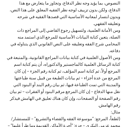
النصوص، بما يؤيد وجه نظر الدفاع، وتجاوز ما يتعارض مع هذا
الدفاع، ولكن بدون تزييف لوجه نظر الفقيه المعلق على هذا النص،
وبدون ابتسار لمعانيه الأساسية التي قصدها الفقيه في شرحه
وتعليقه الفقهي.
ومن الأمانة العلمية، ولتسهيل رجوع القاضي إلى المراجع ذات
الصلة، يتعين كتابة البيانات الأساسية للمرجع الذي استمد منه
المحامي شرح الفقه وتعليقه على النص القانوني الذي يتناوله في
دفاعه.
ومن الأصول العلمية في كتابة بيانات المراجع القانونية، والمتبعة في
كتابة الرسائل العلمية كالماجستير والدكتوراه، أن يتم كتابة اسم
المرجع أولاً، ثم كتابة اسم المؤلف، ثم كتابة رقم الجزء – إن كان
المرجع من عدة أجزاء – ثم بيانات الطبعة من قبيل سنة طباعتها
والمدينة التي تمت الطباعة فيها، ثم بيان رقم البند أو البنود التي
نقل منها الدفاع – إن كان المرجع مرقم البنود أو الفقرات – ثم بيان
رقم الصفحة أو الصفحات، وإن كان هناك تعليق في الهامش فيذكر
رقم الهامش.
مثال:
(لطفاً، المرجع: “موسوعة الفقه والقضاء والتشريع” – للمستشار/
محمد عزمي البكري – جزء: “أجرة الأماكن القديمة وما طرأ عليها” –