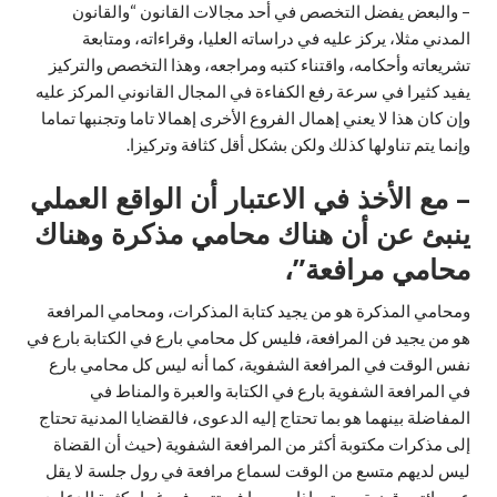
– والبعض يفضل التخصص في أحد مجالات القانون “والقانون
المدني مثلا، يركز عليه في دراساته العليا، وقراءاته، ومتابعة
تشريعاته وأحكامه، واقتناء كتبه ومراجعه، وهذا التخصص والتركيز
يفيد كثيرا في سرعة رفع الكفاءة في المجال القانوني المركز عليه
وإن كان هذا لا يعني إهمال الفروع الأخرى إهمالا تاما وتجنبها تماما
وإنما يتم تناولها كذلك ولكن بشكل أقل كثافة وتركيزا.
– مع الأخذ في الاعتبار أن الواقع العملي
ينبئ عن أن هناك محامي مذكرة وهناك
محامي مرافعة”،
ومحامي المذكرة هو من يجيد كتابة المذكرات، ومحامي المرافعة
هو من يجيد فن المرافعة، فليس كل محامي بارع في الكتابة بارع في
نفس الوقت في المرافعة الشفوية، كما أنه ليس كل محامي بارع
في المرافعة الشفوية بارع في الكتابة والعبرة والمناط في
المفاضلة بينهما هو بما تحتاج إليه الدعوى، فالقضايا المدنية تحتاج
إلى مذكرات مكتوبة أكثر من المرافعة الشفوية (حيث أن القضاة
ليس لديهم متسع من الوقت لسماع مرافعة في رول جلسة لا يقل