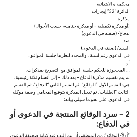
محكمة ة الابتدائية
الدائرة “32” إيجارات
مذكرة
(أو مذكرة تكميلية – أو مذكرة ختامية، حسب الأحوال)
بدفاع/ (صفته في الدعوى)
ضد
السيد/ (صفته في الدعوى)
في الدعوى رقم لسنة ، والمحدد لنظرها جلسة الموافق.
أو
… المحجوزة للحكم جلسة الموافق مع التصريح بمذكرات.
ثم يتم تقسيم مذكرة الدفاع – بعد ذلك – إلى أقسام ثلاثة رئيسية،
هي: القسم الأول “الوقائع”، ثم القسم الثاني “الدفاع”، ثم القسم
الثالث “الطلبات”. ثم تذييل المذكرة بتوقيع المحامي وصفة موكله
في الدعوى. على نحو ما سيلي بيانه:
2 – سرد الوقائع المنتجة في الدعوى أو
في الدفاع:
“أولاً- الوقائع”: من المنطقي أن يتم البدء عند كتابة صحيفة الدعوى