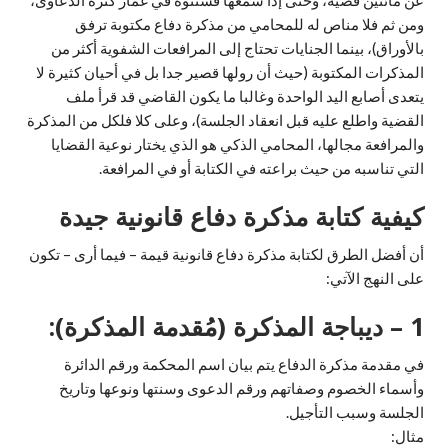
عن مائتين قضية، وحتى إذا سمعها فستتوه في غمار كثرة الدعاوى،
ومن ثم فلا مناص له للمحامي من مذكرة دفاع مكتوبة ترفق
بالأوراق)، بينما الجنايات تحتاج إلى المرافعات الشفوية أكثر من
المذكرات المكتوبة (حيث أن رولها قصير جدا بل في أحيان كثيرة لا
يتعدى أصابع اليد الواحدة وغالبا ما يكون القاضي قد قرأ ملف
القضية واطلع عليه قبل انعقاد الجلسة)، وعلى كلا فلكل من المذكرة
والمرافعة مجالها، المحامي الذكي هو الذي يختار نوعية القضايا
التي تناسبه من حيث براعته في الكتابة أو في المرافعة.
كيفية كتابة مذكرة دفاع قانونية جيدة
أن أفضل الطرق لكتابة مذكرة دفاع قانونية قيمة – فيما أرى – تكون
على النهج الآتي:
1 – ديباجة المذكرة (مُقدمة المذكرة):
في مقدمة مذكرة الدفاع يتم بيان اسم المحكمة ورقم الدائرة
وأسماء الخصوم وصفاتهم ورقم الدعوى وسنتها ونوعها وتاريخ
الجلسة وسبب التأجيل.
مثال: