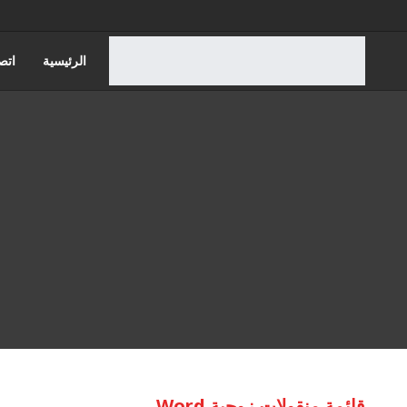
الرئيسية
اتص
قضايا الاسره
قضايا مجلس الدول
قائمة منقولات زوجية Word