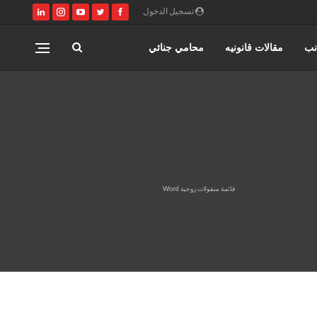
تسجيل الدخول
نب
مقالات قانونيه
محامي جنائي
اختصاصات مؤسسة حورس للمحاماه
المنتدى القانوني
قائمة منقولات زوجية Word