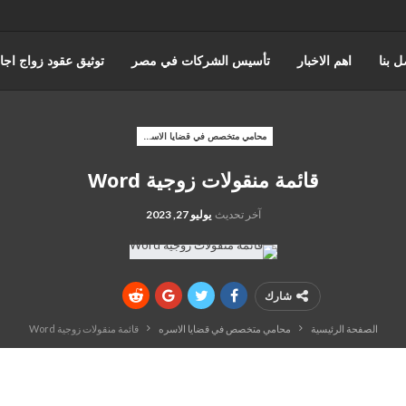
ل بنا
اهم الاخبار
تأسيس الشركات في مصر
توثيق عقود زواج اجا
عن حورس للمحاماة
كتابة وتوثيق عقود زواج عرفي
قضايا الضرايب
محامي متخصص في قضايا الاسره
قائمة منقولات زوجية Word
ه والقضاء الاداري
القانون المصري
محامي مدني
قضايا الجمارك
آخر تحديث
يوليو 27, 2023
شارك
الصفحة الرئيسية
محامي متخصص في قضايا الاسره
قائمة منقولات زوجية Word