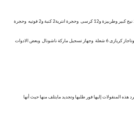
الاتى بيانها :- وهى عبارة عن حجرة نوم ابلاكار كاملة وحجرة سفرة 2 نيج كبير وطربيزة و12 كرسى وحجرة انترية2 كنبة و2 فوتيه وحجرة
وأدوات كهربائية عبارة عن غسالة أوتوماتيك ايديال زانوسى وثلاجة كريازى 14 قدم ومكنسة كهربائية وتلفزيون توشيبا العربى 25 بوصه ألوان وبوتاجاز كريازى 6 شعلة وجهاز تسجيل ماركة ناشونال وبعض الادوات
أمانة وألتزم برد هذه المنقولات إليها فور طلبها وتجديد مايتلف منها حيث أنها