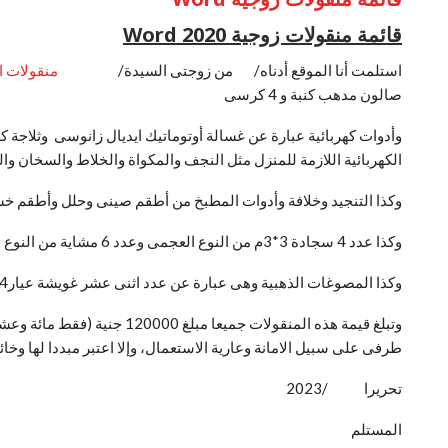
قائمة منقولات زوجية 2020 Word
استلمت أنا الموقع أدناه/ من زوجتى السيدة/
منقولات ا
صالون مدهب كنبة و 4 كرسى
الكهربائية اللازمة للمنزل مثل النجف والمكواة والخلاط والسخان وال
وكذا التنجيد وخلافة وأدوات المطبخ من أطقم صينى وحلل وأطقم
وكذا عدد 4 سجادة 3*3م من النوع العجمى وعدد 6 مشاية من النوع العجمى ,قائمة منقولات زوجية 2020 Word
وكذا المصوغات الذهبية وهى عبارة عن عدد اثنى عشر غويشة عيار24 تزن جميعها 300 جرام
وتبلغ قيمة هذه المنقولات ج
طرفى على سبيل الامانة وعارية الاستعمال، وإلا اعتبر مبددا لها وخائن
تحريرا /2023
المستلم