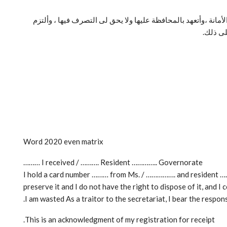
ة ،وأتعهد بالمحافظة عليها ولا يحق لى التصرف فيها ، وألتزم
على ذلك.
Word 2020 even matrix
I received / ………. Resident ………….. Governorate ………
I hold a card number ……… from Ms. / ……………. and resident ………
preserve it and I do not have the right to dispose of it, and I 
I am wasted As a traitor to the secretariat, I bear the responsi
This is an acknowledgment of my registration for receipt.