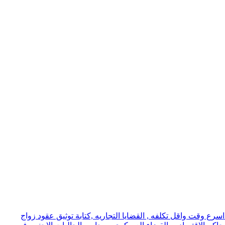
ع وقت واقل تكلفه , القضايا التجاريه ,كتابة توثيق عقود زواج