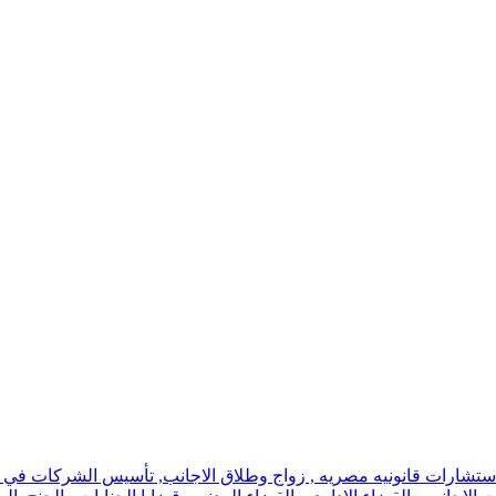
استشارات قانونيه مصريه , زواج وطلاق الاجانب, تأسيس الشركات في اسر