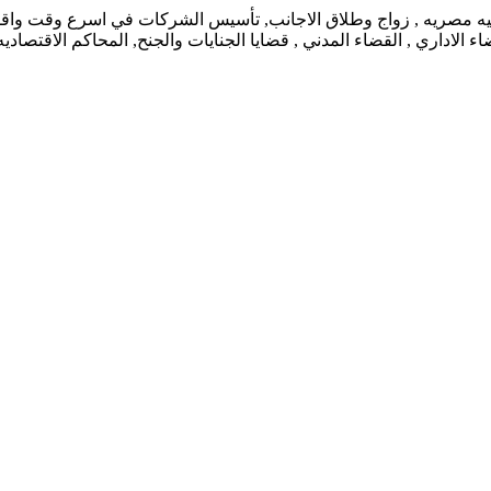
نيه مصريه , زواج وطلاق الاجانب, تأسيس الشركات في اسرع وقت واقل ت
 الاداري , القضاء المدني , قضايا الجنايات والجنح, المحاكم الاقتصاد