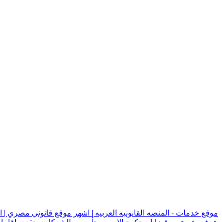
موقع خدمات - المنصه القانونيه العربيه | اشهر موقع قانوني مصري | 