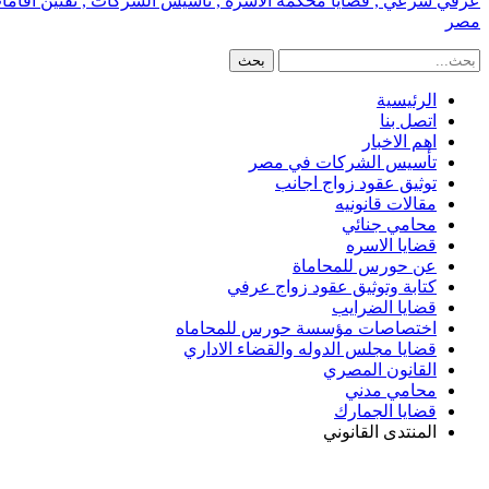
عرفي شرعي , قضايا محكمة الاسره , تأسيس الشركات , تقنين اقامات الا
مصر
الرئيسية
اتصل بنا
اهم الاخبار
تأسيس الشركات في مصر
توثيق عقود زواج اجانب
مقالات قانونيه
محامي جنائي
قضايا الاسره
عن حورس للمحاماة
كتابة وتوثيق عقود زواج عرفي
قضايا الضرايب
اختصاصات مؤسسة حورس للمحاماه
قضايا مجلس الدوله والقضاء الاداري
القانون المصري
محامي مدني
قضايا الجمارك
المنتدى القانوني