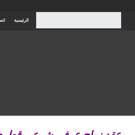
الرئيسية
اتص
قضايا الاسره
قضايا مجلس الدول
عقد زواج عرفي شرعي قطر