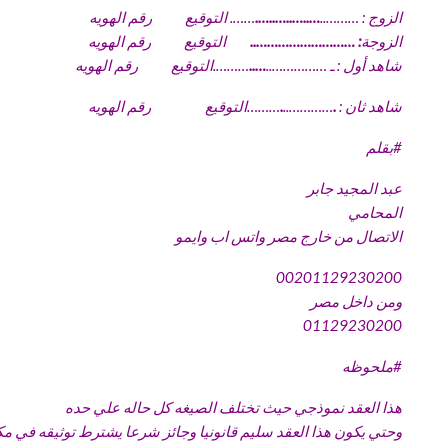
الزوج : ………..
…..
…..
…..
….
……. التوقيع رقم الهويه
الزوجة
: ………………………
..
التوقيع رقم الهويه
شاهد أول : ـ ……………..
…..
……….التوقيع رقم الهويه
شاهد ثان :
.
…………..
.
………التوقيع رقم الهويه
#
بقلم
عبد المجيد جابر
المحامي
الاتصال من خارج مصر واتس اب وايمو
00201129230200
ومن داخل مصر
01129230200
#
ملحوظه
هذا العقد نموذجي حيث تختلف الصيغه كل حاله علي حده
وحتي يكون هذا العقد سليم قانونيا وجائز شرعا يشترط توثيقه في مك