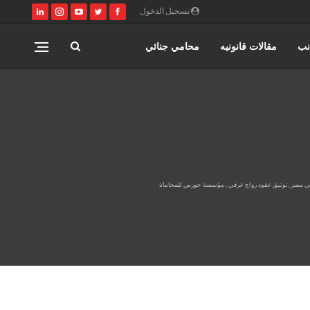
تسجيل الدخول
نب
مقالات قانونيه
محامي جنائي
اختصاصات مؤسسة حورس للمحاماه
المنتدى القانوني
ب في مصر ,توثيق عقود زواج عرفي , مؤسسة حورس للمحاماة