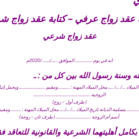
عقد زواج عرفي – كتابة عقد زواج ش
عقد زواج شرعي
انه في يوم …………… الموافق ……/…… /2020م
 وسنة رسول الله بين كل من : ـ
 الميلاد …/ …/ ….. محل الميلاد المهنة : ………. ومقيم ………………….. ويحم
الزوجية …………………………………………..
( طرف أول – زوج)
أسم أم الزوجة …………………………. ( طرف ثان – زوجة)
كامل أهليتهما الشرعية والقانونية للتعاقد فقد