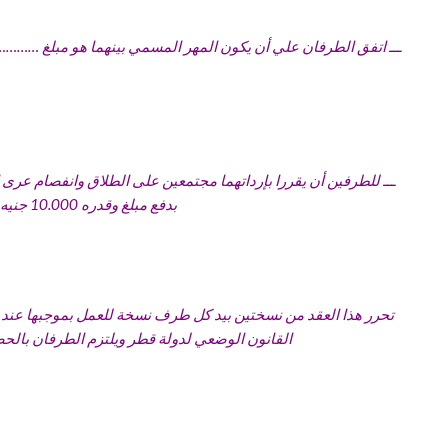
ـــ اتفق الطرفان علي أن يكون المهر المسمي بينهما هو مبلغ …
ـــ للطرفين أن يقررا بإرداتهما مجتمعين على الطلاق وانفصام عرى ال
بدفع مبلغ وقدره 10.000 جنيه فقط عشرة الآف كمتعة لها وتطيباً وجبراً لخاطرها عن الأضرار التي تصيبها من جراء ذلك التصرف المنفرد
تحرر هذا العقد من نسختين بيد كل طرف نسخة للعمل بموجبها عند ال
القانون الوضعي لدولة قطر ويلتزم الطرفان بالحض