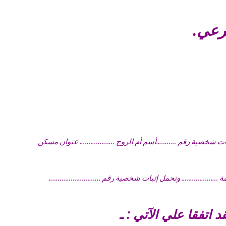
رعي.
ل إثبات شخصية رقم ………..أسم أم الزوج ………………. عنوان مسكن
 اتفقا علي الآتي : ـ