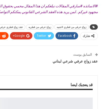
#
الاساتذه
#
سارقي
المقالات نبلغكم ان هذا المقال محمي بحقوق المل
مجهود غيركم . لمن يريد هذه العقد الشرعي القانوني يمكنكم التواصل معنا علي رقم الها
زواج عرفي من قطري لاجنبيه
زواج عرفي من قطريه
عقد زواج قطري عرفي
t
Google+
Twitter
Facebook
شارك
السابق بوست
عقد زواج عرفي شرعي لبناني
قد يعجبك ايضا