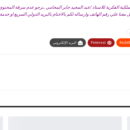
كية الفكرية للاستاذ /عبد المجيد جابر المحامي ..نرجو عدم سرقة المحتوي ح
تف وارساله لكم بالاختام بالبريد الدولي السريع او خدمة DHL او ارامكس خلال 48 ساعه عمل فقط .
ReddI
Pinterest
البريد الإلكتروني