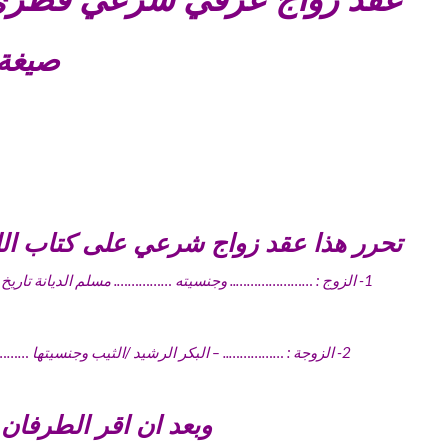
صيغة 
تحرر هذا عقد زواج شرعي على كتاب الله
1- الزوج : ………………….. وجنسيته ……………. مسلم الديانة تاريخ
2- الزوجة : …………….. – البكر الرشيد /الثيب وجنسيتها ………………. مسلمة الديانة تاريخ الميلاد …/ …/….. محل الميلاد المهنة : ……… ومقيمة ……………….. وتحمل إثبات شخصية رقم ……………………….
وبعد ان اقر الطرفان ب