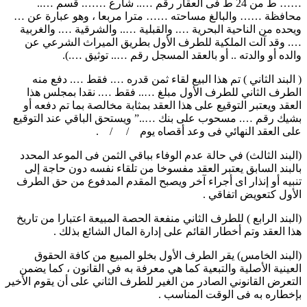
…… ط من 24 ط فى العقار رقم ….. شارع ……. قسم …..
محافظة …… والبالغ مساحته …… مترا مربعا ، وهو عبارة عن …
ويحده من الناحية البحرية …. والقبلية ….. والشرقية …. والغربية
…. وقد آلت الملكية للطرف الأول بطريق الميراث الشرعي عن
والده أو والدته .. أو بالعقد المسجل رقم ….. توثيق ….).
( البند الثاني ) تم هذا البيع لقاء ثمن قدره …. فقط …. دفع منه
الطرف الثاني للطرف الأول مبلغ ….. فقط …. نقدا بمجلس هذا
العقد ويعتبر التوقيع على هذا العقد بمثابة مخالصة بما تم دفعه أو
بشيك رقم …. مسحوب على بنك …..” ويستحق الباقي عند التوقيع
على العقد النهائي فى وعد أقصاه يوم / / .
(البند الثالث) في حالة عدم الوفاء بباقي الثمن فى الموعد المحدد
بالبند السابق يعتبر العقد مفسوخا من تلقاء نفسه دون حاجة إلى
تنبيه أو إنذار اى أجراء آخر ويصبح المقدم المدفوع من حق الطرف
الأول كتعويض اتفاقي .
(البند الرابع ) للطرف الثاني منفعة الحصة المبيعة اعتبارا من تاريخ
هذا العقد وتم أخطار القائم على إدارة المال الشائع بذلك .
(البند الخامس) يقر الطرف الأول بخلو المبيع من كافة الحقوق
العينية الأصلية والتبعية كما هي معرفة به في القانون ، كما يضمن
التعرض القانوني الصادر من الغير للطرف الثاني على أن يقوم الأخير
بإخطاره به فى الوقت المناسب .