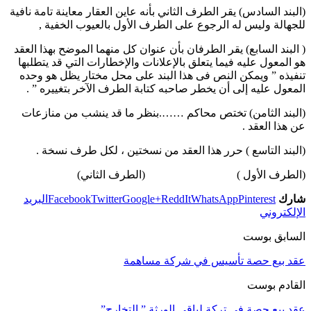
(البند السادس) يقر الطرف الثاني بأنه عاين العقار معاينة تامة نافية
للجهالة وليس له الرجوع على الطرف الأول بالعيوب الخفية ,
( البند السابع) يقر الطرفان بأن عنوان كل منهما الموضح بهذا العقد
هو المعول عليه فيما يتعلق بالإعلانات والإخطارات التي قد يتطلبها
تنفيذه ” ويمكن النص فى هذا البند على محل مختار يظل هو وحده
المعول عليه إلى أن يخطر صاحبه كتابة الطرف الآخر بتغييره ” .
(البند الثامن) تختص محاكم …….بنظر ما قد ينشب من منازعات
عن هذا العقد .
(البند التاسع ) حرر هذا العقد من نسختين ، لكل طرف نسخة .
(الطرف الأول ) (الطرف الثاني)
شارك
Pinterest
WhatsApp
ReddIt
Google+
Twitter
Facebook
البريد
الإلكتروني
السابق بوست
عقد بيع حصة تأسيس في شركة مساهمة
القادم بوست
عقد بيع حصة في تركة لباقي الورثة ” التخارج”