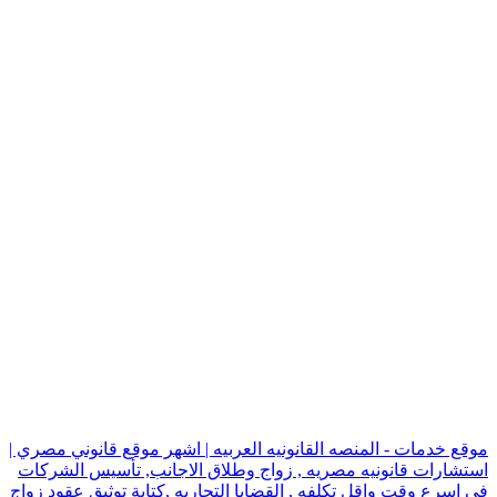
موقع خدمات - المنصه القانونيه العربيه | اشهر موقع قانوني مصري |
استشارات قانونيه مصريه , زواج وطلاق الاجانب, تأسيس الشركات
في اسرع وقت واقل تكلفه , القضايا التجاريه ,كتابة توثيق عقود زواج