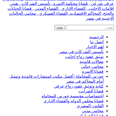
عرفي شرعي , قضايا محكمة الاسره , تأسيس الشركات , تقنين
اقامات الاجانب , القضاء الاداري , القضاء المدني , قضايا الجنايات
والجنح, المحاكم الاقتصاديه ,القضاء العسكري , محامي الجاليات
الاجنبيه في مصر
الرئيسية
اتصل بنا
اهم الاخبار
تأسيس الشركات في مصر
توثيق عقود زواج اجانب
مقالات قانونيه
محامي جنائي
قضايا الاسره
حورس للمحاماة | أفضل مكتب استشارات قانونية وتمثيل
أمام المحاكم في مصر
كتابة وتوثيق عقود زواج عرفي
قضايا الضرايب
اختصاصات مؤسسة حورس للمحاماه
قضايا مجلس الدوله والقضاء الاداري
القانون المصري
محامي مدني
قضايا الجمارك