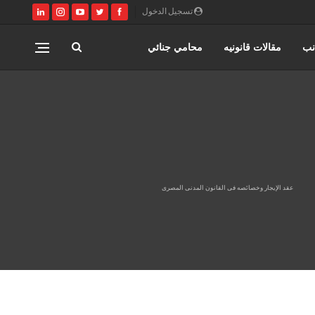
تسجيل الدخول
نب
مقالات قانونيه
محامي جنائي
مصر
كتابة وتوثيق عقود زواج عرفي
ري
القانون المصري
محامي مدني
عقد الإيجار وخصائصه فى القانون المدنى المصرى