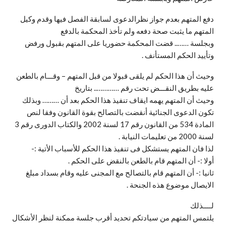
دفع المتهم بعدم جواز نظرالدعوى لسابقة الفصل فيها وقدم وكيل
المتهم ما يثبت صحة دفعه ولم تأخذ المحكمة بالدفع
وبجلسة …….. قضت المحكمة حضوريا على المتهم بقبول ورفض
وتأييد الحكم المستأنف .
وحيث أن هذا الحكم لم يلقى قبولا من قبل المتهم – وقـــام بالطعن
عليه بطريق النقـــض تحت رقم ………….. بتاريخ
وحيث أن المتهم يهمه ايقاف تنفيذ هذا الحكم بعد أن ……… وبذلك
تكون الدعوى الجنائية أنقضت بالتصالح بقوة القانون وفقا لنص
المادة 534 من القانون رقم 17 لسنة 2002 والكتاب الدورى رقم 3
لسنة 2000 من تعليمات النيابة .
لذا فان المتهم يستشكل فى تنفيذ هذا الحكم للأسباب الأتية :-
أولا :- أن المتهم قام بالطعن بالنقض على الحكم .
ثانيا :- أن المتهم قام بالتصالح مع المجنى عليه وقام بسداد مبلغ
الايصال موضوع هذه الجنحة .
لــــذلك
يلتمس المتهم من سيادتكم تحديد أقرب جلسة ممكنة لنظر الأشكال