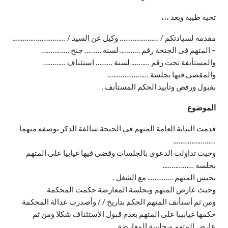
تحية طيبة وبعد ،،،
مقدمه لسيادتكم / ………………… وكيل عن السيد / ………………………..
– المتهم فى الجنحة رقم ……….. لسنة ……… جنح ……………
والمستأنفة تحت رقم ………. لسنة ……… استئناف …………
والمقضى فيها بجلسة ………………….
بقبول ورفض وتأييد الحكم المستأنف .
الموضوع
قدمت النيابة العامة المتهم فى الجنحة سالفة الذكر بوصفه متهما
…………………..
وحيث تداولت الدعوى بالجلسات وقضى فيها غيابيا على المتهم
بجلسة ……………..
بحبس المتهم ………….. مع الشغل .
وحيث عارض المتهم وبجلسة المعارضة حكمت المحكمة
ومن ثم أستأنف المتهم الحكم بتاريخ / / وأصدرت عدالة المحكمة
حكمها غيابيبا على المتهم بعدم قبول الأستئناف شكلا ومن ثم
عارض المتهم وبجلسة المعارضة