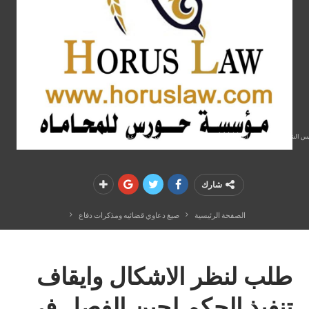
سيس الشركات في مصر , إنهاء مشاكل الاقامه للاجانب في مصر ,توثيق عقود زواج عرفي , مؤسسة حورس للمحاماة
شارك
الصفحة الرئيسية
صيغ دعاوي قضائيه ومذكرات دفاع
طلب لنظر الاشكال وايقاف
تنفيذ الحكم لحين الفصل في