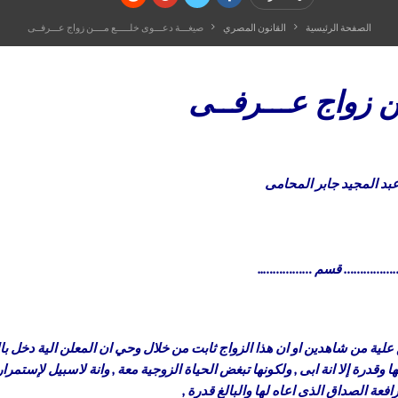
الصفحة الرئيسية
القانون المصري
صيغـــة دعـــوى خلـــــع مــــن زواج عـــرفــى
ـن زواج عـــرفــى
بد المجيد جابر المحامى
………………… قسم ……………..
لية من شاهدين او ان هذا الزواج ثابت من خلال وحي ان المعلن الية دخل با
وقدرة إلا انة ابى , ولكونها تبغض الحياة الزوجية معة , وانة لاسبيل لإستمرا
فعة الصداق الذى اعاه لها والبالغ قدرة ,