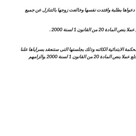
يا علية واقامت الزوجة دعواها بطلبة وافتدت نفسها وخالعت زوجها بالتنازل عن جميع
قانون 1 لسنة 2000 .
ة الابتدائية الكائنه وذلك بجلستها التى ستنعقد بسراياها علنا
ابتداء من الساعة الثامنه من صباح يوم الموافق / / امام الدائرة شمال وذلك لسماعة الحكم علية بتطليق المدعية من المدعى علية طلقة بائنة للخلع عملا بنص المادة 20 من القانون 1 لسنة 2000 .والزامهم