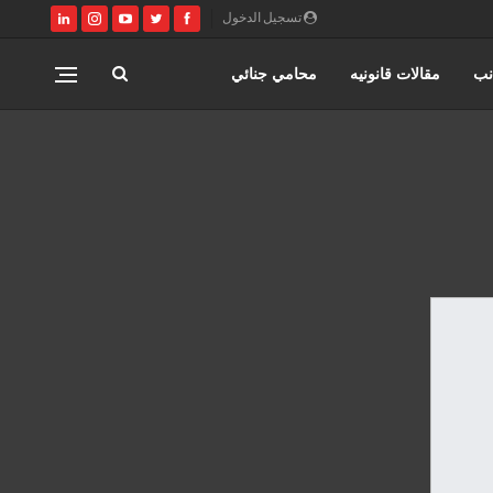
تسجيل الدخول
نب
مقالات قانونيه
محامي جنائي
اختصاصات مؤسسة حورس للمحاماه
المنتدى القانوني