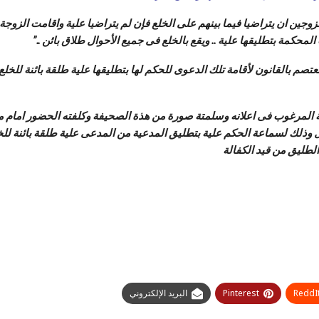
قم 20 من القانون رقم 1 لسنة 2000 تنص على ” للزوجين ان يتراضيا فيما بينهم على الخلع فإن لم يتراض
حكمة بتطليقها علية .. ويقع بالخلع فى جميع الأحوال طلاق بائن ..”
لأقامة تلك الدعوى للحكم لها بتطليقها علية طلقة بائنة للخلع عملا بنص المادة 20 من ال
 المرغوب فى اعلانه وسلمتة صورة من هذة الصحيفة وكلفته الحضور امام محكم
لطليق من قيد الكفالة
ReddI
Pinterest
البريد الإلكتروني