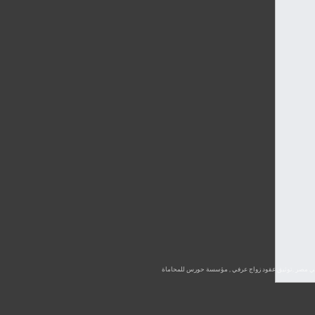
ب في مصر ,توثيق عقود زواج عرفي , مؤسسة حورس للمحاماة