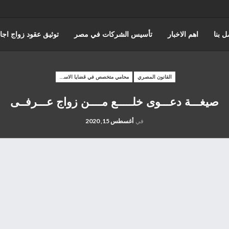
ل بنا
اهم الاخبار
تأسيس الشركات في مصر
توثيق عقود زواج اجا
عن حورس للمحاماة
كتابة وتوثيق عقود زواج عرفي
قضايا الضرايب
القانون المصري
محامي متخصص في قضايا الاسره
صيغـــة دعـــوى خلـــــع مــــن زواج عـــرفــى
ه والقضاء الاداري
القانون المصري
محامي مدني
قضايا الجمارك
في
أغسطس 15, 2020