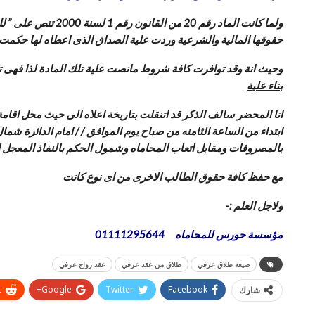
ولما كانت الماد ر
حقوقها المالية والشرعية وردت علية الصداق الذى اعطاه لها حكمت الم
وحيث انة وقد توافرت كافة شروط مانصت علية تلك المادة لذا فهى تعتصم بالقانون 
بناء علية
انا المحضر سالف الذكر قد اتنقلت بتاريخة اعلاه الى حيث محل اقامة
بالمصروفات ومقابل اتعاب المحاماه وشمول الحكم بالنفاذ المعجل ا
مع حفظ كافة حقوق الطالب الاخرى من اى نوع كانت
ولاجل العلم :-
مؤسسة حورس للمحاماه 01111295644
صيغة طلاق عرفي
طلاق من عقد عرفي
عقد زواج عرفي
t
Google+
Twitter
Facebook
شارك