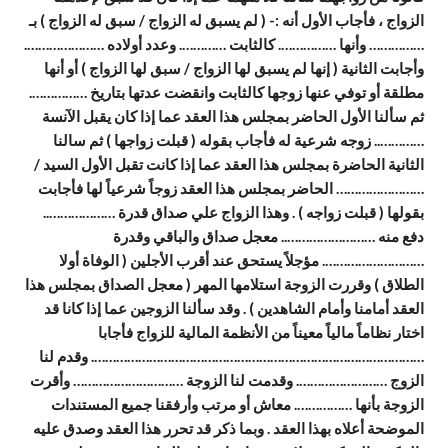
الزواج ، فأجاب الأول أنه :- ( لم يسبق له الزواج / سبق له الزواج ) بـ
…………… وأنها ……………. كالثابت …………. وعدد أولاده ………………….
وأجابت الثانية ( إنها لم يسبق لها الزواج / سبق لها الزواج ) أو أنها
مطلقة أو توفي عنها زوجها كالثابت وانقضت عدتها بتاريخ …………….
ثم سألنا الأول الحاضر بمجلس هذا العقد عما إذا كان يقبل الآنسة
………….. زوجه شرعية له فأجاب بقوله ( قبلت زواجها ) ثم سالنا
الثانية الحاضرة بمجلس هذا العقد عما إذا كانت تقبل الأول السيد /
…………………… الحاضر بمجلس هذا العقد زوجاً شرعياً لها فأجابت
بقولها ( قبلت زواجه ) . وهذا الزواج علي صداق قدرة ………………..
دفع منه …………………….. معجل صداق والباقي وقدرة
………………………. مؤجلاً يستحق عند أقرب الأجلين ( الوفاة أولا
الطلاق ) وقررت الزوجة استلامها المهر ( معجل الصداق بمجلس هذا
العقد أمامنا وأمام الشاهدين ) . وقد سألنا الزوجين عما إذا كانا قد
اختار نظاماً مالياً معيناً من الأنظمة المالية للزواج فأجابا
………………………………………………………………………………. وقدم لنا
الزوج ……………………. وقدمت لنا الزوجة ………………………… وأقرت
الزوجة بأنها ……………. معاش أو مرتب وأرفقنا جميع المستندات
الموضحة أعلاه بهذا العقد . وبما ذكر قد تحرر هذا العقد وصدق عليه