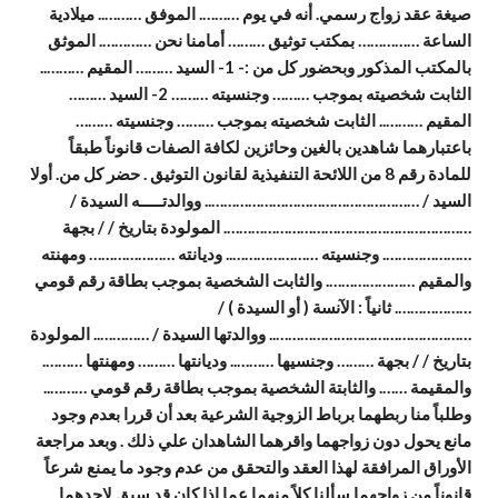
صيغة عقد زواج رسمي. أنه في يوم ………. الموفق ……….. ميلادية
الساعة …………… بمكتب توثيق ……… أمامنا نحن …………. الموثق
بالمكتب المذكور وبحضور كل من :- 1- السيد ……… المقيم ………..
الثابت شخصيته بموجب ……… وجنسيته ……… 2- السيد ………
المقيم ……….. الثابت شخصيته بموجب ……… وجنسيته ………
باعتبارهما شاهدين بالغين وحائزين لكافة الصفات قانوناً طبقاً
للمادة رقم 8 من اللائحة التنفيذية لقانون التوثيق . حضر كل من. أولا
السيد / …………………………………………….. ووالدتـــــه السيدة /
……………………………………………………. المولودة بتاريخ / / بجهة
…………………. وجنسيته ………………….. وديانته ………………… ومهنته
والمقيم …………………. والثابت الشخصية بموجب بطاقة رقم قومي
………………. ثانياً : الآنسة ( أو السيدة ) /
………………………………………….. ووالدتها السيدة / ………….. المولودة
بتاريخ / / بجهة ……… وجنسيها ……….. وديانتها ……… ومهنتها ……….
والمقيمة ……. والثابتة الشخصية بموجب بطاقة رقم قومي ………..
وطلباً منا ربطهما برباط الزوجية الشرعية بعد أن قررا بعدم وجود
مانع يحول دون زواجهما واقرهما الشاهدان علي ذلك . وبعد مراجعة
الأوراق المرافقة لهذا العقد والتحقق من عدم وجود ما يمنع شرعاً
قانوناً من زواجهما سألنا كلاً منهما عما إذا كان قد سبق لإحدهما