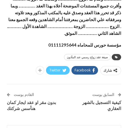
وأقرت جميع المستندات الموضحة أعلاه بهذا العقد ……………. وبما
ذكر قد تحرر هذا العقد وصدق عليه بالمكتب المذكور وبعد تلاوته
ومرفقاته علي الحاضرين بمعرفتنا أمام الشاهدين وقعه الجميع معنا
. الزوج …………………. الزوجة …………………… الشاهدة الأول …………..
الشاهد الثاني ……………… الموثق.
مؤسسة حورس للمحاماه 01111295644
صيغة عقد زواج رسمي عند المأذون
Twitter
Facebook
شارك
السابق بوست
القادم بوست
كيفية التسجيل بالشهر
بدون مقر او عقد ايجار كمان
العقاري
هنأسس شركتك