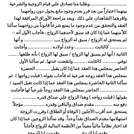
…………………………… وطلبا منا تصادق علي قيام الزوجية والشرعية
بينهما اعتباراً من بعد قرر بعدم وجود مانع يحول دون زواجهما
واقرهما الشاهدان علي ذلك . وبعد مراجعة الأوراق المرافقة لهذا
العقد والتحقق من عدم وجود ما يمنع شرعاً قانوناً من زواجهما سألنا
كلاً منهما عما إذا كان قد سبق لأحدهما الزواج ، فأجاب الأول أنه :-
لم يستحق له الزواج / سبق له الزواج بــــ ……………………… و أنها
……………. كالثابت ……………… وعدد أولاده …………………. وأجابت
الثانية ( أنها لم يسبق لها الزواج / سبق لها الزواج ) بأنه طلقها ………
توفي …………. كالثابت ………… وانقضت عدتها . ثم سألنا الأول
الحاضر بمجلس هذا العقد عما إذا كان يقبل …………. الحضرة
بمجلس هذا العقد زوجه شرعية له فأجاب بقوله ( قبلت زواجها ) . ثم
سألنا الثانية الحاضرة بمجلس هذا العقد عما إذا كانت تقبل السيد /
……………………. الحاضر بمجلس هذا العقد زوجاً شرعياً لها فأجابت
بقولها ( قبلت زواجه ) وهذا الزواج علي صداق قدره …………………
دفع منه ……………. مقدم صداق والباقي وقدره ………………. مؤجلاً
يستحق عند أقرب الأجلين ( الوفاة أو الطلاق ) وقررت الزوجة
استهلامها مقدم الصداق نقداً وعداً . وقد سألنا الزوجين عما إذا كان
قد اختار نظاماً مالياً معيناً من الأنظمة المالية للزواج فأجاباً
…………….. وقدم لنا الزوج ………………. وقدمت لنا الزوجة …………