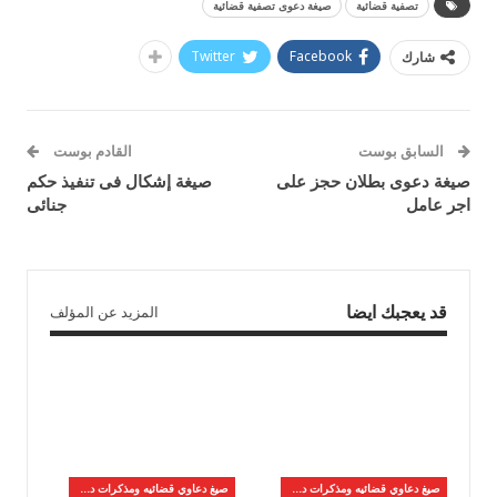
تصفية قضائية
صيغة دعوى تصفية قضائية
Twitter
Facebook
شارك
السابق بوست
القادم بوست
صيغة دعوى بطلان حجز على
صيغة إشكال فى تنفيذ حكم
اجر عامل
جنائى
قد يعجبك ايضا
المزيد عن المؤلف
صيغ دعاوي قضائيه ومذكرات دفاع
صيغ دعاوي قضائيه ومذكرات دفاع