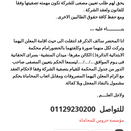
يحق لهم طلب تعيين مصفى للشركة تكون مهمته تصفيتها وفقا
للقانون ولعقد الشركة
.
ومع حفظ كافة حقوق الطالبين الاخرى
.
بنــــــــــــاء عليه ،،،
انا المحضر سالف الذكر قد انتقلت الى حيث اقامة المعلن اليهما
وتركت لكل منهما صورة وكلفتهما بالحضورامام محكمة
الابتدائية الدائرة( ) الكائن مقرها- ميدان المنشية- بسراى الحقانية
فى يـوم الموافق …/ …/ ….ليسمعا الحكم بتعيين المصفى صاحب
الدور من جدول المحكمة للقيام بتصفية الشركة وفقا لاحكام العقد
مع الزام المعلن اليهما المصروفات ومقابل اتعاب المحاماة بحكم
مشمول بالنفاذ المعجل وبلا كفالة
.
ولاجل العلــــم
,
للتواصل 01129230200
مؤسسة حروس للمحاماة