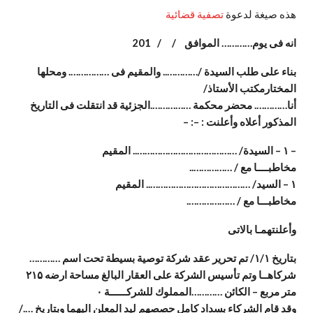
هذه صيغة لدعوة
تصفية قضائية
انه فى يوم………… الموافق
/ / 201
بناء على طلب السيدة
/…………..
والمقيم فى ……………. ومحلها
المختارمكتب الأستاذ/
أنا…………. محضر محكمة
…………….
الجزئية قد انتقلت فى التاريخ
المذكور أعلاه وأعلنت
: –: –
–
۱
–
السيدة/ ………………………………….. المقيم
مخاطبــــا مع
/ ……………..
۱
–
السيد/ ………………………………….. المقيم
مخاطبـــا مع
/ ……………….
وأعلنتهمـا بالاتى
بتاريخ
۱/۱
/
تم تحرير عقد شركة توصية بسيطة تحت اسم …………
شركاهــا وتم تأسيس الشركة على العقار البالغ مساحة ارضه
۲۱۵
متر مربع – الكائن
…………
المملوك للشركــــــة
۰
وقد قام الشركاء بسداد كامل حصصهم ليد المعلن اليهما وبتاريخ …./