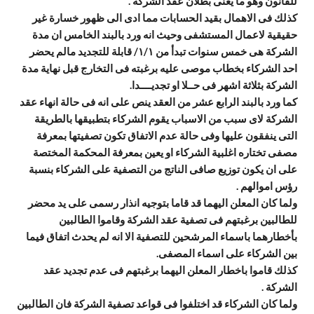
للقانون وهو ما يعنى بطلان عقد الشركة
.
كذلك فى الاهمال بقيد الحسابات مما ادى الى ظهور خسارة غير
حقيقية لاعمال المستشفى وحيث انه ورد بالبند الخامس ان مدة
الشركة هى خمس سنوات تبدأ من
۱/۱
/
قابلة للتجديد مالم يحضر
احد الشركاء بخطاب موصى عليه برغبته فى التخارج قبل نهاية مدة
الشركة بثلاثة اشهر فى حــلا او تجديــــدا
.
كما ورد بالبند الرابع عشر من العقد ينص على انه فى حالة انهاء عقد
الشركة لاى سبب من الاسباب يقوم الشركاء بتطبيقها بالطريقة
التى ينفقون عليها وفى حالة عدم الاتفاق تكون تصفيتها بمعرفة
مصفى تختاره اغلبية الشركاء او يعين بمعرفة المحكمة المختصة
على ان يكون توزيع صافى الناتج من التصفية على الشركاء بنسبة
رؤس اموالهم
.
ولما كان المعلن اليهما قد قاما بتوجيه انذار رسمى على يد محضر
للطالبين برغبتهم فى تصفية عقد الشركة وقاموا الطالبين
بأخطارهما باسماء المرشحين للتصفية الا انه لم يحدث اتفاق فيما
بين الشركاء على اسماء المصفى
.
كذلك قاموا باخطار المعلن اليهما برغبتهم فى عدم تجديد عقد
الشركة
.
ولما كان الشركاء قد اختلفوا فى قواعد تصفية الشركة فان الطالبين