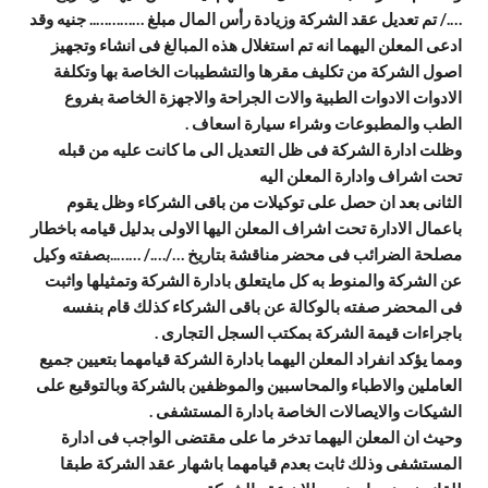
…./ تم تعديل عقد الشركة وزيادة رأس المال مبلغ ………….. جنيه وقد
ادعى المعلن اليهما انه تم استغلال هذه المبالغ فى انشاء وتجهيز
اصول الشركة من تكليف مقرها والتشطيبات الخاصة بها وتكلفة
الادوات الادوات الطبية والات الجراحة والاجهزة الخاصة بفروع
الطب والمطبوعات وشراء سيارة اسعاف
.
وظلت ادارة الشركة فى ظل التعديل الى ما كانت عليه من قبله
تحت اشراف وادارة المعلن اليه
الثانى بعد ان حصل على توكيلات من باقى الشركاء وظل يقوم
باعمال الادارة تحت اشراف المعلن اليها الاولى بدليل قيامه باخطار
مصلحة الضرائب فى محضر مناقشة بتاريخ …/…./ ……..بصفته وكيل
عن الشركة والمنوط به كل مايتعلق بادارة الشركة وتمثيلها واثبت
فى المحضر صفته بالوكالة عن باقى الشركاء كذلك قام بنفسه
باجراءات قيمة الشركة بمكتب السجل التجارى
.
ومما يؤكد انفراد المعلن اليهما بادارة الشركة قيامهما بتعيين جميع
العاملين والاطباء والمحاسبين والموظفين بالشركة وبالتوقيع على
الشيكات والايصالات الخاصة بادارة المستشفى
.
وحيث ان المعلن اليهما تدخر ما على مقتضى الواجب فى ادارة
المستشفى وذلك ثابت بعدم قيامهما باشهار عقد الشركة طبقا