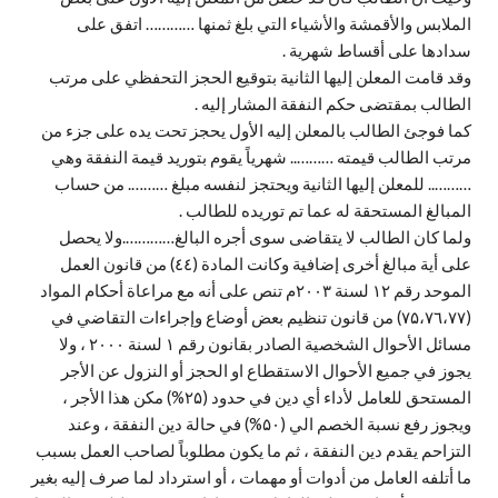
الملابس والأقمشة والأشياء التي بلغ ثمنها ………… اتفق على
سدادها على أقساط شهرية .
وقد قامت المعلن إليها الثانية بتوقيع الحجز التحفظي على مرتب
الطالب بمقتضى حكم النفقة المشار إليه .
كما فوجئ الطالب بالمعلن إليه الأول يحجز تحت يده على جزء من
مرتب الطالب قيمته ……….. شهرياً يقوم بتوريد قيمة النفقة وهي
……….. للمعلن إليها الثانية ويحتجز لنفسه مبلغ ………. من حساب
المبالغ المستحقة له عما تم توريده للطالب .
ولما كان الطالب لا يتقاضى سوى أجره البالغ………….ولا يحصل
على أية مبالغ أخرى إضافية وكانت المادة (٤٤) من قانون العمل
الموحد رقم ۱۲ لسنة ۲۰۰۳م تنص على أنه مع مراعاة أحكام المواد
(۷۵،۷٦،۷۷) من قانون تنظيم بعض أوضاع وإجراءات التقاضي في
مسائل الأحوال الشخصية الصادر بقانون رقم ۱ لسنة ۲۰۰۰ ، ولا
يجوز في جميع الأحوال الاستقطاع او الحجز أو النزول عن الأجر
المستحق للعامل لأداء أي دين في حدود (۲۵%) مكن هذا الأجر ،
ويجوز رفع نسبة الخصم الي (۵۰%) في حالة دين النفقة ، وعند
التزاحم يقدم دين النفقة ، ثم ما يكون مطلوباً لصاحب العمل بسبب
ما أتلفه العامل من أدوات أو مهمات ، أو استرداد لما صرف إليه بغير