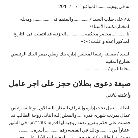
انه فى يوم………… الموافق / / 201
بناء على طلب السيد /………….. والمقيم فى ……………. ومحله
المختارمكتب الأستاذ/
أنا…………. محضر محكمة …………….الجزئية قد انتقلت فى التاريخ
المذكور أعلاه وأعلنت : –: –
السيد / بصفته رئيسا لمجلس إدارة بنك ويعلن بمقر البنك الرئيسي
بشارع المقيم
مخاطبا مع / …………………
صيغة دعوى بطلان حجز على اجر عامل
وأعلنته بالاتي
الطالب بعمل تحت إدارة وإشراف المعلن إليه الأول بوظيفة رئيس
عمال بمرتب شهري قدره ….. والمعلن إليه الثاني زوجة الطالب قد
حصلت على حكم بتقرير نفقة زوجية لها قدرها &#۸۲۱۲;- في الشهر
اعتباراً من ………. وذلك في القضية رقم ………… أسرة ……….. .
وحيث أن الطالب كان قد حصل من المعلن إليه الأول على بعض