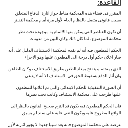
القاعدة:
المقرر فى قضاء هذه المحكمة مناط جواز اثارة الدفاع المتعلق
بسبب قانونى متصل بالنظام العام لأول مرة أمام محكمة النقض
أن تكون العناصر التى يمكن منها الالمام به موجودة تحت نظر
محكمة الموضوع . لما كان ذلك وكان البين من مدونات
الحكم المطعون فيه أنه لم يقدم لمحكمة الاستئناف الدليل على أنه
صار اعلان حكم أول درجة الى المطعون عليها وهو الاجراء
الذي بمقتضاه ينفتح ميعاد الطعن بطريق الاستئناف ، وكان الطاعن
وان أثار الدفع بسقوط الحق فى الاستئناف الا أنه لا يدعى
أن الصورة التنفيذية للحكم الابتدائي والتى تم اعلانها للمطعون
عليها طرحت على محكمة الاستئناف وكانت تحت بصرها
فان الحكم المطعون فيه يكون قد التزم صحيح القانون بالنظر الى
الواقع المطروح عليه ويكون النعى عليه على سند لم يسبق
عرضه على محكمة الموضوع فانه يعد سببا جديدا لا يجوز اثارته لأول