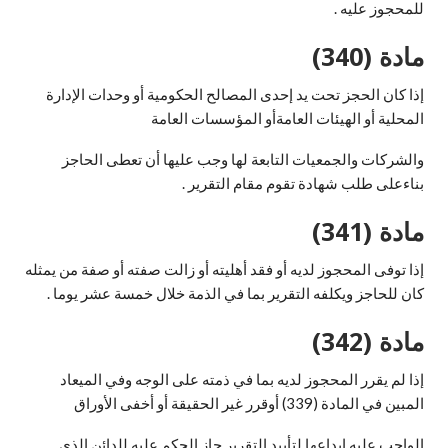
للمحجوز عليه .
مادة (340)
إذا كان الحجز تحت يد إحدى المصالح الحكومية أو وحدات الإدارة
المحلية أو الهيئات العامةأو المؤسسات العامة
والشركات والجمعيات التابعة لها وجب عليها أن تعطى الحاجز
بناءعلى طلب شهادة تقوم مقام التقرير .
مادة (341)
إذا توفى المحجوز لديه أو فقد أهليته أو زالت صفته أو صفة من يمثله
كان للحاجز ويكلفه التقرير بما في الذمة خلال خمسة عشر يوما .
مادة (342)
إذا لم يقرر المحجوز لديه بما في ذمته على الوجه وفي الميعاد
المبين في المادة (339) أوقرر غير الحقيقة أو أخفى الأوراق
الواجب عليه إيداعها لتأييد التقرير جاز الحكم عليه للدائن الذي