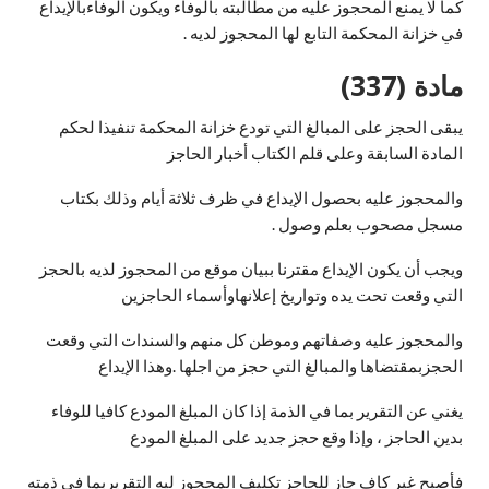
كما لا يمنع المحجوز عليه من مطالبته بالوفاء ويكون الوفاءبالإيداع
في خزانة المحكمة التابع لها المحجوز لديه .
مادة (337)
يبقى الحجز على المبالغ التي تودع خزانة المحكمة تنفيذا لحكم
المادة السابقة وعلى قلم الكتاب أخبار الحاجز
والمحجوز عليه بحصول الإيداع في ظرف ثلاثة أيام وذلك بكتاب
مسجل مصحوب بعلم وصول .
ويجب أن يكون الإيداع مقترنا ببيان موقع من المحجوز لديه بالحجز
التي وقعت تحت يده وتواريخ إعلانهاوأسماء الحاجزين
والمحجوز عليه وصفاتهم وموطن كل منهم والسندات التي وقعت
الحجزبمقتضاها والمبالغ التي حجز من اجلها .وهذا الإيداع
يغني عن التقرير بما في الذمة إذا كان المبلغ المودع كافيا للوفاء
بدين الحاجز ، وإذا وقع حجز جديد على المبلغ المودع
فأصبح غير كاف جاز للحاجز تكليف المحجوز ليه التقريربما في ذمته