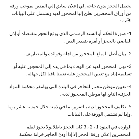
يحصل الحجز بدون حاجة إلي إعلان سابق إلي المدين بموجب ورقة
من أوراق المحضرين تعلن إليا لمحجوز لديه وتشتمل على البيانات
الآتية :
1- صورة الحكم أو السند الرسمي الذي يوقع الحجزبمقتضاه أو إذن
القاضي بالحجز أو أمره بتقدير الدين .
2- بيان أصل المبلغ المحجوز من اجله وفوائده والمصاريف .
3- نهى المحجوز لديه عن الوفاء بما في يده إلي المحجوز عليه أو
تسليمه إياه مع تعيين المحجوز عليه تعيينا نافيا لكل جهالة .
4- تعيين موطن مختار للحاجز في البلدة التي بهامقر محكمة المواد
الجزئية التابع لها موطن المحجوز لديه .
5- تكليف المحجوز لديه بالتقرير بما في ذمته خلال خمسة عشر يوما
.وإذا لم تشتمل الورقةعلى البيانات
الواردة في البنود 1 ، 2 ، 3 كان الحجز باطلا .ولا يجوز لقلم
المحضرين إعلان ورقة الحجز إلا إذا أودع الحاجز خزانة محكمة