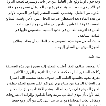
وجه حق ، أو ما وقع علي العامل من جزاءات ، ويشترط لصحة النزول
عن الأجر في حدود النسبة المقررة بهذه المادة أن تصدر به موافقة
مكتوبة من العامل ، وتحسب النسبة المشار إليها في الفقرة الأولي
من هذه المادة بعد استقطاع ضريبة الدخل علي الأجر ،وقيمة المبالغ
المستحقة وفقا لقوانين التأمين الإجتماعي ، وما يكون صاحب
العمل قد اقرضه للعامل في حدود النسبة المنصوص عليها في
المادة السابقة .
وحيث أنه في ضوء هذه النصوص يحق للطالب أن يطلب بطلان
الحجز الموقع من المعلن إليهما .
بناء عليه
أنا المحضر سالف الذكر أعلنت المعلن إليه بصورة من هذه الصحيفة
وكلفته الحضور أمام محكمة الابتدائية الدائرة أو الجزئية الكائن
مقرها بجهة بجلستها العلنية التي سوف تنعقد بمشيئة الله اعتبارا
من الساعة الثامنة من صباح يوم الموافق لكي يسمع الحكم ببطلان
الحجز الموقع على مرتب الطالب وعدم الاعتداد به وإلزام المعلن
إليه الأول بأن يؤدي للطالب مرتبه وفقاً للقانون وإلزامه المصروفات
ومقابل أتعاب المحاماة مع ما يترتب على ذلك من آثار ومع حفظ
كافة حقوق الطالب الأخرى.