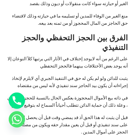
الغير أو حيازته سواء كانت منقولات أو ديون وذلك بقصد
منع الغير من الوفاء للمدين أو تسليمه ما في حيازته وذلك لاقتضاء
حق الحاجز من المال المحجوز أو من ثمنه بعد بيعه.
الفرق بين الحجز التحفظي والحجز
التنفيذي
على الرغم من أنه لايوجد إختلاف في الأثار التي يرتبها كلآ النوعان إلا
أنه يوجد بعض الأختلافات بينهما فالحجز التحفظي
يثبت للدائن ولو لم يكن له حق في التنفيذ الجبري أي لايلزم لإتخاذ
إجراءاته أن يكون بيد الحاجز سند تنفيذي لأنه ليس من مقتضاه
في ذاته بيع الأموال المحجوزة بعكس الحال بالنسبة للحجز التنفيذي
، وعلة ذلك أن حماية الدائن تتطلب أحياناٌ السماح له بتوقيع الحجز
قبل أن يثبت له هذا الحق أذ قد يمضي وقت قبل أن يحصل الدائن
على سند تنفيذي أو قبل أن يعين مقدار حقه ويكون من مصلحته
الحجز على أموال المدين .