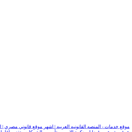
موقع خدمات - المنصه القانونيه العربيه | اشهر موقع قانوني مصري | 