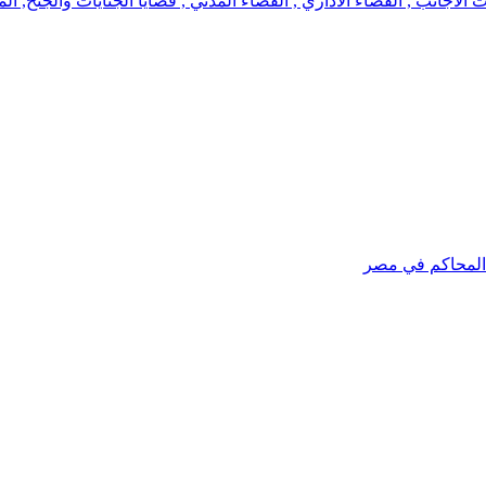
جانب , القضاء الاداري , القضاء المدني , قضايا الجنايات والجنح, الم
 المحاكم في مصر