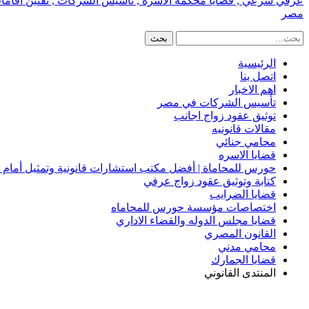
عرفي شرعي , قضايا محكمة الاسره , تأسيس الشركات , تقنين اقامات الا
مصر
الرئيسية
اتصل بنا
اهم الاخبار
تأسيس الشركات في مصر
توثيق عقود زواج اجانب
مقالات قانونيه
محامي جنائي
قضايا الاسره
حورس للمحاماة | أفضل مكتب استشارات قانونية وتمثيل أمام
كتابة وتوثيق عقود زواج عرفي
قضايا الضرايب
اختصاصات مؤسسة حورس للمحاماه
قضايا مجلس الدوله والقضاء الاداري
القانون المصري
محامي مدني
قضايا الجمارك
المنتدى القانوني