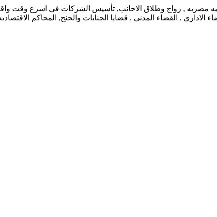
نيه مصريه , زواج وطلاق الاجانب, تأسيس الشركات في اسرع وقت واقل ت
 الاداري , القضاء المدني , قضايا الجنايات والجنح, المحاكم الاقتصاد