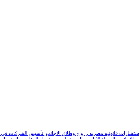
استشارات قانونيه مصريه , زواج وطلاق الاجانب, تأسيس الشركات في اسر