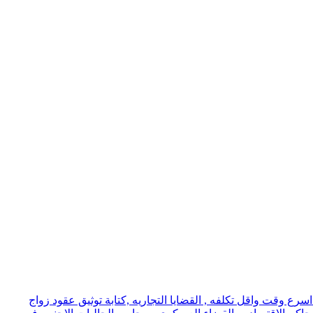
ع وقت واقل تكلفه , القضايا التجاريه ,كتابة توثيق عقود زواج