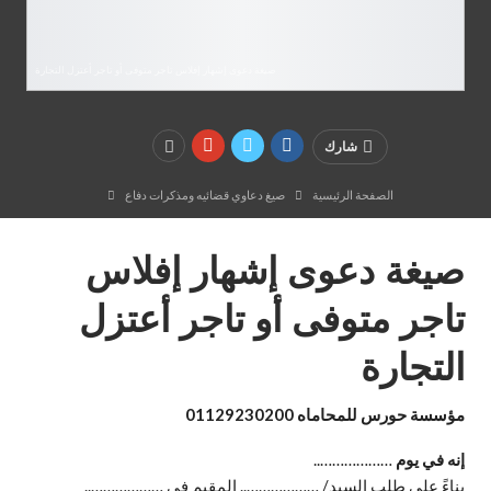
صيغة دعوى إشهار إفلاس تاجر متوفى أو تاجر أعتزل التجارة
شارك
الصفحة الرئيسية
صيغ دعاوي قضائيه ومذكرات دفاع
صيغة دعوى إشهار إفلاس
تاجر متوفى أو تاجر أعتزل
التجارة
مؤسسة حورس للمحاماه 01129230200
إنه في يوم
………………..
بناءً على طلب السيد/ ……………….. المقيم في ………………..