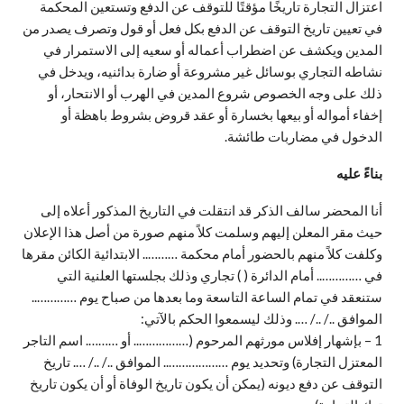
اعتزال التجارة تاريخًا مؤقتًا للتوقف عن الدفع وتستعين المحكمة
في تعيين تاريخ التوقف عن الدفع بكل فعل أو قول وتصرف يصدر من
المدين ويكشف عن اضطراب أعماله أو سعيه إلى الاستمرار في
نشاطه التجاري بوسائل غير مشروعة أو ضارة بدائنيه، ويدخل في
ذلك على وجه الخصوص شروع المدين في الهرب أو الانتحار، أو
إخفاء أمواله أو بيعها بخسارة أو عقد قروض بشروط باهظة أو
الدخول في مضاربات طائشة.
بناءً عليه
أنا المحضر سالف الذكر قد انتقلت في التاريخ المذكور أعلاه إلى
حيث مقر المعلن إليهم وسلمت كلاً منهم صورة من أصل هذا الإعلان
وكلفت كلاً منهم بالحضور أمام محكمة ……….. الابتدائية الكائن مقرها
في ………….. أمام الدائرة ( ) تجاري وذلك بجلستها العلنية التي
ستنعقد في تمام الساعة التاسعة وما بعدها من صباح يوم …………..
الموافق ../ ../ …. وذلك ليسمعوا الحكم بالآتي:
1 – بإشهار إفلاس مورثهم المرحوم (…………….. أو ………. اسم التاجر
المعتزل التجارة) وتحديد يوم ……………….. الموافق ../ ../ …. تاريخ
التوقف عن دفع ديونه (يمكن أن يكون تاريخ الوفاة أو أن يكون تاريخ