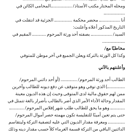
ومحله المختار مكتب الأستاذ/ ………………..المحامى الكائن في
………………..
أنا ……………….. محضر محكمة …………….. الجزئية قد انتقلت في
التاريخ المذكور أعلاه وأعلنت:
السيد/ ……………….. بصفته أحد ورثة المرحوم …………. المقيم في
…………………
مخاطبًا مع/
وكذا كل الورثة بالتركة ويعلن الجميع في آخر موطن للمتوفي
وأعلنتهم بالآتي
الطالب أحد ورثة المرحوم/ …………… (أو أحد دائني المرحوم/
……………..) الذي توفي وهو متوقف عن دفع ديونه للطالب وآخرين
ممن لهم حقوق مالية لدى المتوفى وحيث إن هذه الديون معينة
المقدار وحالة الأداء الأمر الذي أضر بالطالب بأضرار بالغة تتمثل في
………….. وهو ما يحق للطالب طلب شهر إفلاس المرحوم/ …………..
حتى يتم تعين أمينًا للتفليسة تكون مهمته حصر أموال المرحوم/
……………. ومعرفة مقدار الديون التي عليه لتصفية التركة وليتقاسم
الدائنين الباقي من التركة قسمة الغرماء كلاً حسب مقدار دينه وذلك