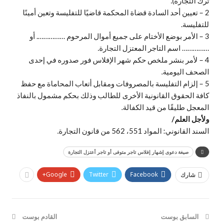
ترك التجارة).
2 – تعيين أحد السادة قضاة المحكمة قاضيًا للتفليسة وتعين أمينًا
للتفليسة.
3 – الأمر بوضع الأختام على جميع أموال المرحوم ……………. أو
…………… اسم التاجر المعتزل التجارة.
4 – لأمر بنشر ملخص حكم شهر الإفلاس فور صدوره في إحدى
الصحف اليومية.
5 – إلزام التفليسة بالمصروفات ومقابل أتعاب المحاماة مع حفظ
كافة الحقوق القانونية الأخرى للطالب وذلك بحكم مشمول بالنفاذ
المعجل طليقًا من قيد الكفالة.
ولأجل العلم/
السند القانوني: المواد 551، 562 من قانون التجارة.
صيغة دعوى إشهار إفلاس تاجر متوفى أو تاجر أعتزل التجارة
Google+
Twitter
Facebook
شارك
السابق بوست
القادم بوست