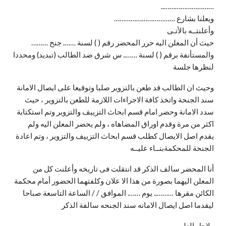
………………………..
ويعلنا بشارع ……………………………
وأعلنتــه بالأتـى
حيث أن المعلن اليه حرر المحضر رقم ( ) لسنة ……. جنح ………
والمستأنفة برقم ( ) لسنة …….. س شرق ضد الطالب (تبديد) ومحددا
لنظرها جلسة
وحيث ان الطالب قد طعن بالتزوير صلبا وتوقيعا على ايصال الامانة
سند الجنحة واتخذ كافة الاجراءات اللازمة للطعن بالتزوير ، حيث
سدد الامانة وحضر امام قسم ابحاث التزييف والتزوير وتم استكتابة
اكثر من مرة وقدم اوراق المضاهاه ، ولم يحضر المعلن اليه ولم
يقدم اصل الايصال كطلب قسم ابحاث التزييف والتزوير ، وتم اعادة
الجنحة للمحكمةبنــاء عليــه
أنا المحضر سالف الذكر قد انتقلت فى تاريخه وأعلنت كل من
المعلن اليهما بصورة من هذا الا علان وكلفتهما الحضور أمام محكمة
الكائن مقرها ……….. يوم ……. الموافق / / الساعة التاسعة صباحا
ليقدما اصل ايصال الامانه سند الجنحه سالفة الذكر
ولاجل العلم،