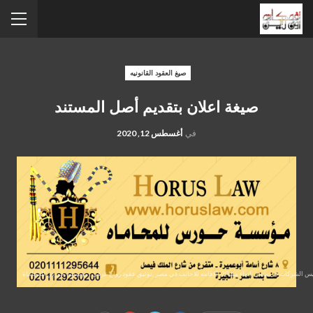
صيغ العقود القانونيه
صيغة اعلان بتقديم أصل المستند
في
أغسطس 12, 2020
سيس الشركات في مصر , إنهاء مشاكل الاقامه للاجانب في مصر ,توثيق عقود زواج عرفي , مؤسسة حورس للمحاماة