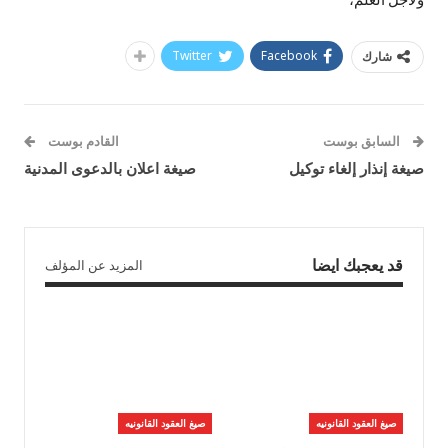
Twitter
Facebook
شارك
السابق بوست
القادم بوست
صيغة إنذار إلغاء توكيل
صيغة اعلان بالدعوى المدنية
قد يعجبك ايضا
المزيد عن المؤلف
صيغ العقود القانونيه
صيغ العقود القانونيه