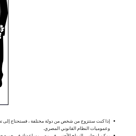
إذا كنت ستتزوج من شخص من دولة مختلفة ، فستحتاج إلى ت
وعموميات النظام القانوني المصري.
يمكن لمحامي الزواج الأجنبي في مصر مساعدتك في جميع جوان