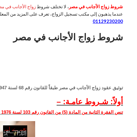
شروط زواج الأجانب في مصر
، لا تختلف شروط
زواج الأجانب في م
عندما يذهبون إلى مكتب تسجيل الزواج، تعرف على المزيد من الم
01129230200
شروط زواج الأجانب في مصر
توثيق عقود زواج الأجانب في مصر طبقاً للقانون رقم ‏68‏ لسنة ‏1947م والمعدل بالقانون رقم 103 لسنة 1976م.
أولاً: شـروط عامـة: –
تنص الفقرة الثانية من المادة (5) من القانون رقم 103 لسنة 1976 م أنه يشترط في توثيق زواج الأجانب الاتي: –