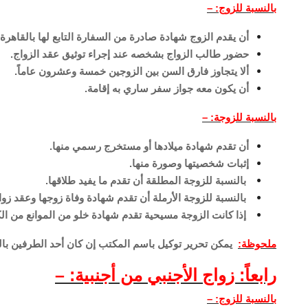
بالنسبة للزوج: –
أن يقدم الزوج شهادة صادرة من السفارة التابع لها بالقاهرة
حضور طالب الزواج بشخصه عند إجراء توثيق عقد الزواج.
ألا يتجاوز فارق السن بين الزوجين خمسة وعشرون عاماً.
أن يكون معه جواز سفر ساري به إقامة.
بالنسبة للزوجة: –
أن تقدم شهادة ميلادها أو مستخرج رسمي منها.
إثبات شخصيتها وصورة منها.
بالنسبة للزوجة المطلقة أن تقدم ما يفيد طلاقها.
بالنسبة للزوجة الأرملة أن تقدم شهادة وفاة زوجها وعقد زوا
إذا كانت الزوجة مسيحية تقدم شهادة خلو من الموانع من الكن
ملحوظة:
يمكن تحرير توكيل باسم المكتب إن كان أحد الطرفين بال
رابعاً: زواج الأجنبي من أجنبية: –
بالنسبة للزوج: –