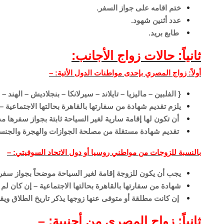
ختم اقامه على جواز السفر.
عدد أثنين شهود.
طابع بريد.
ثانياً: حالات زواج الأجانب:
أولاً: زواج المصري بإحدى مواطنات الدول الأتية: –
{ الفلبين – ماليزيا – تايلاند – سيرلانكا – بنجلاديش – الهند –
يلزم تقديم شهادة من سفارتها بالقاهرة بحالتها الاجتماعية –
أن تكون لها إقامة سارية لغير السياحة ثابتة بجواز سفرها مدة لا ت
تقديم شهادة مستقلة من مصلحة الجوازات والهجرة والجنسية تفي
بالنسبة للزوجات من مواطني روسيا أو دول الاتحاد السوفيتي: –
يجب أن يكون للزوجة إقامة لغير السياحة موضحاً بجواز سفره
شهادة من سفارتها بالقاهرة بحالتها الاجتماعية – إن كان لم
إن كانت مطلقة أو متوفى عنها زوجها يذكر تاريخ الطلاق ويقدم
ثانياً: زواج المصري من أجنبية: –