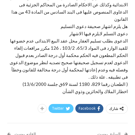
الابتدائية وكذلك عن الاحكام الصادرة من المحاكم الجزئية فى
الدعاوى المنصوص عليها فى البند السادس من المادة 43 من هذا
القانون
هل يلزم اشهار صحيفة دعوى التسليم
دعوى التسلم لايلزم فيها الاشهار
الدعوى بطلب تسليم العقار محل عقد البيع الابتدائى عدم خضوعها
للقيد الوارد فى المواد 65/3، 103/2 ، 126 مكرر مرافعات إلغاء
الحكم المطعون فيه الحكم محكمة أول درجة الصادر بعدم قبول
الدعوى لعدم تسجيل صحيفتها صحيح تصديه لنظر موضوع الدعوى
وفصله فيه وعدم إعادتها لمحكمة أول درجة مخالفة للقانون وخطأ
فى تطبيقه . علة ذلك .
( الطعنان رقما 829، 1180 لسنة 69ق جلسة 13/6/2000)
اخطار الملاك والحائزين وذوي الشأن
Twitter
Facebook
شارك
السابق بوست
القادم بوست