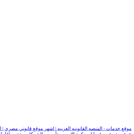
موقع خدمات - المنصه القانونيه العربيه | اشهر موقع قانوني مصري | 