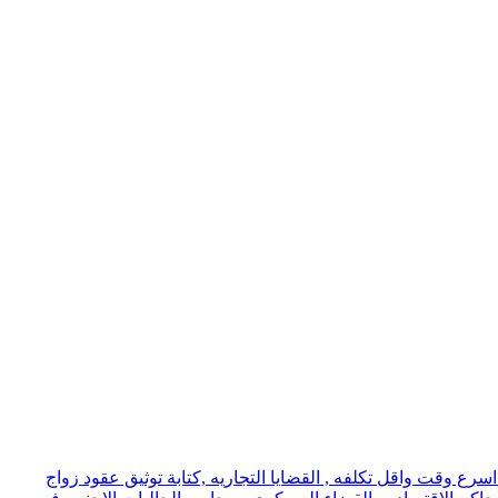
ع وقت واقل تكلفه , القضايا التجاريه ,كتابة توثيق عقود زواج