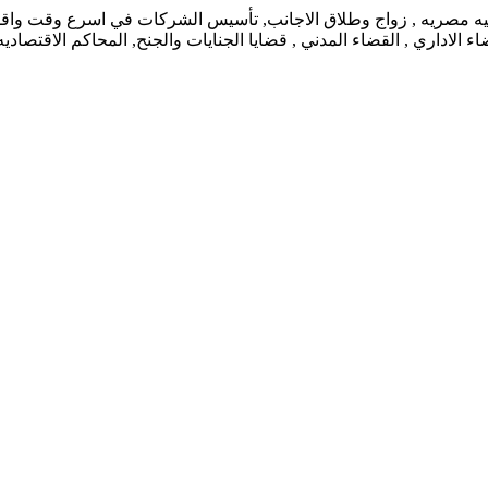
نيه مصريه , زواج وطلاق الاجانب, تأسيس الشركات في اسرع وقت واقل ت
 الاداري , القضاء المدني , قضايا الجنايات والجنح, المحاكم الاقتصاد