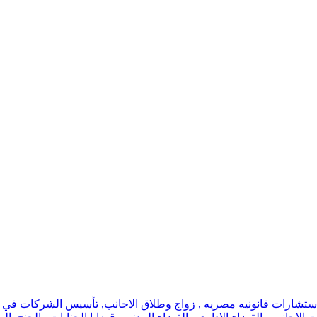
استشارات قانونيه مصريه , زواج وطلاق الاجانب, تأسيس الشركات في اسر