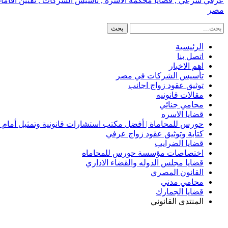
عرفي شرعي , قضايا محكمة الاسره , تأسيس الشركات , تقنين اقامات الا
مصر
الرئيسية
اتصل بنا
اهم الاخبار
تأسيس الشركات في مصر
توثيق عقود زواج اجانب
مقالات قانونيه
محامي جنائي
قضايا الاسره
حورس للمحاماة | أفضل مكتب استشارات قانونية وتمثيل أمام
كتابة وتوثيق عقود زواج عرفي
قضايا الضرايب
اختصاصات مؤسسة حورس للمحاماه
قضايا مجلس الدوله والقضاء الاداري
القانون المصري
محامي مدني
قضايا الجمارك
المنتدى القانوني