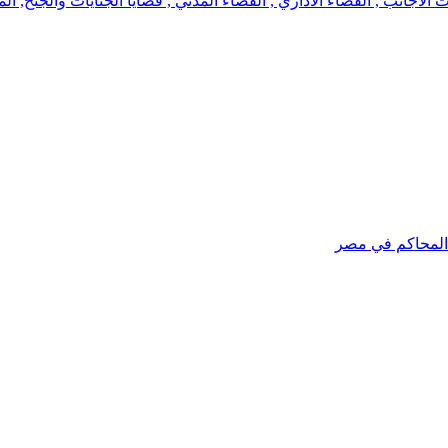
جانب , القضاء الاداري , القضاء المدني , قضايا الجنايات والجنح, الم
 المحاكم في مصر