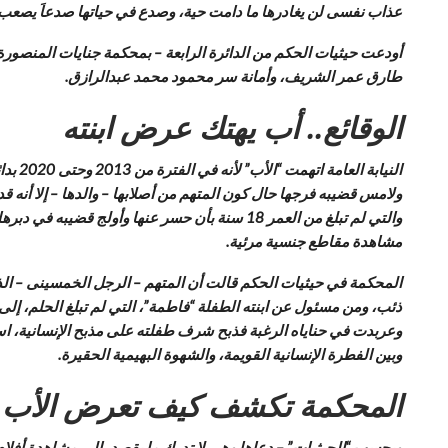
عذاب نفسى لن يغادرها ما دامت حية، وصدع في حياتها صدعاَ يصعب ر
أودعت حيثيات الحكم من الدائرة الرابعة – بمحكمة جنايات المنصور
طارق عمر الشريف، وأمانة سر محمود محمد عبدالرازق.
الوقائع.. أب يهتك عرض ابنته
ولامس قضيبه فرجها حال كون المتهم من أصلابها – والدها – إلا أنه ق
والتي لم تبلغ من العمر 18 سنة بأن حسر عنها و
مشاهدة مقاطع جنسية مرئية.
ذئب، ومن مسئول عن ابنته الطفلة “فاطمة”، التي لم تبلغ الحلم، إلى
وعربدت في حناياه الرغبة فذبح شرف طفلته على مذبح الإنسانية، است
وبين الفطرة الإنسانية القويمة، والشهوة البهيمية الحقيرة.
المحكمة تكشف كيف تعرض الأب لا
وبحسب “الحيثيات” – دعاها وهى لا تدرك ما يقصد، إلى مشاهدة أفلام 