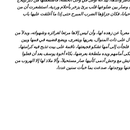
ثر، وصار بين ضلوعها قلب برئ يزخر بأحلام وردية، استشعرت أن من
يانا، فكان جزاؤها الضرب المبرح حتى إذا ما أغلقت عليها باب
باَ عن زهده لها، وأن ليس إلاها مرتعا لغرائزه وشهواته، وبدلاَ من
حال على ذات المنوال، يعريها ويتعرى، ويضع قضيبه في فمها وبين
لجأت إلى أمها تشكو فجيعتها، ناقمة على بيت تذبح فيه كرامتها،
بكى أمامهم ويده ملطخة بعرضها، بكاء أخوة يوسف بعد أن فعلوا
يش مع وحش آدمى كأبيها صار مستحيلاَ، وألا ملاذ لها إلا الهروب من
 عنها ووجدتها، صدعت بما خبأت سنين عددا.