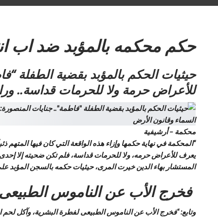
حكم محكمه بالمؤبد ضد اب ان
حيثيات الحكم بالمؤبد بقضية الطفلة “فا
للأعراض حرمة ولا للحرمات قداسة.. وراح يهتك عرض ابنته ذات الـ12
محكمة – أرشيفية
“المحكمة في نهاية حكمها وإزاء هذه الواقعة التي كان فيها المتهم 
يعرف للأعراض حرمه، ولا للحرمات قداسة، فلم تكن ضحيته إلا إحدى محا
المستشار بهاء الدين خيرت المرى، حيثيات حكمه بالسجن المؤبد على
فخرج الأب عن الناموس الطبيعى 
وتابع: “فخرج الأب عن الناموس الطبيعى لفطرة البشرية، وآكل لحم ا