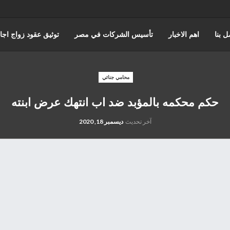
ل بنا
اهم الاخبار
تأسيس الشركات في مصر
توثيق عقود زواج اجا
حورس للمحاماة | أفضل مكتب استشارات قانونية وتمثيل أمام المحاكم في 
محامي جنائي
حكم محكمه بالمؤبد ضد اب انتهك عرض ابنته
اختصاصات مؤسسة حورس للمحاماه
قضايا مجلس الدوله والقضاء الادا
آخر تحديث
ديسمبر 18, 2020
المنتدى القانوني