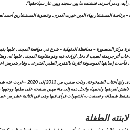
أبه، ودمر أسرته، فتشتت ما بين سجنه وبين عار سيلاحقها”.
ة – برئاسة المستشار بهاء الدين خيرت المرى، وعضوية المستشارين أحمد ل
د خاب أثر جريمته لسبب لا دخل لإرادته فيه وهو مقاومة المجنى عليها له، وه
أولج قضيبه في دبرها، فأحدث إصابتها الموصوفة اثارها بالتقرير الطبي الشرعى، وقام ب
المحكمة في حيثيات الحكم قالت أن المت
 ناهش لعرضها ولحمها، وانحل دمه إلى ماء مهين يسفحه على بطنها ووجهها وب
يقظ شيطانه وعصفت به الشهوات فرأى فيها وهى في الثانية عشر من عمرها أنث
بنته الطفلة
إباحية، طالبا منها ممارسة ما رأته من شذوذ وفجور معه، ففعلت المسكينة كأ