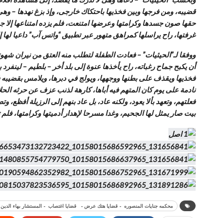
قضيبه، ومن فرجها وبين فخذيها باحتكاك خارجى، وإذ بزغ نهدها – وهى
حقها صون جسدها وكرامتها وعرضها امتنعت، فلم يزده امتناعها إلا جو
غرفتها، راح يراسلها كمراهق متهور عبر تطبيق “واتس آب” داعيا لها إل
ووفقا لـ”الحيثيات” – فعادت الطفلة لتطلب منه العتق من نيران شهوته،
أن يكبح جماح رغباته، راح يأخذها عنوة إلى بلد أخر – بلطيم – لينفر
فخذيها ويقذف على بطنها ووجهها، ويولج في دبرها، ويلامس بقضيبه فر
نادمة على يوم كان المتهم فيه أباها، كارهة لذنب عزف عن حرثه الحل
فعلتهم، وتعهد بألا يعود، ولكنه عاد، بل عاد بنهم إلى الرزيلة أفظع،
بيت صار يمثل لها الجحيم، وغدا مسرحا لإهدار أدميتها وكرامتها، ف
محكمه جنايات المنصوره - قضايا هتك عرض - قضايا اغتصاب - المستشار بهاء الدين خ