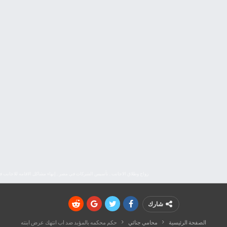
زواج وطلاق الاجانب , تأسيس الشركات في مصر , إنهاء مشاكل الاقامه للاجان
شارك
الصفحة الرئيسية
محامي جنائي
حكم محكمه بالمؤبد ضد اب انتهك عرض ابنته