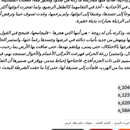
 في الأعدادية – أخذ في التقامهما كالطفل الرضيع، ولما تفجرت انوثتها أك
عاَ إلى جسدها، وشبقا إلى انوثتها، ولم يرحمها، وغدت تسوف حينا وترفض أح
ى الرذيلة بعبارات بذيئة حقيرة.
 وذكرته بأن له زوجة – هي أمها التي هجرها – فليجامعها، فتبجح في القول معر
د بها وينهش من جديد بأنياب دنائته في عرضها وجسدها رغماَ عنها، واستمر ال
جها بالاحتكاك، حتى يمنى، ويلتقم نهدها، حتى ضاقت بها الأرض بما رحبت، ف
ال، واستمرا زرعة الحرام، فهرعت الأم إلى الأعمام والأخوال تستنجد بهم، ف
 وتصميم على ذات الجرم أفدح، فاجتاحها إحباط مدمر، ووقر في ضميرها أن التعا
لم تجد بدا من الهرب، فلجأت إلى صديقة لها، حتى إذا ما حقت الشرطة للبحث
يرت المرى - النيابه العامه - حيثيات حكم هتك عرض