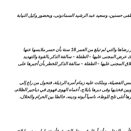
طفى حسنين، وسعيد عبد الرشيد السمادونى، وبحضور وكيل النيابة
النيابة العامة اتهمت “الأب” لأنه في الفترة من 2013 وحتى 2020 بدائرة مركز المنصورة – محافظة الدقهلية – شرع في مواقعة المجنى عليها بغير رضاها والتي لم تبلغ من العمر 18 سنة بأن حسر ملابسها عنها
تك عرض المجنى عليها – الطفلة – سالفة الذكر بالقوة والتهديد
تعريض اخلاق المجنى عليها – الطفلة – سالفة الذكر للخطر بأن أجبرها على
هم – الرجل الخمسينى – الذى ولج أعتاب الشيخوخة، وذات سنين، من 2013 إلى 2020 – غربت عنه شمس الفضيلة، وملكت عليه زمام أمره الرذيلة، فتحول من راع إلى
ين فخذيها وفى دبرها بايلاج، أعماه الهوى فهوى في دياجير الظلام،
ى تلح للوطء، ناسياَ أبوته ودينه، خالطا بين الحرام والحلال،
مر والدها، بيد أنه أوغل في وحل الخسة، فأستعملها من دبر بإيلاج