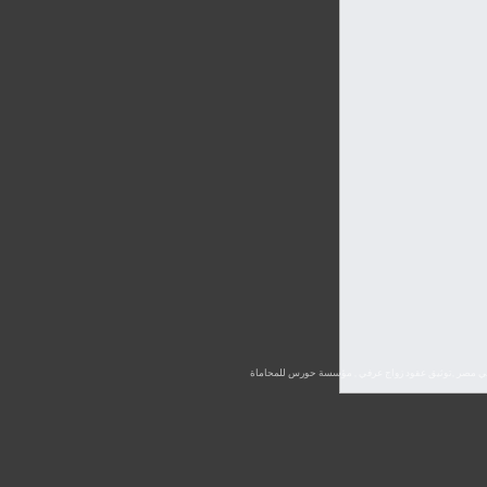
ب في مصر ,توثيق عقود زواج عرفي , مؤسسة حورس للمحاماة