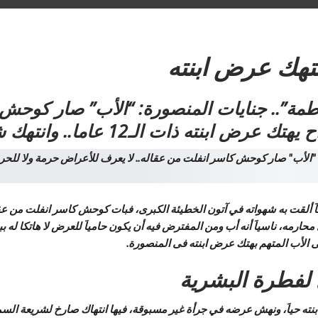
تهك عرض ابنته
طمة”.. جنايات المنصورة: “الأب” صار كوحش 
 عاما.. وانتهك شريعة السماء وقانون الأرض
ذئباَ ألقت به شهواته في آتون الخطيئة الكبرى، فبات كوحش كاسر انفلت من 
رمه، ناسياَ أنه أب ومن المفترض فيه أن يكون حامياَ للعرض لا هاتكا له ببش
 الأب المتهم بهتك عرض ابنته فى المنصورة.
لفطرة البشرية
بنته حياَ، ونهش عرضه في جرأة غير مسبوقة، فيها انتهاك صارخ لشريعة السم